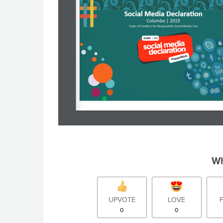
Wh
UPVOTE
LOVE
0
0