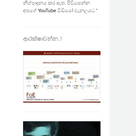
නිශ්පාදනය කර ඇත. පිවිසෙන්න
අපගේ
YouTube
වීඩියෝ චැනලයට."
ආරක්ෂාවන්න..!