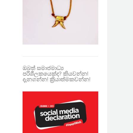
ඔබත් සමාජමාධ්‍ය
පරිශීලකයෙක්ද? කියවන්න!
දැනගන්න! ක්‍රියාත්මකවන්න!