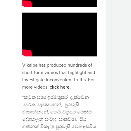
Vikalpa has produced hundreds of
short-form videos that highlight and
investigate inconvenient truths. For
more videos,
click here
.
"කටුක සත්‍ය ඉස්මතුකර දැක්වෙන
වාර්තා වැඩසටහන්, පුරවැසි
වෘතාන්තයන්, කෙටි චිත්‍රපට මෙන්ම
දේශපාලන සංවාද, සාකච්ඡා, සිය
ගණනක් විකල්ප පුරවැසි වෙබ් අඩවිය