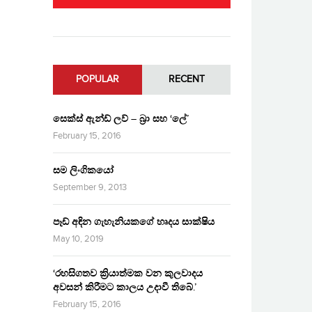
POPULAR
RECENT
සෙක්ස් ඇන්ඩ් ලව් – බ්‍රා සහ ‘ලේ’
February 15, 2016
සම ලිංගිකයෝ
September 9, 2013
පෑඩ් අඳින ගැහැනියකගේ හෘදය සාක්ෂිය
May 10, 2019
‘රහසිගතව ක්‍රියාත්මක වන කුලවාදය
අවසන් කිරීමට කාලය උදාවී තිබේ.’
February 15, 2016