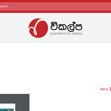
rch
Next