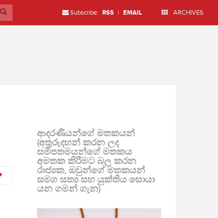
Subscribe:
RSS
|
EMAIL
ARCHIVES
ආදරණීයන්ගේ මතකයන්
(අතුරුදහන් කරන ලද
සමීපතමයන්ගේ මතකය
අමතක කිරීමට බල කරන
රාජ්‍යක, ඔවුන්ගේ මතකයන්
සමග සත්‍ය සහ යුක්තිය සොයා
යන ගමන් ගැන)