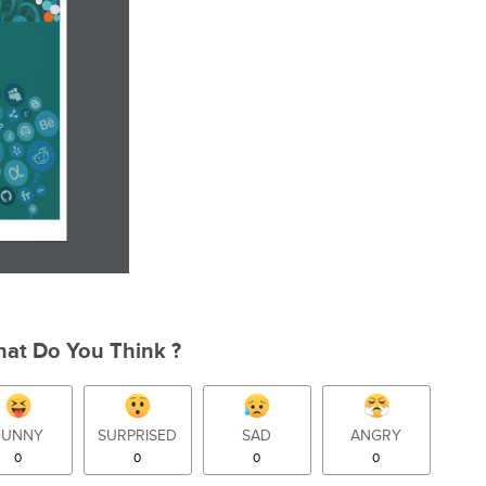
at Do You Think ?
FUNNY
SURPRISED
SAD
ANGRY
0
0
0
0