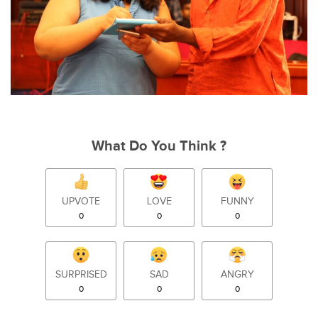
What Do You Think ?
UPVOTE
LOVE
FUNNY
0
0
0
SURPRISED
SAD
ANGRY
0
0
0