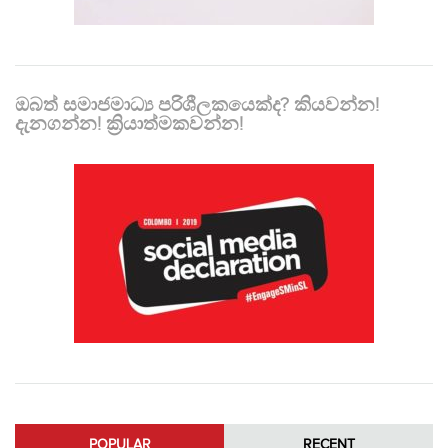
ඔබත් සමාජමාධ්‍ය පරිශීලකයෙක්ද? කියවන්න!
දැනගන්න! ක්‍රියාත්මකවන්න!
POPULAR
RECENT