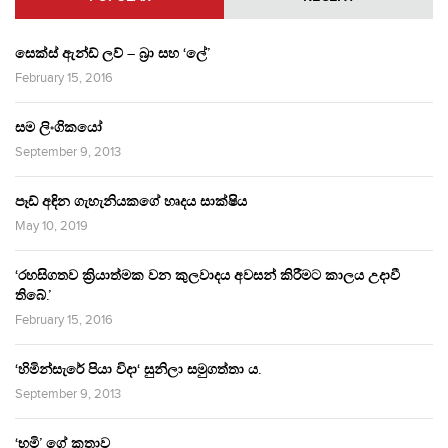
සෙක්ස් ඇන්ඩ් ලව් – බ්‍රා සහ ‘ලේ’
February 15, 2016
සම ලිංගිකයෝ
September 9, 2013
පෑඩ් අඳින ගැහැනියකගේ හෘදය සාක්ෂිය
May 10, 2019
‘රහසිගතව ක්‍රියාත්මක වන කුලවාදය අවසන් කිරීමට කාලය උදාවී
තිබේ.’
February 15, 2016
‘හිමින්සැරේ පියා විදා‘ සුනිලා සමුගත්තා ය.
September 9, 2013
‘භූමි’ ගේ කතාව