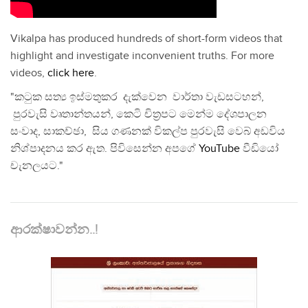
Vikalpa has produced hundreds of short-form videos that
highlight and investigate inconvenient truths. For more
videos,
click here
.
"කටුක සත්‍ය ඉස්මතුකර දැක්වෙන වාර්තා වැඩසටහන්,
පුරවැසි වෘතාන්තයන්, කෙටි චිත්‍රපට මෙන්ම දේශපාලන
සංවාද, සාකච්ඡා, සිය ගණනක් විකල්ප පුරවැසි වෙබ් අඩවිය
නිශ්පාදනය කර ඇත. පිවිසෙන්න අපගේ
YouTube
වීඩියෝ
චැනලයට."
ආරක්ෂාවන්න..!