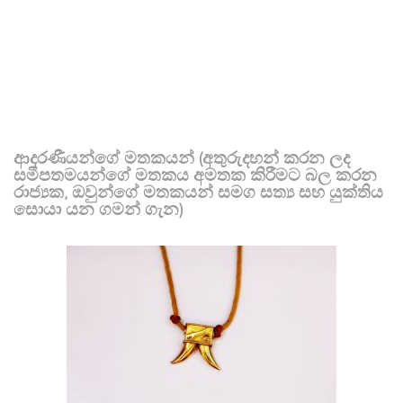
ආදරණීයන්ගේ මතකයන් (අතුරුදහන් කරන ලද
සමීපතමයන්ගේ මතකය අමතක කිරීමට බල කරන
රාජ්‍යක, ඔවුන්ගේ මතකයන් සමග සත්‍ය සහ යුක්තිය
සොයා යන ගමන් ගැන)