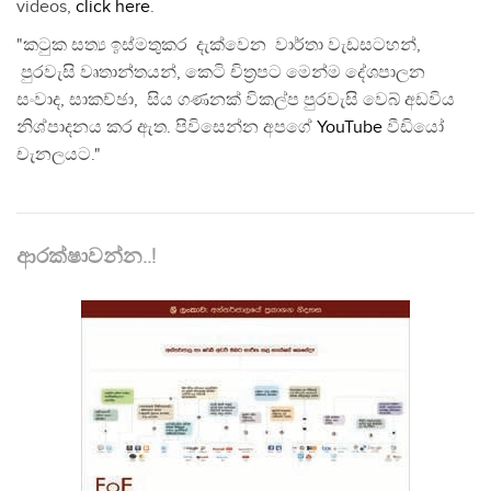
videos,
click here
.
"කටුක සත්‍ය ඉස්මතුකර දැක්වෙන වාර්තා වැඩසටහන්,
පුරවැසි වෘතාන්තයන්, කෙටි චිත්‍රපට මෙන්ම දේශපාලන
සංවාද, සාකච්ඡා, සිය ගණනක් විකල්ප පුරවැසි වෙබ් අඩවිය
නිශ්පාදනය කර ඇත. පිවිසෙන්න අපගේ
YouTube
වීඩියෝ
චැනලයට."
ආරක්ෂාවන්න..!