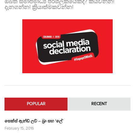
ඔබත් සමාජමාධ්‍ය පරිශීලකයෙක්ද? කියවන්න!
දැනගන්න! ක්‍රියාත්මකවන්න!
POPULAR
RECENT
සෙක්ස් ඇන්ඩ් ලව් – බ්‍රා සහ ‘ලේ’
February 15, 2016