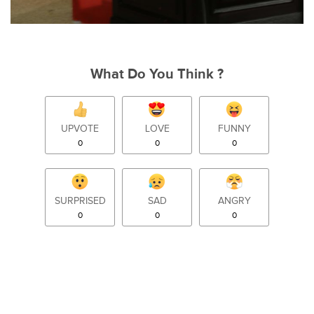
What Do You Think ?
UPVOTE
LOVE
FUNNY
0
0
0
SURPRISED
SAD
ANGRY
0
0
0