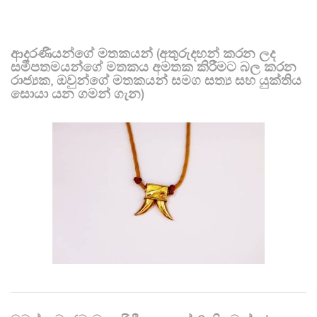
ආදරණීයන්ගේ මතකයන් (අතුරුදහන් කරන ලද
සමීපතමයන්ගේ මතකය අමතක කිරීමට බල කරන
රාජ්‍යක, ඔවුන්ගේ මතකයන් සමග සත්‍ය සහ යුක්තිය
සොයා යන ගමන් ගැන)