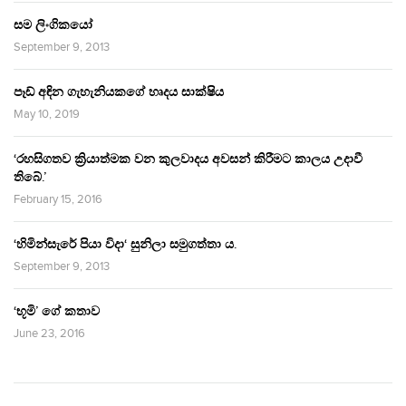
සම ලිංගිකයෝ
September 9, 2013
පෑඩ් අඳින ගැහැනියකගේ හෘදය සාක්ෂිය
May 10, 2019
‘රහසිගතව ක්‍රියාත්මක වන කුලවාදය අවසන් කිරීමට කාලය උදාවී
තිබේ.’
February 15, 2016
‘හිමින්සැරේ පියා විදා‘ සුනිලා සමුගත්තා ය.
September 9, 2013
‘භූමි’ ගේ කතාව
June 23, 2016