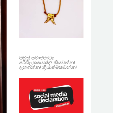
ඔබත් සමාජමාධ්‍ය
පරිශීලකයෙක්ද? කියවන්න!
දැනගන්න! ක්‍රියාත්මකවන්න!