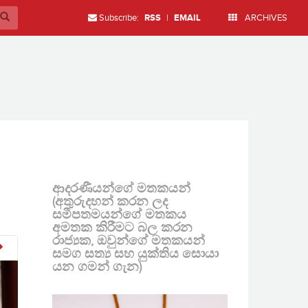
Subscribe:
RSS
|
EMAIL
ARCHIVES
ආදරණීයන්ගේ මතකයන්
(අතුරුදහන් කරන ලද
සමීපතමයන්ගේ මතකය
අමතක කිරීමට බල කරන
රාජ්‍යක, ඔවුන්ගේ මතකයන්
සමග සත්‍ය සහ යුක්තිය සොයා
යන ගමන් ගැන)