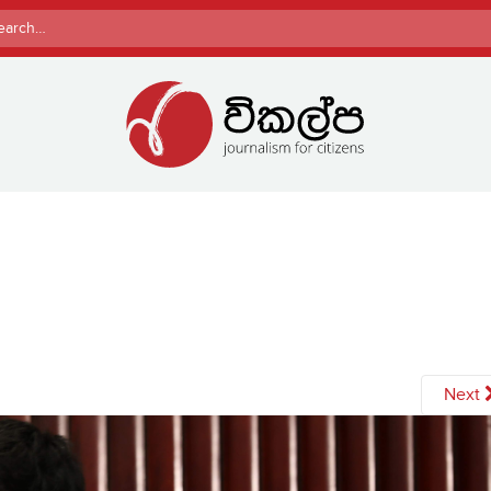
rch
Next