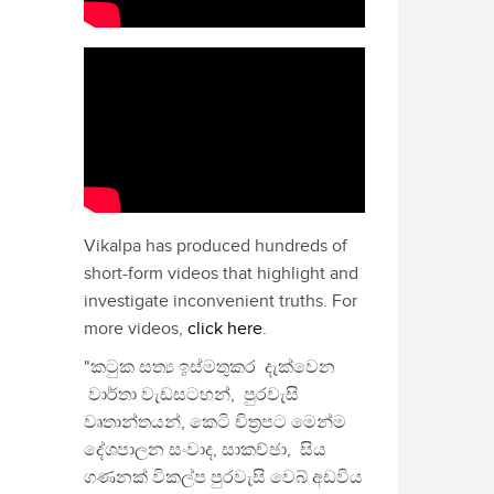
Vikalpa has produced hundreds of
short-form videos that highlight and
investigate inconvenient truths. For
more videos,
click here
.
"කටුක සත්‍ය ඉස්මතුකර දැක්වෙන
වාර්තා වැඩසටහන්, පුරවැසි
වෘතාන්තයන්, කෙටි චිත්‍රපට මෙන්ම
දේශපාලන සංවාද, සාකච්ඡා, සිය
ගණනක් විකල්ප පුරවැසි වෙබ් අඩවිය