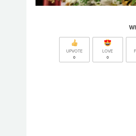
Wh
UPVOTE
LOVE
0
0