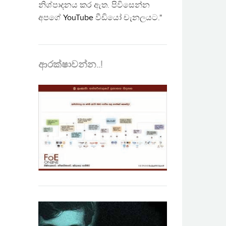
නිශ්පාදනය කර ඇත. පිවිසෙන්න
අපගේ
YouTube
වීඩියෝ චැනලයට."
ආරක්ෂාවන්න..!