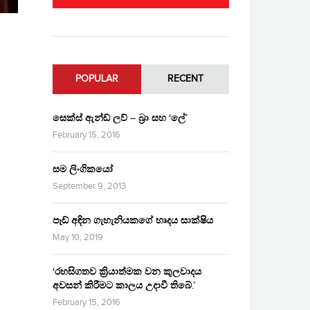
POPULAR
RECENT
සෙක්ස් ඇන්ඩ් ලව් – බ්‍රා සහ ‘ලේ’
February 15, 2016
සම ලිංගිකයෝ
September 9, 2013
පෑඩ් අඳින ගැහැනියකගේ හෘදය සාක්ෂිය
May 10, 2019
‘රහසිගතව ක්‍රියාත්මක වන කුලවාදය
අවසන් කිරීමට කාලය උදාවී තිබේ.’
February 15, 2016