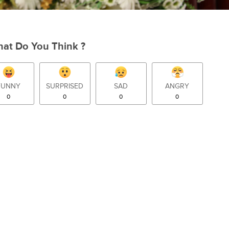
at Do You Think ?
FUNNY
SURPRISED
SAD
ANGRY
0
0
0
0