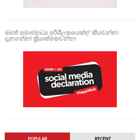
ඔබත් සමාජමාධ්‍ය පරිශීලකයෙක්ද? කියවන්න!
දැනගන්න! ක්‍රියාත්මකවන්න!
POPULAR
RECENT