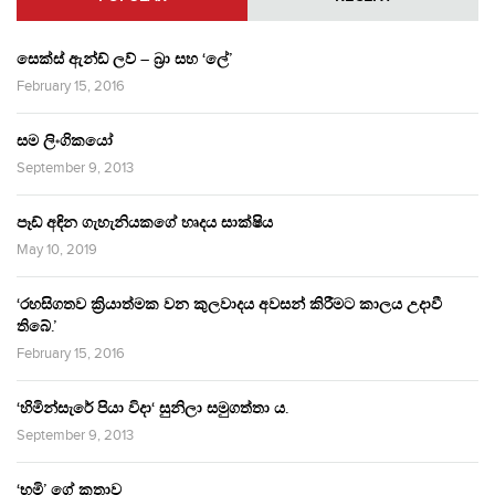
සෙක්ස් ඇන්ඩ් ලව් – බ්‍රා සහ ‘ලේ’
February 15, 2016
සම ලිංගිකයෝ
September 9, 2013
පෑඩ් අඳින ගැහැනියකගේ හෘදය සාක්ෂිය
May 10, 2019
‘රහසිගතව ක්‍රියාත්මක වන කුලවාදය අවසන් කිරීමට කාලය උදාවී
තිබේ.’
February 15, 2016
‘හිමින්සැරේ පියා විදා‘ සුනිලා සමුගත්තා ය.
September 9, 2013
‘භූමි’ ගේ කතාව