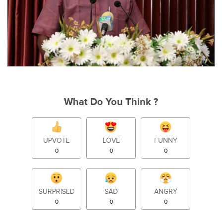
What Do You Think ?
UPVOTE
LOVE
FUNNY
0
0
0
SURPRISED
SAD
ANGRY
0
0
0