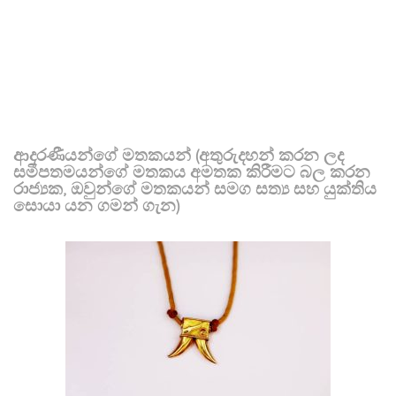
ආදරණීයන්ගේ මතකයන් (අතුරුදහන් කරන ලද
සමීපතමයන්ගේ මතකය අමතක කිරීමට බල කරන
රාජ්‍යක, ඔවුන්ගේ මතකයන් සමග සත්‍ය සහ යුක්තිය
සොයා යන ගමන් ගැන)