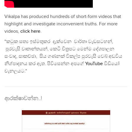
Vikalpa has produced hundreds of short-form videos that
highlight and investigate inconvenient truths. For more
videos,
click here
.
"කටුක සත්‍ය ඉස්මතුකර දැක්වෙන වාර්තා වැඩසටහන්,
පුරවැසි වෘතාන්තයන්, කෙටි චිත්‍රපට මෙන්ම දේශපාලන
සංවාද, සාකච්ඡා, සිය ගණනක් විකල්ප පුරවැසි වෙබ් අඩවිය
නිශ්පාදනය කර ඇත. පිවිසෙන්න අපගේ
YouTube
වීඩියෝ
චැනලයට."
ආරක්ෂාවන්න..!