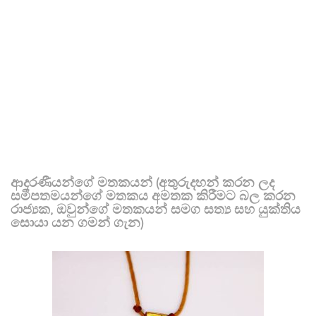
ආදරණීයන්ගේ මතකයන් (අතුරුදහන් කරන ලද
සමීපතමයන්ගේ මතකය අමතක කිරීමට බල කරන
රාජ්‍යක, ඔවුන්ගේ මතකයන් සමග සත්‍ය සහ යුක්තිය
සොයා යන ගමන් ගැන)