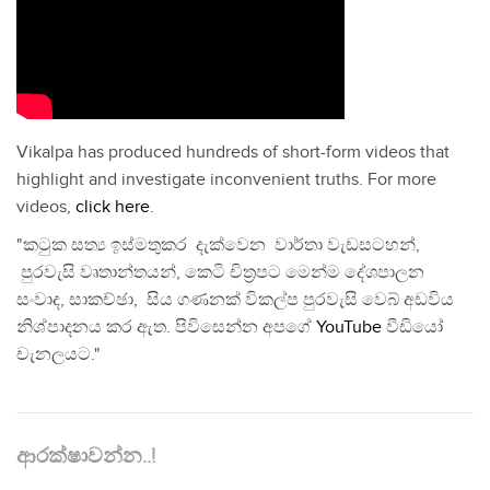
Vikalpa has produced hundreds of short-form videos that
highlight and investigate inconvenient truths. For more
videos,
click here
.
"කටුක සත්‍ය ඉස්මතුකර දැක්වෙන වාර්තා වැඩසටහන්,
පුරවැසි වෘතාන්තයන්, කෙටි චිත්‍රපට මෙන්ම දේශපාලන
සංවාද, සාකච්ඡා, සිය ගණනක් විකල්ප පුරවැසි වෙබ් අඩවිය
නිශ්පාදනය කර ඇත. පිවිසෙන්න අපගේ
YouTube
වීඩියෝ
චැනලයට."
ආරක්ෂාවන්න..!