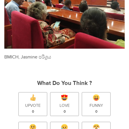
BMICH, Jasmine පරිශ්‍රය
What Do You Think ?
UPVOTE
LOVE
FUNNY
0
0
0