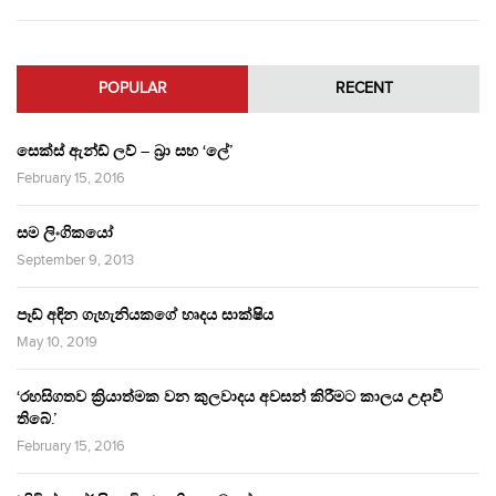
POPULAR
RECENT
සෙක්ස් ඇන්ඩ් ලව් – බ්‍රා සහ ‘ලේ’
February 15, 2016
සම ලිංගිකයෝ
September 9, 2013
පෑඩ් අඳින ගැහැනියකගේ හෘදය සාක්ෂිය
May 10, 2019
‘රහසිගතව ක්‍රියාත්මක වන කුලවාදය අවසන් කිරීමට කාලය උදාවී
තිබේ.’
February 15, 2016