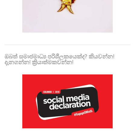
ඔබත් සමාජමාධ්‍ය පරිශීලකයෙක්ද? කියවන්න!
දැනගන්න! ක්‍රියාත්මකවන්න!