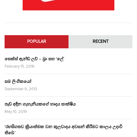
POPULAR
RECENT
සෙක්ස් ඇන්ඩ් ලව් – බ්‍රා සහ ‘ලේ’
February 15, 2016
සම ලිංගිකයෝ
September 9, 2013
පෑඩ් අඳින ගැහැනියකගේ හෘදය සාක්ෂිය
May 10, 2019
‘රහසිගතව ක්‍රියාත්මක වන කුලවාදය අවසන් කිරීමට කාලය උදාවී
තිබේ.’