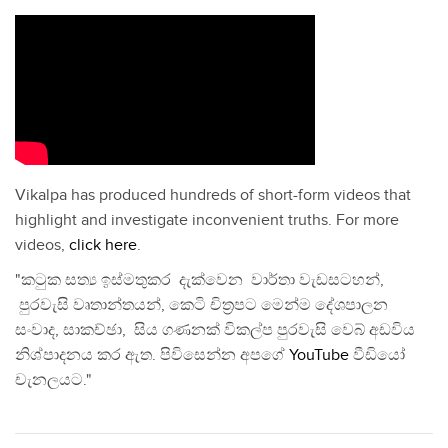
Vikalpa has produced hundreds of short-form videos that
highlight and investigate inconvenient truths. For more
videos,
click here
.
"කටුක සත්‍ය ඉස්මතුකර දැක්වෙන වාර්තා වැඩසටහන්,
පුරවැසි වෘතාන්තයන්, කෙටි චිත්‍රපට මෙන්ම දේශපාලන
සංවාද, සාකච්ඡා, සිය ගණනක් විකල්ප පුරවැසි වෙබ් අඩවිය
නිශ්පාදනය කර ඇත. පිවිසෙන්න අපගේ
YouTube
වීඩියෝ
චැනලයට."