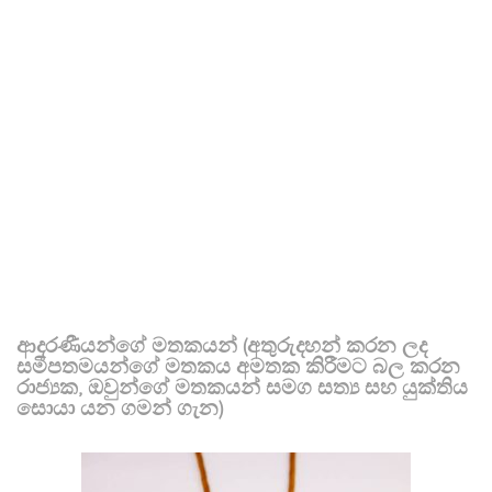
ආදරණීයන්ගේ මතකයන් (අතුරුදහන් කරන ලද
සමීපතමයන්ගේ මතකය අමතක කිරීමට බල කරන
රාජ්‍යක, ඔවුන්ගේ මතකයන් සමග සත්‍ය සහ යුක්තිය
සොයා යන ගමන් ගැන)