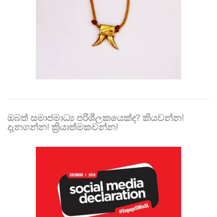
ඔබත් සමාජමාධ්‍ය පරිශීලකයෙක්ද? කියවන්න!
දැනගන්න! ක්‍රියාත්මකවන්න!