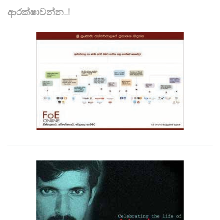
ආරක්ෂාවන්න..!