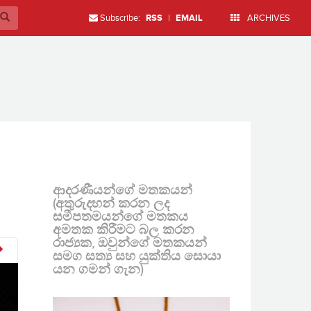
Subscribe:
RSS
|
EMAIL
ARCHIVES
ආදරණීයන්ගේ මතකයන්
(අතුරුදහන් කරන ලද
සමීපතමයන්ගේ මතකය
අමතක කිරීමට බල කරන
රාජ්‍යක, ඔවුන්ගේ මතකයන්
සමග සත්‍ය සහ යුක්තිය සොයා
යන ගමන් ගැන)