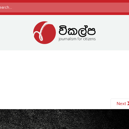
rch
Next