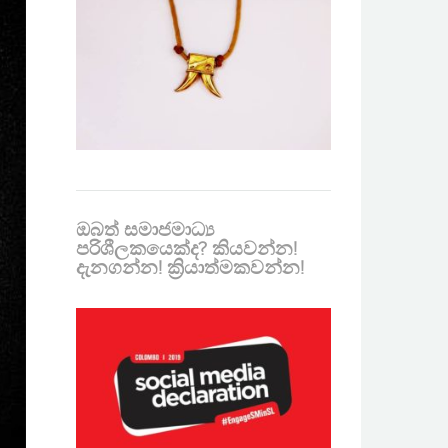
ඔබත් සමාජමාධ්‍ය
පරිශීලකයෙක්ද? කියවන්න!
දැනගන්න! ක්‍රියාත්මකවන්න!