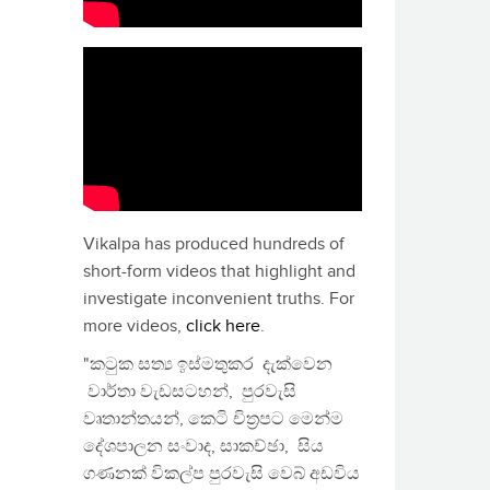
Vikalpa has produced hundreds of
short-form videos that highlight and
investigate inconvenient truths. For
more videos,
click here
.
"කටුක සත්‍ය ඉස්මතුකර දැක්වෙන
වාර්තා වැඩසටහන්, පුරවැසි
වෘතාන්තයන්, කෙටි චිත්‍රපට මෙන්ම
දේශපාලන සංවාද, සාකච්ඡා, සිය
ගණනක් විකල්ප පුරවැසි වෙබ් අඩවිය