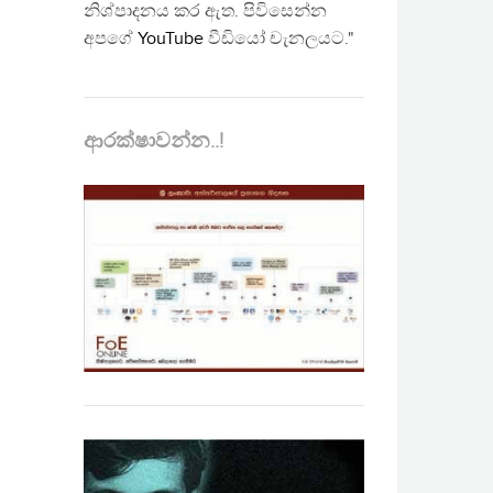
නිශ්පාදනය කර ඇත. පිවිසෙන්න
අපගේ
YouTube
වීඩියෝ චැනලයට."
ආරක්ෂාවන්න..!