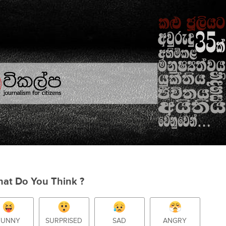
at Do You Think ?
FUNNY
SURPRISED
SAD
ANGRY