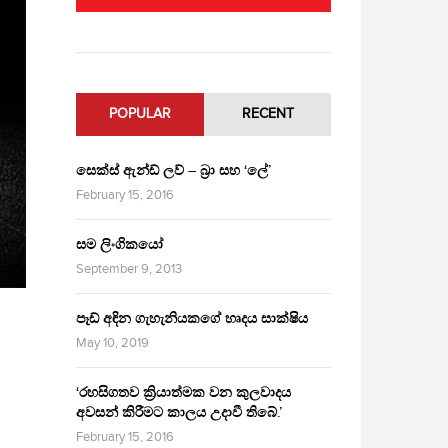
POPULAR
RECENT
සෙක්ස් ඇන්ඩ් ලව් – බ්‍රා සහ ‘ලේ’
February 15, 2016
සම ලිංගිකයෝ
September 9, 2013
පෑඩ් අඳින ගැහැනියකගේ හෘදය සාක්ෂිය
May 10, 2019
‘රහසිගතව ක්‍රියාත්මක වන කුලවාදය
අවසන් කිරීමට කාලය උදාවී තිබේ.’
February 15, 2016