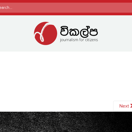
rch
Next