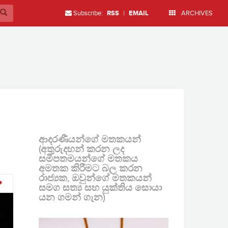
Subscribe:
RSS
|
EMAIL
ARCHIVES
ආදරණීයන්ගේ මතකයන්
(අතුරුදහන් කරන ලද
සමීපතමයන්ගේ මතකය
අමතක කිරීමට බල කරන
රාජ්‍යක, ඔවුන්ගේ මතකයන්
සමග සත්‍ය සහ යුක්තිය සොයා
යන ගමන් ගැන)