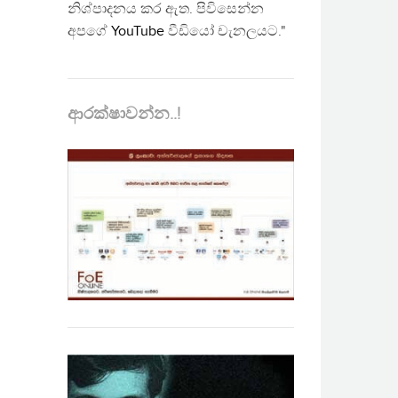
නිශ්පාදනය කර ඇත. පිවිසෙන්න
අපගේ
YouTube
වීඩියෝ චැනලයට."
ආරක්ෂාවන්න..!