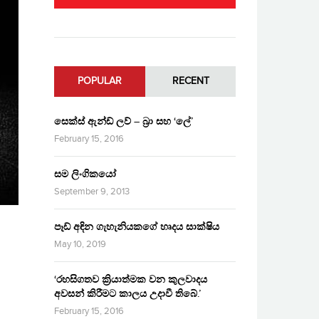
POPULAR
RECENT
සෙක්ස් ඇන්ඩ් ලව් – බ්‍රා සහ ‘ලේ’
February 15, 2016
සම ලිංගිකයෝ
September 9, 2013
පෑඩ් අඳින ගැහැනියකගේ හෘදය සාක්ෂිය
May 10, 2019
‘රහසිගතව ක්‍රියාත්මක වන කුලවාදය
අවසන් කිරීමට කාලය උදාවී තිබේ.’
February 15, 2016