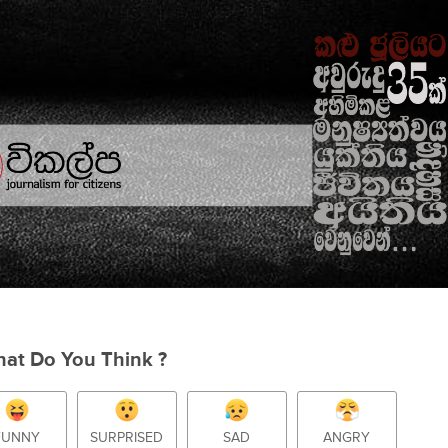
at Do You Think ?
FUNNY
SURPRISED
SAD
ANGRY