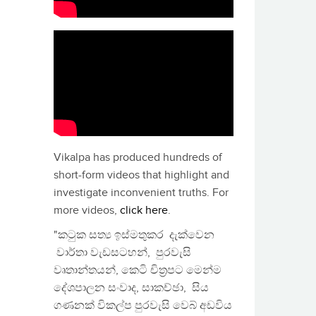
Vikalpa has produced hundreds of
short-form videos that highlight and
investigate inconvenient truths. For
more videos,
click here
.
"කටුක සත්‍ය ඉස්මතුකර දැක්වෙන
වාර්තා වැඩසටහන්, පුරවැසි
වෘතාන්තයන්, කෙටි චිත්‍රපට මෙන්ම
දේශපාලන සංවාද, සාකච්ඡා, සිය
ගණනක් විකල්ප පුරවැසි වෙබ් අඩවිය