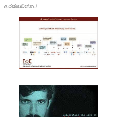
ආරක්ෂාවන්න..!