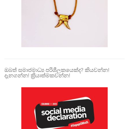
ඔබත් සමාජමාධ්‍ය පරිශීලකයෙක්ද? කියවන්න!
දැනගන්න! ක්‍රියාත්මකවන්න!