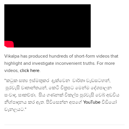
Vikalpa has produced hundreds of short-form videos that
highlight and investigate inconvenient truths. For more
videos,
click here
.
"කටුක සත්‍ය ඉස්මතුකර දැක්වෙන වාර්තා වැඩසටහන්,
පුරවැසි වෘතාන්තයන්, කෙටි චිත්‍රපට මෙන්ම දේශපාලන
සංවාද, සාකච්ඡා, සිය ගණනක් විකල්ප පුරවැසි වෙබ් අඩවිය
නිශ්පාදනය කර ඇත. පිවිසෙන්න අපගේ
YouTube
වීඩියෝ
චැනලයට."