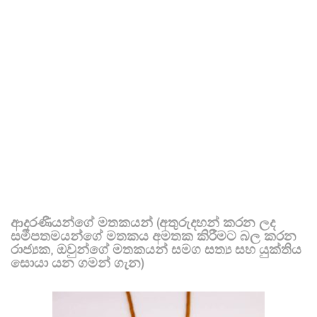
ආදරණීයන්ගේ මතකයන් (අතුරුදහන් කරන ලද
සමීපතමයන්ගේ මතකය අමතක කිරීමට බල කරන
රාජ්‍යක, ඔවුන්ගේ මතකයන් සමග සත්‍ය සහ යුක්තිය
සොයා යන ගමන් ගැන)