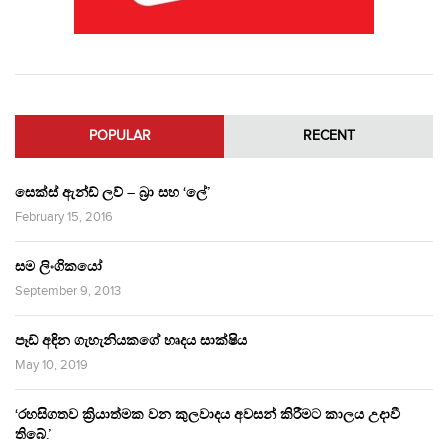
POPULAR
RECENT
සෙක්ස් ඇන්ඩ් ලව් – බ්‍රා සහ ‘ලේ’
February 15, 2016
සම ලිංගිකයෝ
September 9, 2013
පෑඩ් අඳින ගැහැනියකගේ හෘදය සාක්ෂිය
May 10, 2019
‘රහසිගතව ක්‍රියාත්මක වන කුලවාදය අවසන් කිරීමට කාලය උදාවී
තිබේ.’