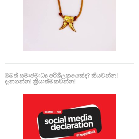
ඔබත් සමාජමාධ්‍ය පරිශීලකයෙක්ද? කියවන්න!
දැනගන්න! ක්‍රියාත්මකවන්න!