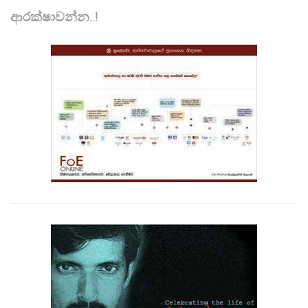
ආරක්ෂාවන්න..!