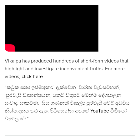
Vikalpa has produced hundreds of short-form videos that
highlight and investigate inconvenient truths. For more
videos,
click here
.
"කටුක සත්‍ය ඉස්මතුකර දැක්වෙන වාර්තා වැඩසටහන්,
පුරවැසි වෘතාන්තයන්, කෙටි චිත්‍රපට මෙන්ම දේශපාලන
සංවාද, සාකච්ඡා, සිය ගණනක් විකල්ප පුරවැසි වෙබ් අඩවිය
නිශ්පාදනය කර ඇත. පිවිසෙන්න අපගේ
YouTube
වීඩියෝ
චැනලයට."