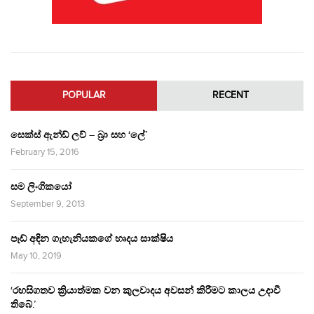
POPULAR
RECENT
සෙක්ස් ඇන්ඩ් ලව් – බ්‍රා සහ ‘ලේ’
February 15, 2016
සම ලිංගිකයෝ
September 9, 2013
පෑඩ් අඳින ගැහැනියකගේ හෘදය සාක්ෂිය
May 10, 2019
‘රහසිගතව ක්‍රියාත්මක වන කුලවාදය අවසන් කිරීමට කාලය උදාවී
තිබේ.’