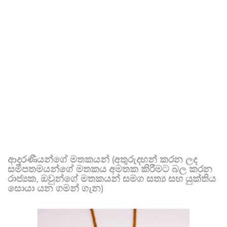
ආදරණීයන්ගේ මතකයන් (අතුරුදහන් කරන ලද
සමීපතමයන්ගේ මතකය අමතක කිරීමට බල කරන
රාජ්‍යක, ඔවුන්ගේ මතකයන් සමග සත්‍ය සහ යුක්තිය
සොයා යන ගමන් ගැන)