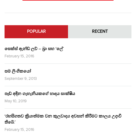
POPULAR
RECENT
සෙක්ස් ඇන්ඩ් ලව් – බ්‍රා සහ ‘ලේ’
February 15, 2016
සම ලිංගිකයෝ
September 9, 2013
පෑඩ් අඳින ගැහැනියකගේ හෘදය සාක්ෂිය
May 10, 2019
‘රහසිගතව ක්‍රියාත්මක වන කුලවාදය අවසන් කිරීමට කාලය උදාවී
තිබේ.’
February 15, 2016