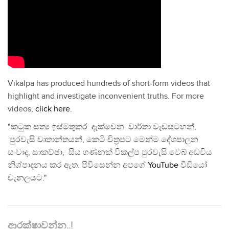
Vikalpa has produced hundreds of short-form videos that
highlight and investigate inconvenient truths. For more
videos,
click here
.
"කටුක සත්‍ය ඉස්මතුකර දැක්වෙන වාර්තා වැඩසටහන්,
පුරවැසි වෘතාන්තයන්, කෙටි චිත්‍රපට මෙන්ම දේශපාලන
සංවාද, සාකච්ඡා, සිය ගණනක් විකල්ප පුරවැසි වෙබ් අඩවිය
නිශ්පාදනය කර ඇත. පිවිසෙන්න අපගේ
YouTube
වීඩියෝ
චැනලයට."
ආරක්ෂාවන්න..!