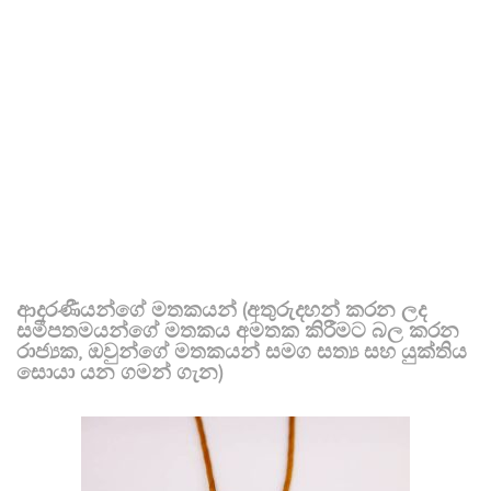
ආදරණීයන්ගේ මතකයන් (අතුරුදහන් කරන ලද
සමීපතමයන්ගේ මතකය අමතක කිරීමට බල කරන
රාජ්‍යක, ඔවුන්ගේ මතකයන් සමග සත්‍ය සහ යුක්තිය
සොයා යන ගමන් ගැන)