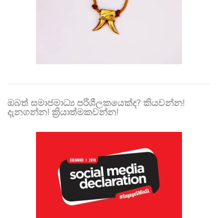
ඔබත් සමාජමාධ්‍ය පරිශීලකයෙක්ද? කියවන්න!
දැනගන්න! ක්‍රියාත්මකවන්න!