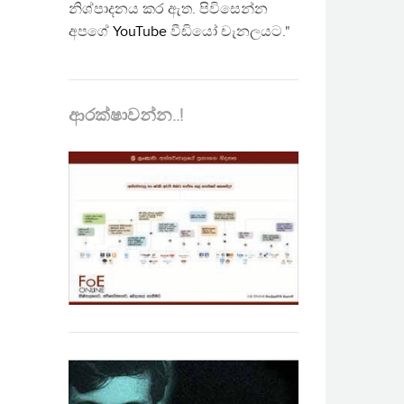
නිශ්පාදනය කර ඇත. පිවිසෙන්න
අපගේ
YouTube
වීඩියෝ චැනලයට."
ආරක්ෂාවන්න..!