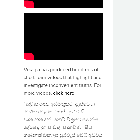
Vikalpa has produced hundreds of
short-form videos that highlight and
investigate inconvenient truths. For
more videos,
click here
.
"කටුක සත්‍ය ඉස්මතුකර දැක්වෙන
වාර්තා වැඩසටහන්, පුරවැසි
වෘතාන්තයන්, කෙටි චිත්‍රපට මෙන්ම
දේශපාලන සංවාද, සාකච්ඡා, සිය
ගණනක් විකල්ප පුරවැසි වෙබ් අඩවිය