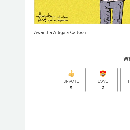
Awantha Artigala Cartoon
Wh
UPVOTE
LOVE
0
0