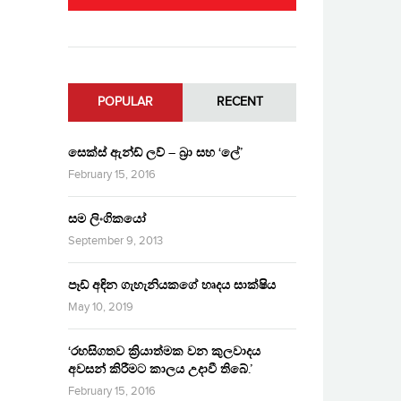
POPULAR
RECENT
සෙක්ස් ඇන්ඩ් ලව් – බ්‍රා සහ ‘ලේ’
February 15, 2016
සම ලිංගිකයෝ
September 9, 2013
පෑඩ් අඳින ගැහැනියකගේ හෘදය සාක්ෂිය
May 10, 2019
‘රහසිගතව ක්‍රියාත්මක වන කුලවාදය
අවසන් කිරීමට කාලය උදාවී තිබේ.’
February 15, 2016