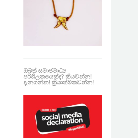
ඔබත් සමාජමාධ්‍ය
පරිශීලකයෙක්ද? කියවන්න!
දැනගන්න! ක්‍රියාත්මකවන්න!