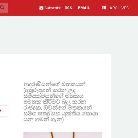
Subscribe:
RSS
|
EMAIL
ARCHIVES
ආදරණීයන්ගේ මතකයන්
(අතුරුදහන් කරන ලද
සමීපතමයන්ගේ මතකය
අමතක කිරීමට බල කරන
රාජ්‍යක, ඔවුන්ගේ මතකයන්
සමග සත්‍ය සහ යුක්තිය සොයා
යන ගමන් ගැන)