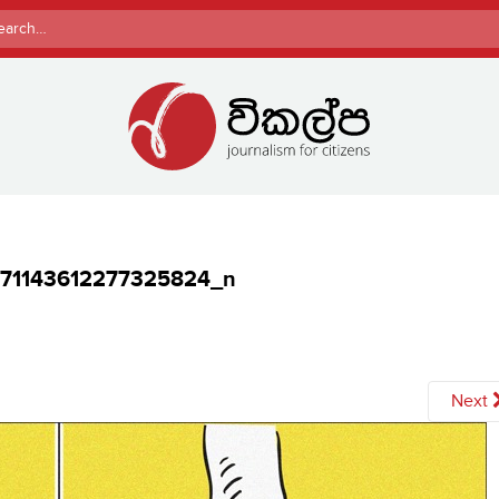
rch
71143612277325824_n
Next