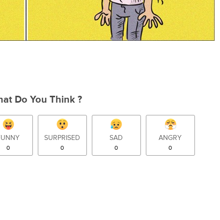
at Do You Think ?
FUNNY
SURPRISED
SAD
ANGRY
0
0
0
0