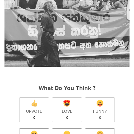
What Do You Think ?
UPVOTE
LOVE
FUNNY
0
0
0