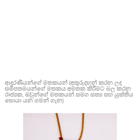
ආදරණීයන්ගේ මතකයන් (අතුරුදහන් කරන ලද
සමීපතමයන්ගේ මතකය අමතක කිරීමට බල කරන
රාජ්‍යක, ඔවුන්ගේ මතකයන් සමග සත්‍ය සහ යුක්තිය
සොයා යන ගමන් ගැන)