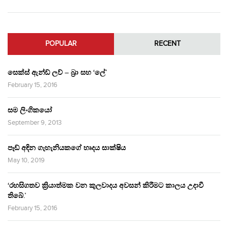
POPULAR
RECENT
සෙක්ස් ඇන්ඩ් ලව් – බ්‍රා සහ ‘ලේ’
February 15, 2016
සම ලිංගිකයෝ
September 9, 2013
පෑඩ් අඳින ගැහැනියකගේ හෘදය සාක්ෂිය
May 10, 2019
‘රහසිගතව ක්‍රියාත්මක වන කුලවාදය අවසන් කිරීමට කාලය උදාවී
තිබේ.’
February 15, 2016