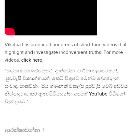
Vikalpa has produced hundreds of short-form videos that
highlight and investigate inconvenient truths. For more
videos,
click here
.
"කටුක සත්‍ය ඉස්මතුකර දැක්වෙන වාර්තා වැඩසටහන්,
පුරවැසි වෘතාන්තයන්, කෙටි චිත්‍රපට මෙන්ම දේශපාලන
සංවාද, සාකච්ඡා, සිය ගණනක් විකල්ප පුරවැසි වෙබ් අඩවිය
නිශ්පාදනය කර ඇත. පිවිසෙන්න අපගේ
YouTube
වීඩියෝ
චැනලයට."
ආරක්ෂාවන්න..!