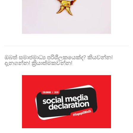
ඔබත් සමාජමාධ්‍ය පරිශීලකයෙක්ද? කියවන්න!
දැනගන්න! ක්‍රියාත්මකවන්න!