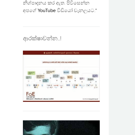
නිශ්පාදනය කර ඇත. පිවිසෙන්න
අපගේ
YouTube
වීඩියෝ චැනලයට."
ආරක්ෂාවන්න..!