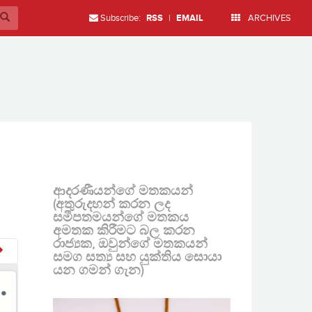
Subscribe:
RSS
|
EMAIL
ARCHIVES
ආදරණීයන්ගේ මතකයන්
(අතුරුදහන් කරන ලද
සමීපතමයන්ගේ මතකය
අමතක කිරීමට බල කරන
රාජ්‍යක, ඔවුන්ගේ මතකයන්
සමග සත්‍ය සහ යුක්තිය සොයා
යන ගමන් ගැන)