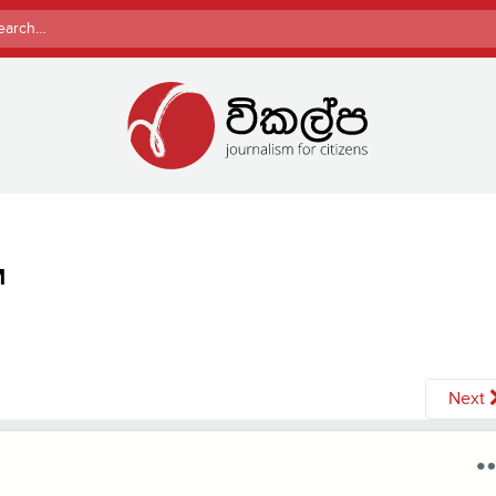
rch
M
Next