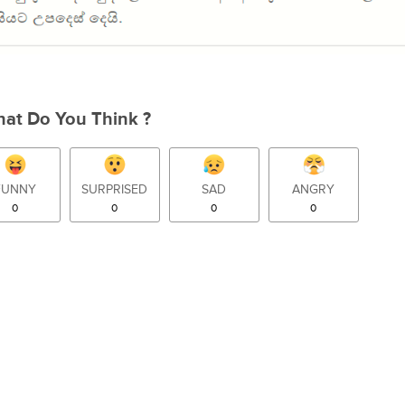
at Do You Think ?
FUNNY
SURPRISED
SAD
ANGRY
0
0
0
0