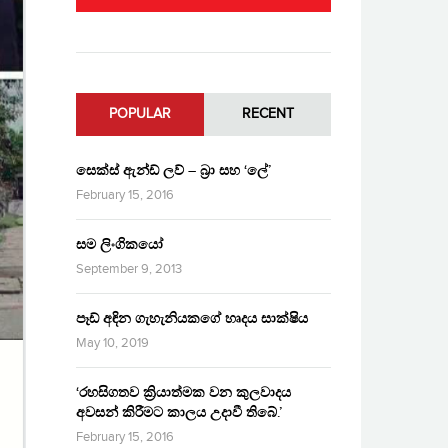
POPULAR
RECENT
සෙක්ස් ඇන්ඩ් ලව් – බ්‍රා සහ ‘ලේ’
February 15, 2016
සම ලිංගිකයෝ
September 9, 2013
පෑඩ් අඳින ගැහැනියකගේ හෘදය සාක්ෂිය
May 10, 2019
‘රහසිගතව ක්‍රියාත්මක වන කුලවාදය
අවසන් කිරීමට කාලය උදාවී තිබේ.’
February 15, 2016