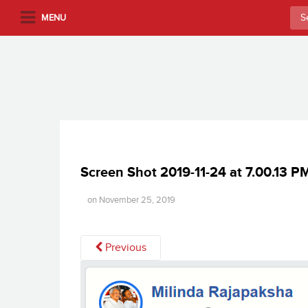
S
Sea
MENU
k
for:
i
p
t
o
m
a
i
n
Screen Shot 2019-11-24 at 7.00.13 P
c
o
on
November 25, 2019
n
t
Previous
e
n
t