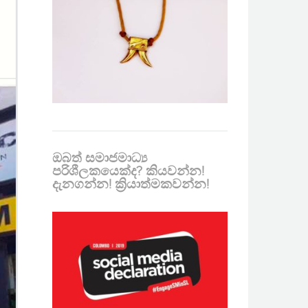
ඔබත් සමාජමාධ්‍ය
පරිශීලකයෙක්ද? කියවන්න!
දැනගන්න! ක්‍රියාත්මකවන්න!