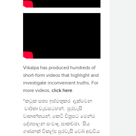
Vikalpa has produced hundreds of
short-form videos that highlight and
investigate inconvenient truths. For
more videos,
click here
.
"කටුක සත්‍ය ඉස්මතුකර දැක්වෙන
වාර්තා වැඩසටහන්, පුරවැසි
වෘතාන්තයන්, කෙටි චිත්‍රපට මෙන්ම
දේශපාලන සංවාද, සාකච්ඡා, සිය
ගණනක් විකල්ප පුරවැසි වෙබ් අඩවිය