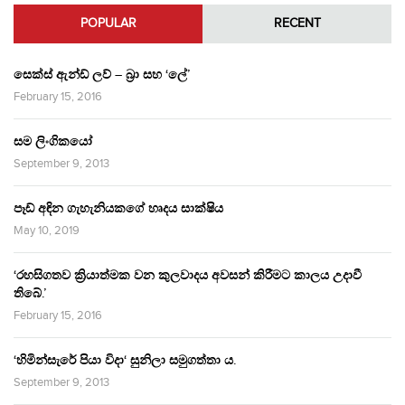
POPULAR
RECENT
සෙක්ස් ඇන්ඩ් ලව් – බ්‍රා සහ ‘ලේ’
February 15, 2016
සම ලිංගිකයෝ
September 9, 2013
පෑඩ් අඳින ගැහැනියකගේ හෘදය සාක්ෂිය
May 10, 2019
‘රහසිගතව ක්‍රියාත්මක වන කුලවාදය අවසන් කිරීමට කාලය උදාවී
තිබේ.’
February 15, 2016
‘හිමින්සැරේ පියා විදා‘ සුනිලා සමුගත්තා ය.
September 9, 2013