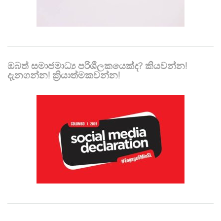
ඔබත් සමාජමාධ්‍ය පරිශීලකයෙක්ද? කියවන්න!
දැනගන්න! ක්‍රියාත්මකවන්න!