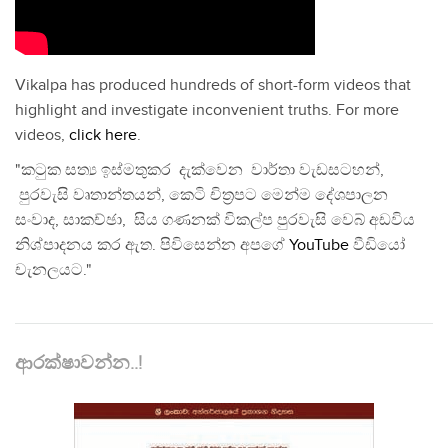
Vikalpa has produced hundreds of short-form videos that
highlight and investigate inconvenient truths. For more
videos,
click here
.
"කටුක සත්‍ය ඉස්මතුකර දැක්වෙන වාර්තා වැඩසටහන්,
පුරවැසි වෘතාන්තයන්, කෙටි චිත්‍රපට මෙන්ම දේශපාලන
සංවාද, සාකච්ඡා, සිය ගණනක් විකල්ප පුරවැසි වෙබ් අඩවිය
නිශ්පාදනය කර ඇත. පිවිසෙන්න අපගේ
YouTube
වීඩියෝ
චැනලයට."
ආරක්ෂාවන්න..!