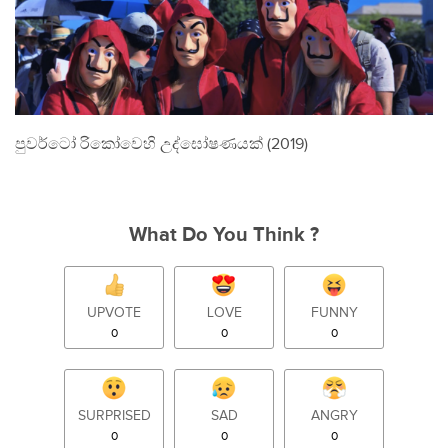
පුවර්ටෝ රිකෝවෙහි උද්ඝෝෂණයක් (2019)
What Do You Think ?
UPVOTE
LOVE
FUNNY
0
0
0
SURPRISED
SAD
ANGRY
0
0
0