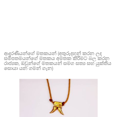
ආදරණීයන්ගේ මතකයන් (අතුරුදහන් කරන ලද
සමීපතමයන්ගේ මතකය අමතක කිරීමට බල කරන
රාජ්‍යක, ඔවුන්ගේ මතකයන් සමග සත්‍ය සහ යුක්තිය
සොයා යන ගමන් ගැන)