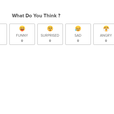
What Do You Think ?
FUNNY
SURPRISED
SAD
ANGRY
0
0
0
0