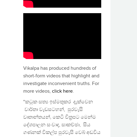
Vikalpa has produced hundreds of
short-form videos that highlight and
investigate inconvenient truths. For
more videos,
click here
.
"කටුක සත්‍ය ඉස්මතුකර දැක්වෙන
වාර්තා වැඩසටහන්, පුරවැසි
වෘතාන්තයන්, කෙටි චිත්‍රපට මෙන්ම
දේශපාලන සංවාද, සාකච්ඡා, සිය
ගණනක් විකල්ප පුරවැසි වෙබ් අඩවිය