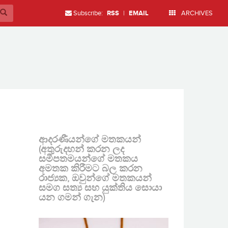
Subscribe:
RSS
|
EMAIL
ARCHIVES
ආදරණීයන්ගේ මතකයන්
(අතුරුදහන් කරන ලද
සමීපතමයන්ගේ මතකය
අමතක කිරීමට බල කරන
රාජ්‍යක, ඔවුන්ගේ මතකයන්
සමග සත්‍ය සහ යුක්තිය සොයා
යන ගමන් ගැන)