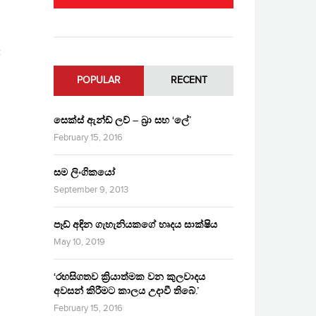
POPULAR
RECENT
සෙක්ස් ඇන්ඩ් ලව් – බ්‍රා සහ ‘ලේ’
February 15, 2016
සම ලිංගිකයෝ
September 9, 2013
පෑඩ් අඳින ගැහැනියකගේ හෘදය සාක්ෂිය
May 10, 2019
‘රහසිගතව ක්‍රියාත්මක වන කුලවාදය
අවසන් කිරීමට කාලය උදාවී තිබේ.’
February 15, 2016