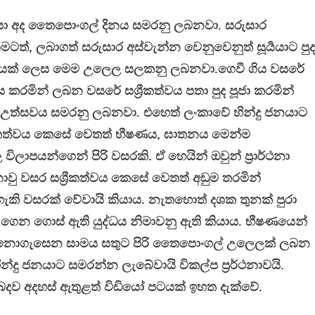
යා අද තෛපොංගල් දිනය සමරනු ලබනවා. සරුසාර
ටත්, ලබාගත් සරුසාර අස්වැන්න වෙනුවෙනුත් සූර්‍යයාට පුද
වයක් ලෙස මෙම උලෙල සලකනු ලබනවා.ගෙවී ගිය වසරේ
කරමින් ලබන වසරේ සශ්‍රීකත්වය පතා පුද පූජා කරමින්
ෙම උත්සවය සමරනු ලබනවා. එහෙත් ලංකාවේ හින්දු ජනයාට
ථකත්වය කෙසේ වෙතත් භීෂණය, ඝාතනය මෙන්ම
ිලාපයන්ගෙන් පිරි වසරකි. ඒ හෙයින් ඔවුන් ප්‍රාර්ථනා
වු වසර සශ්‍රීකත්වය කෙසේ වෙතත් අඩුම තරමින්
ැකි වසරක් වේවායි කියාය. නැතහොත් දශක තුනක් පුරා
ගෙන ගොස් ඇති යුද්ධය නිමාවනු ඇති කියාය. භීෂණයෙන්
නොගැසෙන සාමය සතුට පිරි තෛපොංගල් උලෙලක් ලබන
්දු ජනයාට සමරන්න ලැබේවායි විකල්ප ප්‍රර්ථනාවයි.
බදව අදහස් ඇතුළත් විඩියෝ පටයක් ඉහත දැක්වේ.