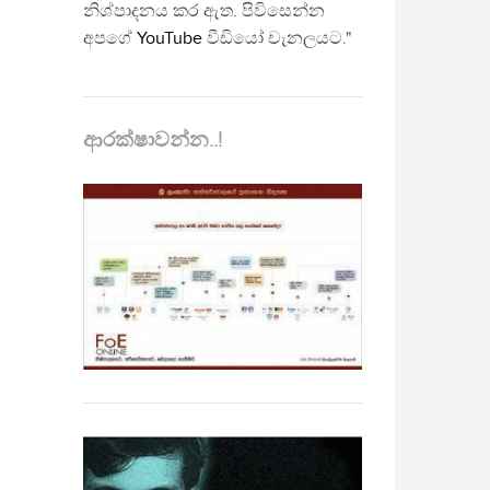
නිශ්පාදනය කර ඇත. පිවිසෙන්න
අපගේ
YouTube
වීඩියෝ චැනලයට."
ආරක්ෂාවන්න..!