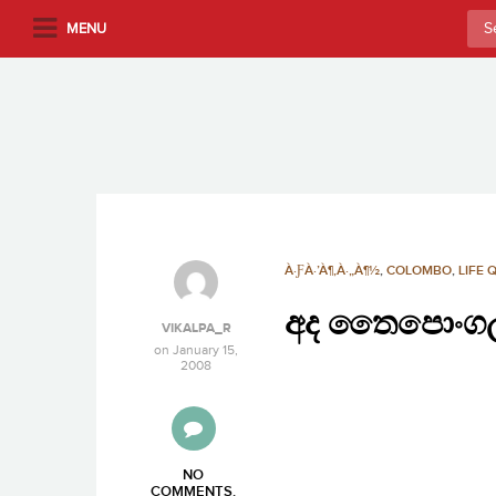
S
Sea
MENU
k
for:
i
p
t
o
m
a
i
n
À·ƑÀ·’À¶‚À·„À¶½
,
COLOMBO
,
LIFE 
c
අද තෛපොංගල්
o
VIKALPA_R
n
on
January 15,
2008
t
e
n
t
NO
COMMENTS
.