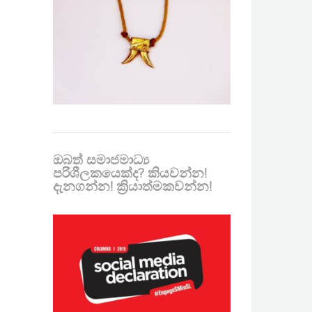
ඔබත් සමාජමාධ්‍ය
පරිශීලකයෙක්ද? කියවන්න!
දැනගන්න! ක්‍රියාත්මකවන්න!