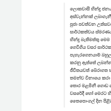
ලොකවාසී හින්දු ජන
අස්වැන්නක් ලබාගැනීම
පුජා පවත්වන උත්ස
සාර්ථකත්වය ස්මරණය 
හින්දු බැතිමත්තු ම
ගෙවීගිය වසර සාර්
පැහැරගෙනයාම් බහුල ව
කරනු ඇත්තේ ලබන්නා
ජීවීතයවත් බේරාගත හ
තමන්ව විනාශය කරා 
තොර මළමිනී ගොඩ 
වසරේදී හෝ මෙරට හින
තෛපොංගල් දින පිළි