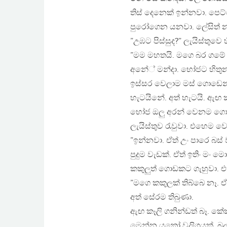
තිස් දෙනෙක් ඉන්නවා. පෙට
පුරෝගෙන යනවා. ලේසිත් න
”උඹට පිස්සුද?” ලැයිස්තුවෙ
”මම මහතයි. මගෙ බර ගමේ එ
අනේ් මන්දා. භෝජට හිතුන
ඉස්සර වෙලාම මස් ගොඩෙන්
හැටයිනේ. අත් හැටයි. ඇඟ ක
භෝජ ඔලු අරන් වෙනම ගොඩක්
ලැයිස්තුව රැවුවා. එහෙම 
”ඉන්නවා. ඒත් උං පාරෙ බස් 
පුදුම වැඩක්. ඒත් ඉතිං මං
කකුලුත් ගොඩකට ගැහුවා. එ
”මගෙ කකුලක් තිබ්බෙ නෑ. ඒ 
අත් සේරම තිබුණා.
ඇඟ කෑලි ගනින්ඩත් බෑ. කේ
මෙන්න යකෝ වලිගයක්. බල්ල