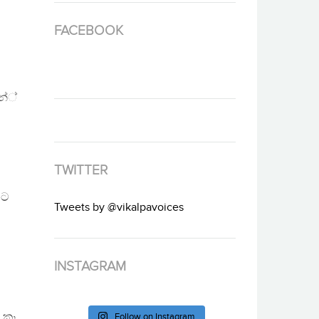
FACEBOOK
නේ්
TWITTER
මට
Tweets by @vikalpavoices
INSTAGRAM
 කෑ
Follow on Instagram