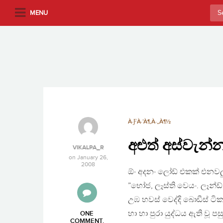
S
Sea
MENU
k
for:
i
p
t
o
m
a
i
n
À·ƑÀ·’À¶‚À·„À¶½
c
අළුත් අස්වැන්
o
VIKALPA_R
n
on
January 26,
2008
t
ඕං අදනං ලෝඩ් එකක් එනවලු
e
”භෝජ, ලෑස්ති වෙයං. ලෑන්ඩ
n
උඹ හවස් වෙද්දි බොඩීස් ටි
t
හා හා පුරා යුද්ධය ඇති වූ
ONE
COMMENT
.