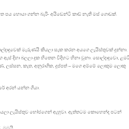
 අත පය හොයා ගන්න බැරි- අයිඩෙන්ටි කාඩ් නැති මස් ගොඩක්.
ල්දාදුවෙක් මැරුණයි කියලා සැක කරන අයගෙ ලැයිස්තුවක් දුන්නා.
ස් දිහා බලලා දුක හිතෙන විදිහට හිනා වුනා. සොල්දාදුවො, ළමය
රුණ, ලස්සන, කැත, අනුරාගික, දුප්පත් – මගෙ අම්මේ ලොකුම ලොකු
ලරේ අරන් යන්න ගියා.
යලා ලැයිස්තුව භෝජගෙන් ඇහුවා. ඇත්තටම කොහෙන්ද පටන්
. මමයි.