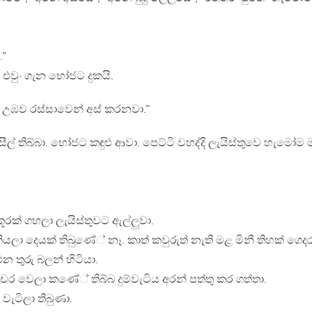
.”
 එවුං ගැන භෝජට දුකයි.
මං උඹව රස්සාවෙන් අස් කරනවා.”
් තිබ්බා. භෝජට කඳුළු ආවා. පෙට්ටි වහද්දි ලැයිස්තුවෙ හැමෝම 
ක් ගහලා ලැයිස්තුවට ඇල්ලුවා.
ියලා දෙයක් තිබුණේ් නෑ. කාත් කවුරුත් නැති මළ මිනී තිහක් ගෙද
තුරු බලන් හිටියා.
චර වෙලා කණේ් තිබ්බ දුම්වැටිය අරන් පත්තු කර ගත්තා.
 වැටිලා තිබුණා.