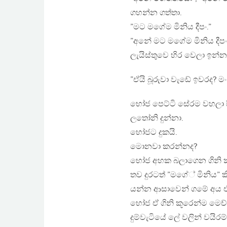
ගහන්න ගත්තා.
”මට මගේම මිනිය දීපං.”
”අනේ මට මගේම මිනිය දීපං
ලැයිස්තුවෙ හිර වෙලා ඉන්න
”ඒයි බූරුවා වැඩේ ඉවරද? 
භෝජ පෙට්ටි සේරම වහලා සීල
ලතෝනි දුන්නා.
භෝජට දුකයි.
මොනවා කරන්නද?
භෝජ අහක බලාගෙන ගිනි කූර
තව දුරටත් ”මගේ් මිනිය” ක
යන්න ආසාවෙන් ගමේ අය එන 
භෝජ ඒ ගිනි කූරෙන්ම මෙච්
දුම්වැටියේ ලේ වලින් වයිරම්