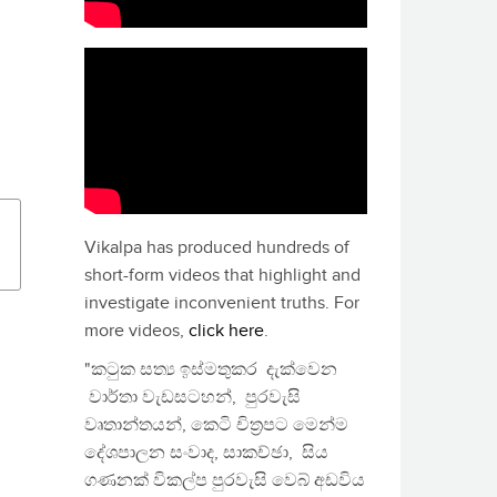
Vikalpa has produced hundreds of
short-form videos that highlight and
investigate inconvenient truths. For
more videos,
click here
.
"කටුක සත්‍ය ඉස්මතුකර දැක්වෙන
වාර්තා වැඩසටහන්, පුරවැසි
වෘතාන්තයන්, කෙටි චිත්‍රපට මෙන්ම
දේශපාලන සංවාද, සාකච්ඡා, සිය
ගණනක් විකල්ප පුරවැසි වෙබ් අඩවිය