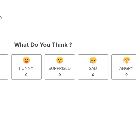
m
What Do You Think ?
FUNNY
SURPRISED
SAD
ANGRY
0
0
0
0