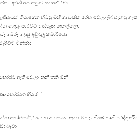
 වැස්සා. අළුත් පොළොව සුවඳේ් බෑ.
යෙක් තියාගෙන හිටපු මිනිහා එක්ක තරහ වෙලා ළිඳ් පැනපු ගෑණ
න ගෙහුං මැරිච්චි නස්කූනි කොල්ලො.
මරලා දාපු අවුරුදු කුමාරියො.
ිච්චි මිනිස්සු.
භෝජට ඇති වෙලා. තනි තනි මිනී.
ුණා භෝජගෙ හිතේ්.
අස්වැන්න භෝජගේ් ලෝකයට ගෙන ආවා. වහල තිබ්බ කාකි රෙද්ද අයි
ා බෑවා.