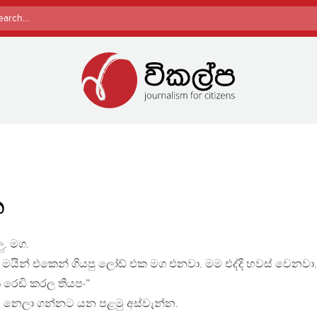
rch
න
. මග.
් මයින් එකෙන් ගියපු ලෝඩ් එක මග එනවා. මම එද්දි හවස් වෙනවා.
ක රෙඩි කරල තියපං”
 පසු නෙලා ගන්නට යන පළමු අස්වැන්න.