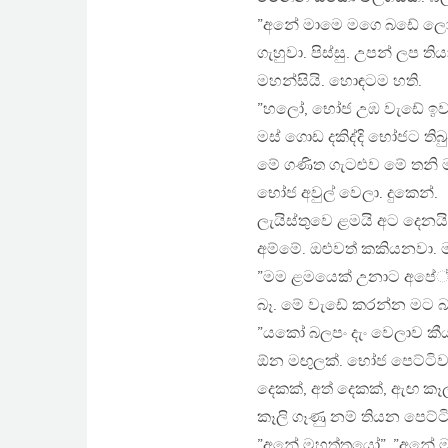
”අනේ මාමෙ මගෙ බඩේ ලොකු 
ගැහුවා. පිස්සු. උපන් ලප
මහන්සියි. හොඳටම හති.
”හලෝ, භෝජ උඹ වැඩේ ඉව
මස් ගොඩ දකිද්දි භෝජට ති
මේ ගණිත ගැටළුව මේ තනි 
භෝජ අවුල් වෙලා. දුකෙන්.
ලැයිස්තුවෙ ළමයි අට දෙනයි.
අම්මේ. ඔළුවත් කකියනවා.
”මම ළමයෙක් උනාට අපේ් තා
බෑ. මේ වැඩේ කරන්න මට බ
”යකෝ බලපං දැං වෙලාව කීය
ඕන මඟුලක්. භෝජ පෙට්ටිව
දෙකක්, අත් දෙකක්, ඇඟ කෑල
කෑලි ගෑණු නම් තියන පෙට්ට
”අනේ මහත්තයෝ”, ”අනේ මාම