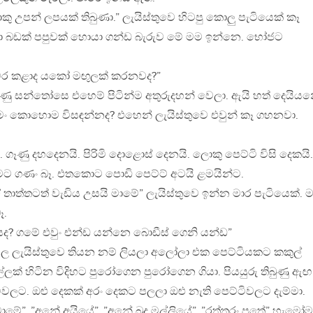
උපන් ලපයක් තිබුණා.” ලැයිස්තුවෙ හිටපු කොලු පැටියෙක් කෑ
 තියා බඩක් පපුවක් හොයා ගන්ඩ බැරුව මේ මම ඉන්නෙ. භෝජට
ර කළාද යකෝ මඟුලක් කරනවද?”
බුණු සන්තෝසෙ එහෙම් පිටින්ම අතුරුදහන් වෙලා. ඇයි හත් දෙයිය
මං කොහොම විසඳන්නද? එහෙන් ලැයිස්තුවෙ එවුන් කෑ ගහනවා.
 ගෑණු දහදෙනයි. පිරිමි දොළොස් දෙනයි. ලොකු පෙට්ටි විසි දෙකයි.
 මට ගණං බෑ. එතකොට පොඩි පෙට්ට් අටයි ළමයින්ට.
ත්තටත් වැඩිය උසයි මාමේ” ලැයිස්තුවෙ ඉන්න මාර පැටියෙක්. 
ෑ.
ද? ගමේ එවුං එන්ඩ යන්නෙ බොඩීස් ගෙනි යන්ඩ”
ල ලැයිස්තුවෙ තියන නම් ලියලා අලෝලා එක පෙට්ටියකට කකුල්
්ලක් හිටින විදිහට පුරෝගෙන පුරෝගෙන ගියා. පියයුරු තිබුණු ඇඟ
ිවලට. ඔළු දෙකක් අරං දෙකට පලලා ඔළු නැති පෙට්ටිවලට දැම්මා.
ේ”, ”අනේ අයියේ”, ”අනේ බුදු මල්ලියේ”, ”රත්තරං පුතේ” හැමෝම