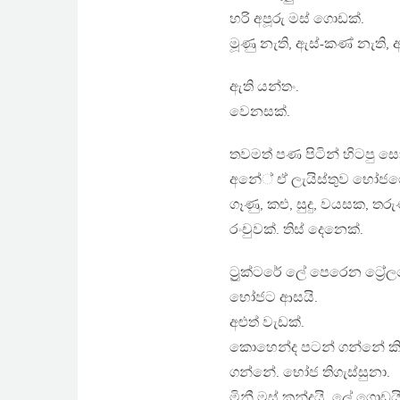
හරි අපූරු මස් ගොඩක්.
මූණු නැති, ඇස්-කණ් නැති,
ඇති යන්තං.
වෙනසක්.
තවමත් පණ පිටින් හිටපු සො
අනේ් ඒ ලැයිස්තුව භෝජගෙ ඇ
ගෑණු, කළු, සුදු, වයසක, ත
රංචුවක්. තිස් දෙනෙක්.
ට්‍රුක්ටරේ ලේ පෙරෙන ට්‍රේ
භෝජට ආසයි.
අළුත් වැඩක්.
කොහෙන්ද පටන් ගන්නේ කි
ගන්නේ. භෝජ තිගැස්සුනා.
මිනී මස් කන්දයි. ලේ ගොඩයි