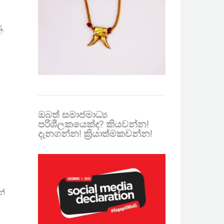
ු.
ඔබත් සමාජමාධ්‍ය
පරිශීලකයෙක්ද? කියවන්න!
දැනගන්න! ක්‍රියාත්මකවන්න!
න්