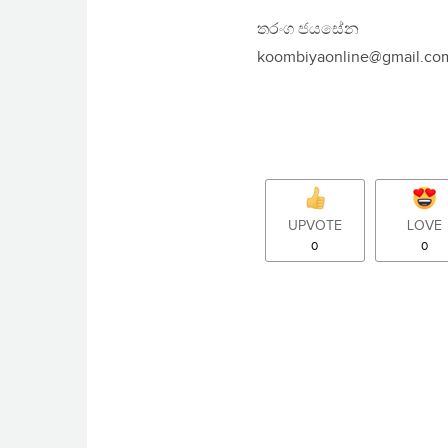
තරංග ජයසේන
koombiyaonline@gmail.co
UPVOTE
LOVE
0
0