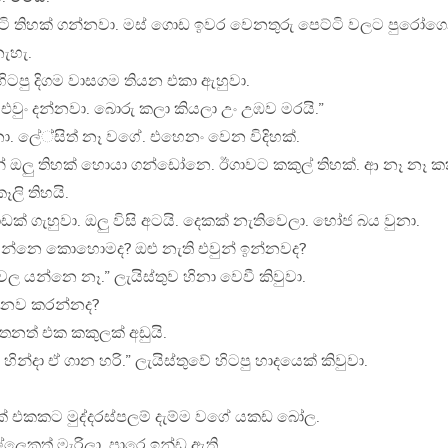
්ටි තිහක් ගන්නවා. මස් ගොඩ ඉවර වෙනතුරු පෙට්ටි වලට පුරෝග
ැහැ.
 හිටපු දිගම වාසගම තියන එකා ඇහුවා.
වුං දන්නවා. බොරු කලා කියලා උං උඹව මරයි.”
ා. ලේ්සිත් නෑ වගේ. එහෙනං වෙන විදිහක්.
 ඔලු තිහක් හොයා ගන්ඩෝනෙ. ඊගාවට කකුල් තිහක්. ආ නෑ නෑ කක
ෑලි තිහයි.
 ගැහුවා. ඔලු විසි අටයි. දෙකක් නැතිවෙලා. භෝජ බය වුනා.
වෙන්නෙ කොහොමද? ඔළු නැති එවුන් ඉන්නවද?
වල යන්නෙ නෑ.” ලැයිස්තුව හිනා වෙවී කිවුවා.
 මොනව කරන්නද?
තනත් එක කකුලක් අඩුයි.
හින්දා ඒ ගාන හරි.” ලැයිස්තුවේ හිටපු හාදයෙක් කිවුවා.
ක් එකකට මුද්දරස්පලම් දැම්ම වගේ යකඩ බෝල.
ෙකුත් මැරිලා. පාරෙ ඉන්ඩ ඇති.