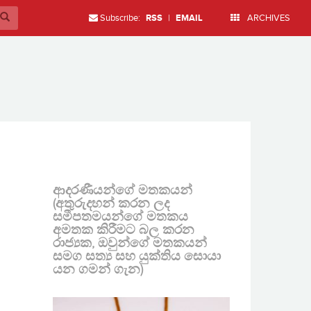
Subscribe:
RSS
|
EMAIL
ARCHIVES
ආදරණීයන්ගේ මතකයන්
(අතුරුදහන් කරන ලද
සමීපතමයන්ගේ මතකය
අමතක කිරීමට බල කරන
රාජ්‍යක, ඔවුන්ගේ මතකයන්
සමග සත්‍ය සහ යුක්තිය සොයා
යන ගමන් ගැන)