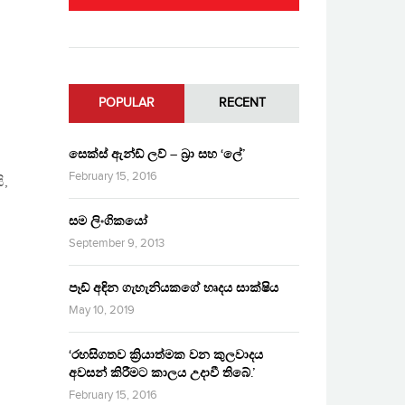
POPULAR
RECENT
සෙක්ස් ඇන්ඩ් ලව් – බ්‍රා සහ ‘ලේ’
February 15, 2016
ි,
සම ලිංගිකයෝ
September 9, 2013
පෑඩ් අඳින ගැහැනියකගේ හෘදය සාක්ෂිය
May 10, 2019
‘රහසිගතව ක්‍රියාත්මක වන කුලවාදය
අවසන් කිරීමට කාලය උදාවී තිබේ.’
February 15, 2016