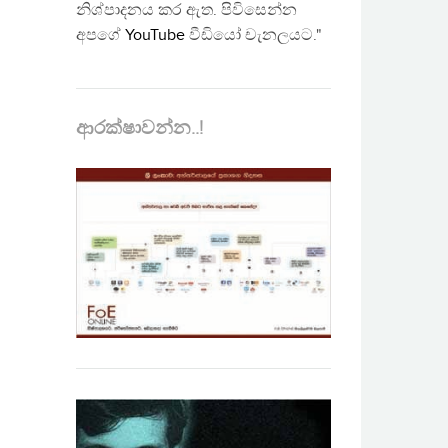
නිශ්පාදනය කර ඇත. පිවිසෙන්න
අපගේ
YouTube
වීඩියෝ චැනලයට."
ආරක්ෂාවන්න..!