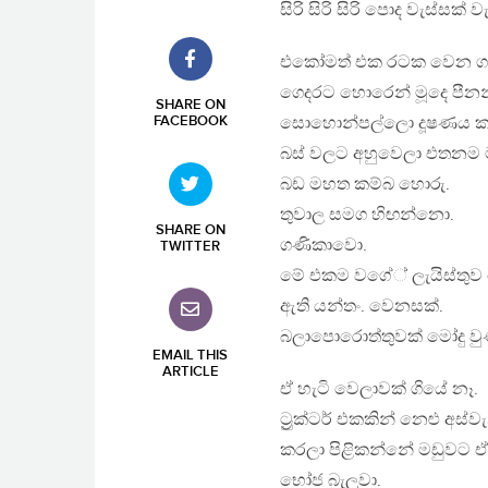
සිරි සිරි සිරි පොද වැස්සක්
එකෝමත් එක රටක වෙන ගෑණි
ගෙදරට හොරෙන් මූදෙ පීනන්
SHARE ON
FACEBOOK
සොහොන්පල්ලො දූෂණය කරලා 
බස් වලට අහුවෙලා එතනම මැර
බඩ මහත කම්බ හොරු.
තුවාල සමග හිඟන්නො.
SHARE ON
ගණිකාවො.
TWITTER
මේ එකම වගේ් ලැයිස්තුව 
ඇති යන්තං. වෙනසක්.
බලාපොරොත්තුවක් මෝදු ව
EMAIL THIS
ARTICLE
ඒ හැටි වෙලාවක් ගියේ නෑ.
ට්‍රුක්ටර් එකකින් නෙළු 
කරලා පිළිකන්නේ මඩුවට ඒව
භෝජ බැලුවා.