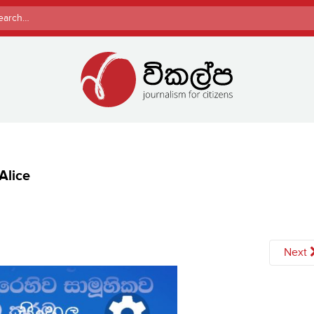
rch
Alice
Next