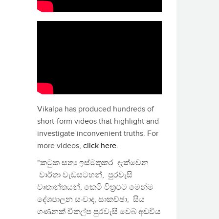
Vikalpa has produced hundreds of
short-form videos that highlight and
investigate inconvenient truths. For
more videos,
click here
.
"කටුක සත්‍ය ඉස්මතුකර දැක්වෙන
වාර්තා වැඩසටහන්, පුරවැසි
වෘතාන්තයන්, කෙටි චිත්‍රපට මෙන්ම
දේශපාලන සංවාද, සාකච්ඡා, සිය
ගණනක් විකල්ප පුරවැසි වෙබ් අඩවිය