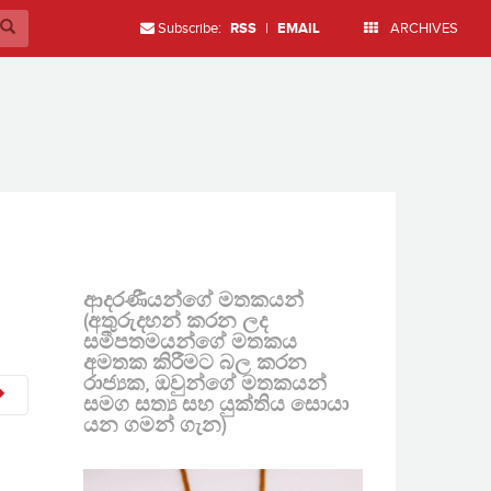
Subscribe:
RSS
|
EMAIL
ARCHIVES
ආදරණීයන්ගේ මතකයන්
(අතුරුදහන් කරන ලද
සමීපතමයන්ගේ මතකය
අමතක කිරීමට බල කරන
රාජ්‍යක, ඔවුන්ගේ මතකයන්
සමග සත්‍ය සහ යුක්තිය සොයා
යන ගමන් ගැන)