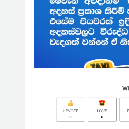
Wh
UPVOTE
LOVE
0
0