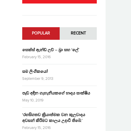
POPULAR
RECENT
සෙක්ස් ඇන්ඩ් ලව් – බ්‍රා සහ ‘ලේ’
February 15, 2016
සම ලිංගිකයෝ
September 9, 2013
පෑඩ් අඳින ගැහැනියකගේ හෘදය සාක්ෂිය
May 10, 2019
‘රහසිගතව ක්‍රියාත්මක වන කුලවාදය
අවසන් කිරීමට කාලය උදාවී තිබේ.’
February 15, 2016