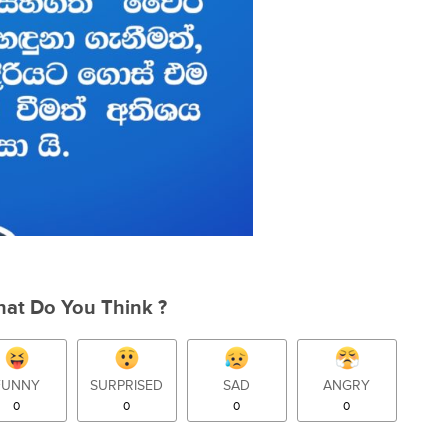
at Do You Think ?
FUNNY
SURPRISED
SAD
ANGRY
0
0
0
0