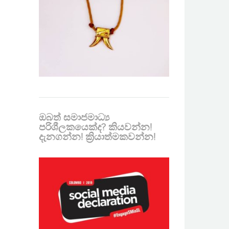
ඔබත් සමාජමාධ්‍ය
පරිශීලකයෙක්ද? කියවන්න!
දැනගන්න! ක්‍රියාත්මකවන්න!