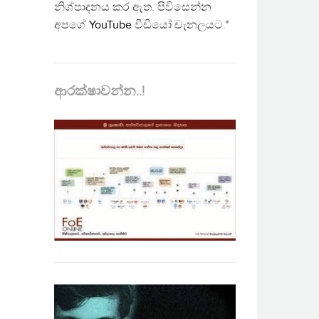
නිශ්පාදනය කර ඇත. පිවිසෙන්න
අපගේ
YouTube
වීඩියෝ චැනලයට."
ආරක්ෂාවන්න..!