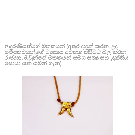
ආදරණීයන්ගේ මතකයන් (අතුරුදහන් කරන ලද
සමීපතමයන්ගේ මතකය අමතක කිරීමට බල කරන
රාජ්‍යක, ඔවුන්ගේ මතකයන් සමග සත්‍ය සහ යුක්තිය
සොයා යන ගමන් ගැන)