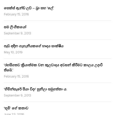
සෙක්ස් ඇන්ඩ් ලව් – බ්‍රා සහ ‘ලේ’
February 15, 2016
සම ලිංගිකයෝ
September 9, 2013
පෑඩ් අඳින ගැහැනියකගේ හෘදය සාක්ෂිය
May 10, 2019
‘රහසිගතව ක්‍රියාත්මක වන කුලවාදය අවසන් කිරීමට කාලය උදාවී
තිබේ.’
February 15, 2016
‘හිමින්සැරේ පියා විදා‘ සුනිලා සමුගත්තා ය.
September 9, 2013
‘භූමි’ ගේ කතාව
June 23, 2016