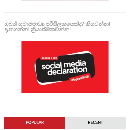
ඔබත් සමාජමාධ්‍ය පරිශීලකයෙක්ද? කියවන්න!
දැනගන්න! ක්‍රියාත්මකවන්න!
POPULAR
RECENT