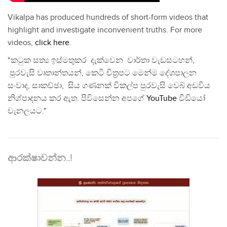
Vikalpa has produced hundreds of short-form videos that
highlight and investigate inconvenient truths. For more
videos,
click here
.
"කටුක සත්‍ය ඉස්මතුකර දැක්වෙන වාර්තා වැඩසටහන්,
පුරවැසි වෘතාන්තයන්, කෙටි චිත්‍රපට මෙන්ම දේශපාලන
සංවාද, සාකච්ඡා, සිය ගණනක් විකල්ප පුරවැසි වෙබ් අඩවිය
නිශ්පාදනය කර ඇත. පිවිසෙන්න අපගේ
YouTube
වීඩියෝ
චැනලයට."
ආරක්ෂාවන්න..!