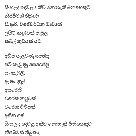
සිංහලද දෙමළ ද කිව නොහැකි මිනහෙකුට
නිජබිමක් තිබුණා
ඩී.ආර්. විජේවර්ධන මාවතේ
ලයිට් කණුවක් පාමුල
කබල් කුඩයක් යට
අඩිය ගැලවුණු සපත්තු
පටි කැඩුණු සෙරෙප්පු
හං කැබලි,
ඇණ, නූල්
අතරෙහි
වරෙක කටුවක්
වරෙක මිටියක්
අතින් ගත්
සිංහල ද දෙමළ ද කිව නොහැකි මිනිහෙකුට
නිජබිමක් තිබුණා,