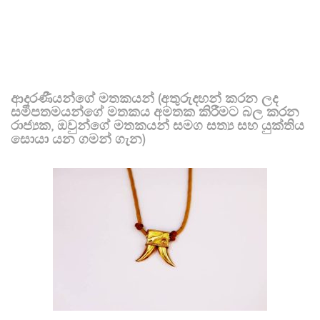
ආදරණීයන්ගේ මතකයන් (අතුරුදහන් කරන ලද
සමීපතමයන්ගේ මතකය අමතක කිරීමට බල කරන
රාජ්‍යක, ඔවුන්ගේ මතකයන් සමග සත්‍ය සහ යුක්තිය
සොයා යන ගමන් ගැන)