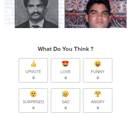
What Do You Think ?
UPVOTE
LOVE
FUNNY
0
0
0
SURPRISED
SAD
ANGRY
0
0
0