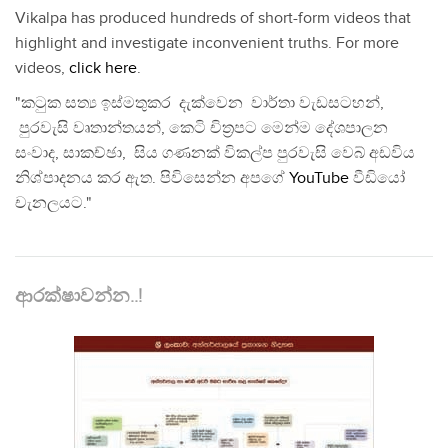
Vikalpa has produced hundreds of short-form videos that
highlight and investigate inconvenient truths. For more
videos,
click here
.
"කටුක සත්‍ය ඉස්මතුකර දැක්වෙන වාර්තා වැඩසටහන්,
පුරවැසි වෘතාන්තයන්, කෙටි චිත්‍රපට මෙන්ම දේශපාලන
සංවාද, සාකච්ඡා, සිය ගණනක් විකල්ප පුරවැසි වෙබ් අඩවිය
නිශ්පාදනය කර ඇත. පිවිසෙන්න අපගේ
YouTube
වීඩියෝ
චැනලයට."
ආරක්ෂාවන්න..!