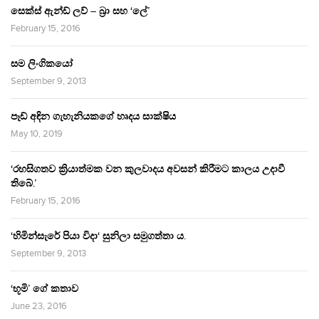
සෙක්ස් ඇන්ඩ් ලව් – බ්‍රා සහ ‘ලේ’
February 15, 2016
සම ලිංගිකයෝ
September 9, 2013
පෑඩ් අඳින ගැහැනියකගේ හෘදය සාක්ෂිය
May 10, 2019
‘රහසිගතව ක්‍රියාත්මක වන කුලවාදය අවසන් කිරීමට කාලය උදාවී
තිබේ.’
February 15, 2016
‘හිමින්සැරේ පියා විදා‘ සුනිලා සමුගත්තා ය.
September 9, 2013
‘භූමි’ ගේ කතාව
June 23, 2016