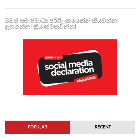
ඔබත් සමාජමාධ්‍ය පරිශීලකයෙක්ද? කියවන්න!
දැනගන්න! ක්‍රියාත්මකවන්න!
POPULAR
RECENT