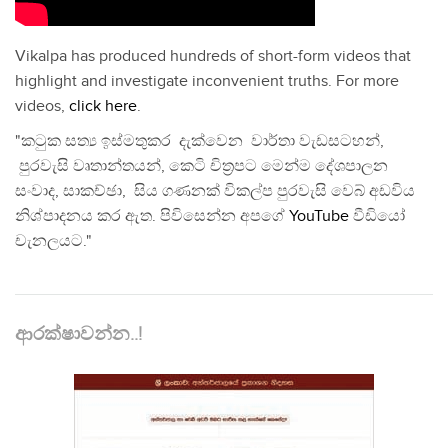
Vikalpa has produced hundreds of short-form videos that
highlight and investigate inconvenient truths. For more
videos,
click here
.
"කටුක සත්‍ය ඉස්මතුකර දැක්වෙන වාර්තා වැඩසටහන්,
පුරවැසි වෘතාන්තයන්, කෙටි චිත්‍රපට මෙන්ම දේශපාලන
සංවාද, සාකච්ඡා, සිය ගණනක් විකල්ප පුරවැසි වෙබ් අඩවිය
නිශ්පාදනය කර ඇත. පිවිසෙන්න අපගේ
YouTube
වීඩියෝ
චැනලයට."
ආරක්ෂාවන්න..!