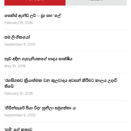
සෙක්ස් ඇන්ඩ් ලව් – බ්‍රා සහ ‘ලේ’
February 15, 2016
සම ලිංගිකයෝ
September 9, 2013
පෑඩ් අඳින ගැහැනියකගේ හෘදය සාක්ෂිය
May 10, 2019
‘රහසිගතව ක්‍රියාත්මක වන කුලවාදය අවසන් කිරීමට කාලය උදාවී
තිබේ.’
February 15, 2016
‘හිමින්සැරේ පියා විදා‘ සුනිලා සමුගත්තා ය.
September 9, 2013
‘භූමි’ ගේ කතාව