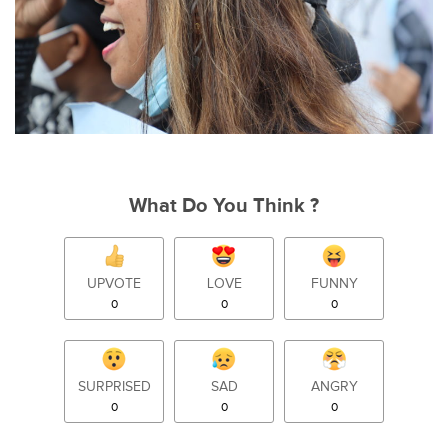
What Do You Think ?
UPVOTE
LOVE
FUNNY
0
0
0
SURPRISED
SAD
ANGRY
0
0
0