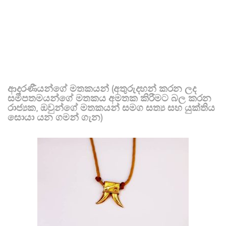
ආදරණීයන්ගේ මතකයන් (අතුරුදහන් කරන ලද
සමීපතමයන්ගේ මතකය අමතක කිරීමට බල කරන
රාජ්‍යක, ඔවුන්ගේ මතකයන් සමග සත්‍ය සහ යුක්තිය
සොයා යන ගමන් ගැන)