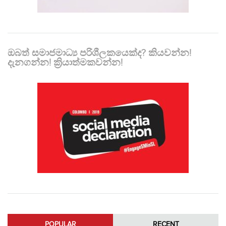
ඔබත් සමාජමාධ්‍ය පරිශීලකයෙක්ද? කියවන්න!
දැනගන්න! ක්‍රියාත්මකවන්න!
POPULAR
RECENT