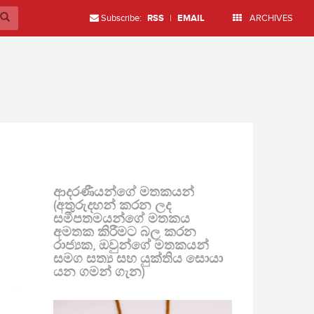
Subscribe:
RSS
|
EMAIL
ARCHIVES
ආදරණීයන්ගේ මතකයන්
(අතුරුදහන් කරන ලද
සමීපතමයන්ගේ මතකය
අමතක කිරීමට බල කරන
රාජ්‍යක, ඔවුන්ගේ මතකයන්
සමග සත්‍ය සහ යුක්තිය සොයා
යන ගමන් ගැන)