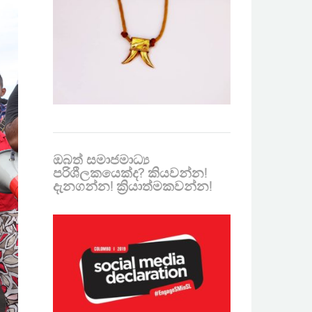
ඔබත් සමාජමාධ්‍ය
පරිශීලකයෙක්ද? කියවන්න!
දැනගන්න! ක්‍රියාත්මකවන්න!