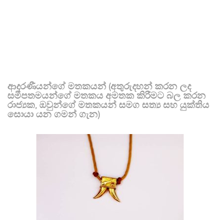
ආදරණීයන්ගේ මතකයන් (අතුරුදහන් කරන ලද
සමීපතමයන්ගේ මතකය අමතක කිරීමට බල කරන
රාජ්‍යක, ඔවුන්ගේ මතකයන් සමග සත්‍ය සහ යුක්තිය
සොයා යන ගමන් ගැන)