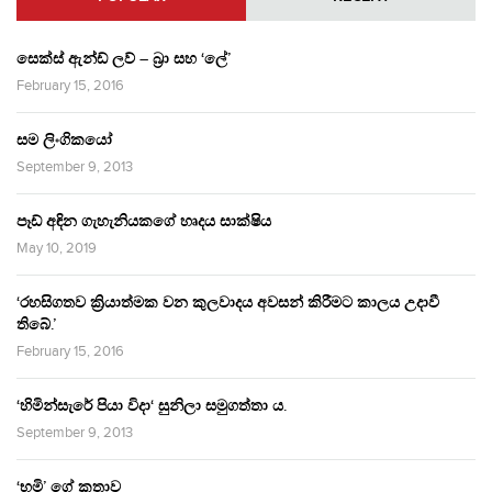
සෙක්ස් ඇන්ඩ් ලව් – බ්‍රා සහ ‘ලේ’
February 15, 2016
සම ලිංගිකයෝ
September 9, 2013
පෑඩ් අඳින ගැහැනියකගේ හෘදය සාක්ෂිය
May 10, 2019
‘රහසිගතව ක්‍රියාත්මක වන කුලවාදය අවසන් කිරීමට කාලය උදාවී
තිබේ.’
February 15, 2016
‘හිමින්සැරේ පියා විදා‘ සුනිලා සමුගත්තා ය.
September 9, 2013
‘භූමි’ ගේ කතාව