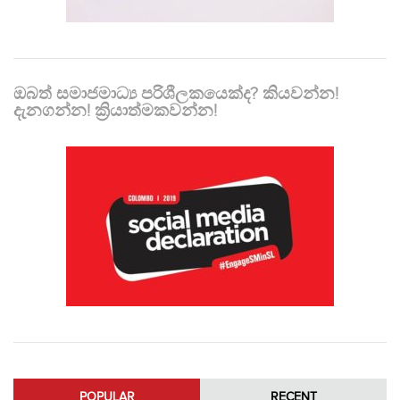
ඔබත් සමාජමාධ්‍ය පරිශීලකයෙක්ද? කියවන්න!
දැනගන්න! ක්‍රියාත්මකවන්න!
POPULAR
RECENT