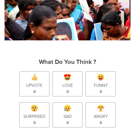
What Do You Think ?
UPVOTE
LOVE
FUNNY
0
0
0
SURPRISED
SAD
ANGRY
0
0
0