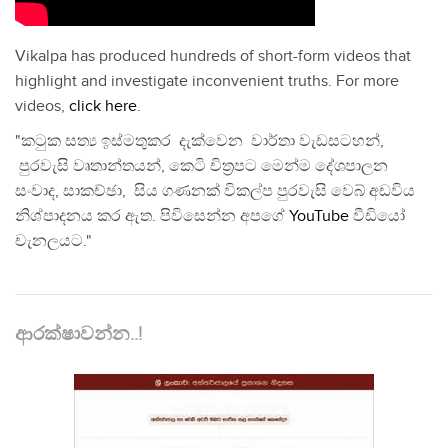
Vikalpa has produced hundreds of short-form videos that
highlight and investigate inconvenient truths. For more
videos,
click here
.
"කටුක සත්‍ය ඉස්මතුකර දැක්වෙන වාර්තා වැඩසටහන්,
පුරවැසි වෘතාන්තයන්, කෙටි චිත්‍රපට මෙන්ම දේශපාලන
සංවාද, සාකච්ඡා, සිය ගණනක් විකල්ප පුරවැසි වෙබ් අඩවිය
නිශ්පාදනය කර ඇත. පිවිසෙන්න අපගේ
YouTube
වීඩියෝ
චැනලයට."
ආරක්ෂාවන්න..!