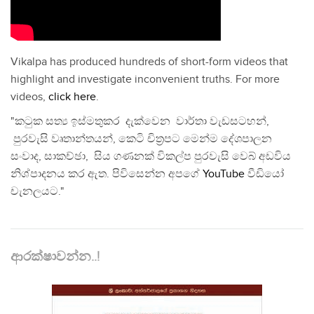
Vikalpa has produced hundreds of short-form videos that
highlight and investigate inconvenient truths. For more
videos,
click here
.
"කටුක සත්‍ය ඉස්මතුකර දැක්වෙන වාර්තා වැඩසටහන්,
පුරවැසි වෘතාන්තයන්, කෙටි චිත්‍රපට මෙන්ම දේශපාලන
සංවාද, සාකච්ඡා, සිය ගණනක් විකල්ප පුරවැසි වෙබ් අඩවිය
නිශ්පාදනය කර ඇත. පිවිසෙන්න අපගේ
YouTube
වීඩියෝ
චැනලයට."
ආරක්ෂාවන්න..!