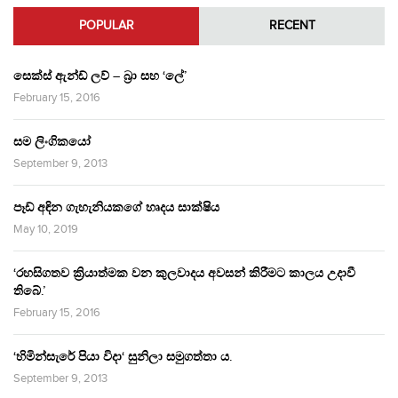
POPULAR
RECENT
සෙක්ස් ඇන්ඩ් ලව් – බ්‍රා සහ ‘ලේ’
February 15, 2016
සම ලිංගිකයෝ
September 9, 2013
පෑඩ් අඳින ගැහැනියකගේ හෘදය සාක්ෂිය
May 10, 2019
‘රහසිගතව ක්‍රියාත්මක වන කුලවාදය අවසන් කිරීමට කාලය උදාවී
තිබේ.’
February 15, 2016
‘හිමින්සැරේ පියා විදා‘ සුනිලා සමුගත්තා ය.
September 9, 2013