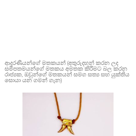
ආදරණීයන්ගේ මතකයන් (අතුරුදහන් කරන ලද
සමීපතමයන්ගේ මතකය අමතක කිරීමට බල කරන
රාජ්‍යක, ඔවුන්ගේ මතකයන් සමග සත්‍ය සහ යුක්තිය
සොයා යන ගමන් ගැන)