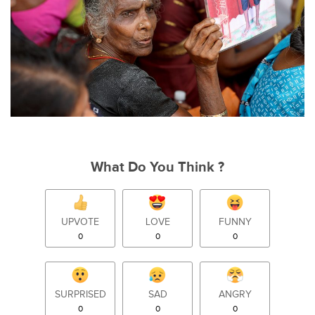
What Do You Think ?
UPVOTE
LOVE
FUNNY
0
0
0
SURPRISED
SAD
ANGRY
0
0
0