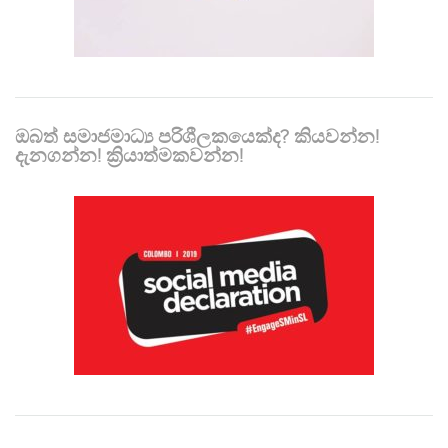
ඔබත් සමාජමාධ්‍ය පරිශීලකයෙක්ද? කියවන්න!
දැනගන්න! ක්‍රියාත්මකවන්න!