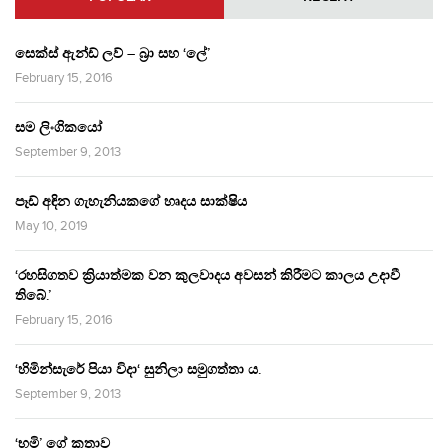
සෙක්ස් ඇන්ඩ් ලව් – බ්‍රා සහ ‘ලේ’
February 15, 2016
සම ලිංගිකයෝ
September 9, 2013
පෑඩ් අඳින ගැහැනියකගේ හෘදය සාක්ෂිය
May 10, 2019
‘රහසිගතව ක්‍රියාත්මක වන කුලවාදය අවසන් කිරීමට කාලය උදාවී
තිබේ.’
February 15, 2016
‘හිමින්සැරේ පියා විදා‘ සුනිලා සමුගත්තා ය.
September 9, 2013
‘භූමි’ ගේ කතාව