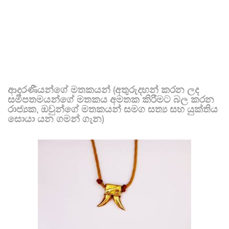
ආදරණීයන්ගේ මතකයන් (අතුරුදහන් කරන ලද
සමීපතමයන්ගේ මතකය අමතක කිරීමට බල කරන
රාජ්‍යක, ඔවුන්ගේ මතකයන් සමග සත්‍ය සහ යුක්තිය
සොයා යන ගමන් ගැන)