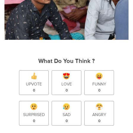
What Do You Think ?
UPVOTE
LOVE
FUNNY
0
0
0
SURPRISED
SAD
ANGRY
0
0
0