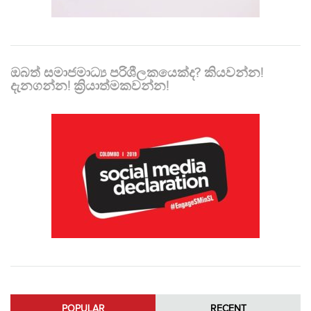
ඔබත් සමාජමාධ්‍ය පරිශීලකයෙක්ද? කියවන්න!
දැනගන්න! ක්‍රියාත්මකවන්න!
POPULAR
RECENT