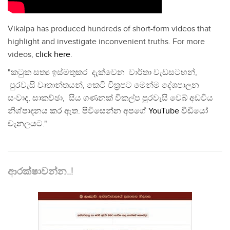
Vikalpa has produced hundreds of short-form videos that
highlight and investigate inconvenient truths. For more
videos,
click here
.
"කටුක සත්‍ය ඉස්මතුකර දැක්වෙන වාර්තා වැඩසටහන්,
පුරවැසි වෘතාන්තයන්, කෙටි චිත්‍රපට මෙන්ම දේශපාලන
සංවාද, සාකච්ඡා, සිය ගණනක් විකල්ප පුරවැසි වෙබ් අඩවිය
නිශ්පාදනය කර ඇත. පිවිසෙන්න අපගේ
YouTube
වීඩියෝ
චැනලයට."
ආරක්ෂාවන්න..!