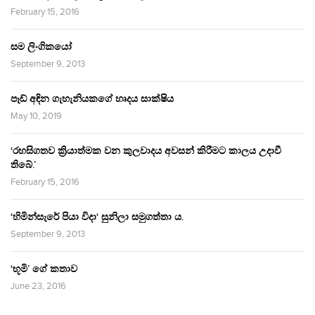
February 15, 2016
සම ලිංගිකයෝ
September 9, 2013
පෑඩ් අඳින ගැහැනියකගේ හෘදය සාක්ෂිය
May 10, 2019
‘රහසිගතව ක්‍රියාත්මක වන කුලවාදය අවසන් කිරීමට කාලය උදාවී
තිබේ.’
February 15, 2016
‘හිමින්සැරේ පියා විදා‘ සුනිලා සමුගත්තා ය.
September 9, 2013
‘භූමි’ ගේ කතාව
June 23, 2016