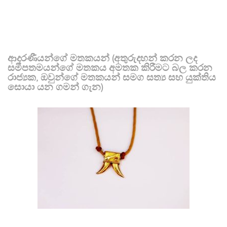
ආදරණීයන්ගේ මතකයන් (අතුරුදහන් කරන ලද
සමීපතමයන්ගේ මතකය අමතක කිරීමට බල කරන
රාජ්‍යක, ඔවුන්ගේ මතකයන් සමග සත්‍ය සහ යුක්තිය
සොයා යන ගමන් ගැන)