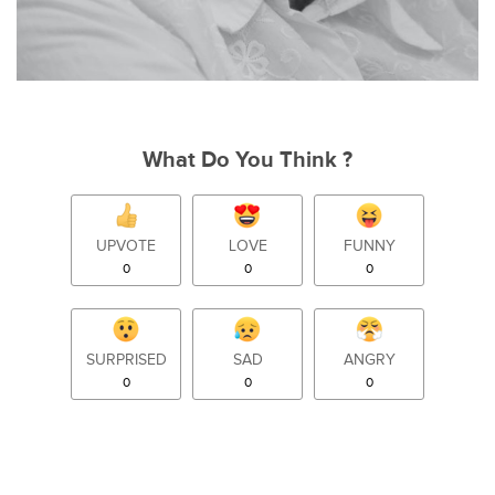
What Do You Think ?
UPVOTE
LOVE
FUNNY
0
0
0
SURPRISED
SAD
ANGRY
0
0
0