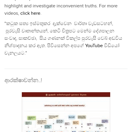
highlight and investigate inconvenient truths. For more
videos,
click here
.
"කටුක සත්‍ය ඉස්මතුකර දැක්වෙන වාර්තා වැඩසටහන්,
පුරවැසි වෘතාන්තයන්, කෙටි චිත්‍රපට මෙන්ම දේශපාලන
සංවාද, සාකච්ඡා, සිය ගණනක් විකල්ප පුරවැසි වෙබ් අඩවිය
නිශ්පාදනය කර ඇත. පිවිසෙන්න අපගේ
YouTube
වීඩියෝ
චැනලයට."
ආරක්ෂාවන්න..!