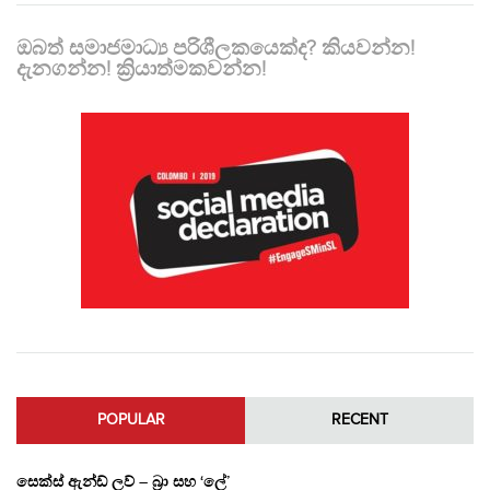
ඔබත් සමාජමාධ්‍ය පරිශීලකයෙක්ද? කියවන්න!
දැනගන්න! ක්‍රියාත්මකවන්න!
POPULAR
RECENT
සෙක්ස් ඇන්ඩ් ලව් – බ්‍රා සහ ‘ලේ’