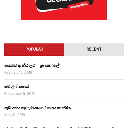
POPULAR
RECENT
සෙක්ස් ඇන්ඩ් ලව් – බ්‍රා සහ ‘ලේ’
February 15, 2016
සම ලිංගිකයෝ
September 9, 2013
පෑඩ් අඳින ගැහැනියකගේ හෘදය සාක්ෂිය
May 10, 2019