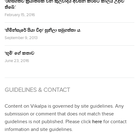
‘රහසිගතව ක්‍රියාත්මක වන කුලවාදය අවසන් කිරීමට කාලය උදාවී
තිබේ.’
February 15, 2016
‘හිමින්සැරේ පියා විදා‘ සුනිලා සමුගත්තා ය.
September 9, 2013
‘භූමි’ ගේ කතාව
June 23, 2016
GUIDELINES & CONTACT
Content on Vikalpa is governed by site guidelines. Any
submission or comment that does not match these
guidelines is not published. Please click
here
for contact
information and site guidelines.