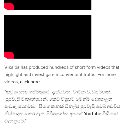
Vikalpa has produced hundreds of short-form videos that
highlight and investigate inconvenient truths. For more
videos,
click here
.
"කටුක සත්‍ය ඉස්මතුකර දැක්වෙන වාර්තා වැඩසටහන්,
පුරවැසි වෘතාන්තයන්, කෙටි චිත්‍රපට මෙන්ම දේශපාලන
සංවාද, සාකච්ඡා, සිය ගණනක් විකල්ප පුරවැසි වෙබ් අඩවිය
නිශ්පාදනය කර ඇත. පිවිසෙන්න අපගේ
YouTube
වීඩියෝ
චැනලයට."