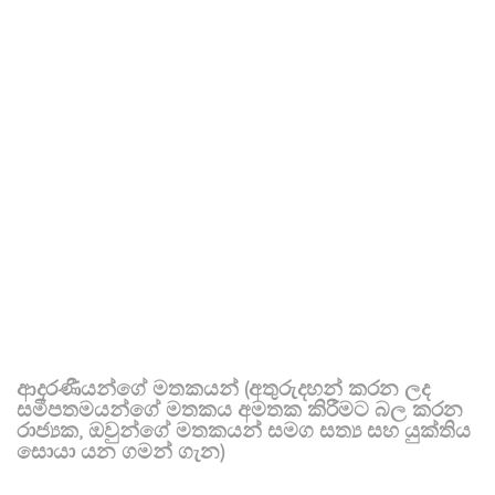
ආදරණීයන්ගේ මතකයන් (අතුරුදහන් කරන ලද
සමීපතමයන්ගේ මතකය අමතක කිරීමට බල කරන
රාජ්‍යක, ඔවුන්ගේ මතකයන් සමග සත්‍ය සහ යුක්තිය
සොයා යන ගමන් ගැන)