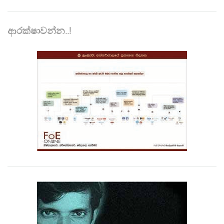
ආරක්ෂාවන්න..!