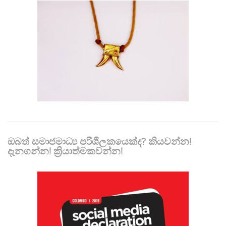
ඔබත් සමාජමාධ්‍ය පරිශීලකයෙක්ද? කියවන්න!
දැනගන්න! ක්‍රියාත්මකවන්න!