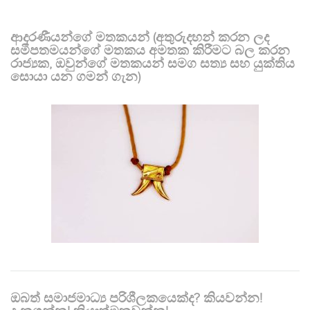
ආදරණීයන්ගේ මතකයන් (අතුරුදහන් කරන ලද
සමීපතමයන්ගේ මතකය අමතක කිරීමට බල කරන
රාජ්‍යක, ඔවුන්ගේ මතකයන් සමග සත්‍ය සහ යුක්තිය
සොයා යන ගමන් ගැන)
ඔබත් සමාජමාධ්‍ය පරිශීලකයෙක්ද? කියවන්න!