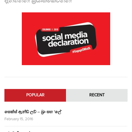
දැනගන්න! ක්‍රියාත්මකවන්න!
POPULAR
RECENT
සෙක්ස් ඇන්ඩ් ලව් – බ්‍රා සහ ‘ලේ’
February 15, 2016