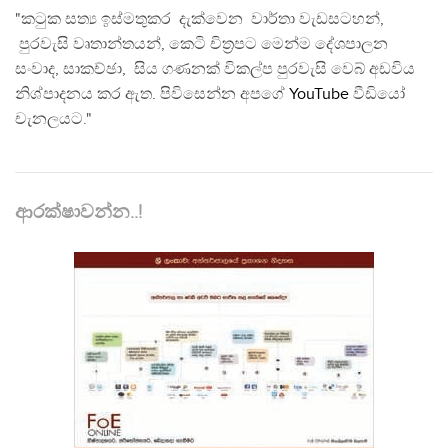
"කටුක සත්‍ය ඉස්මතුකර දැක්වෙන වාර්තා වැඩසටහන්,
පුරවැසි වෘතාන්තයන්, කෙටි චිත්‍රපට මෙන්ම දේශපාලන
සංවාද, සාකච්ඡා, සිය ගණනක් විකල්ප පුරවැසි වෙබ් අඩවිය
නිශ්පාදනය කර ඇත. පිවිසෙන්න අපගේ
YouTube
වීඩියෝ
චැනලයට."
ආරක්ෂාවන්න..!