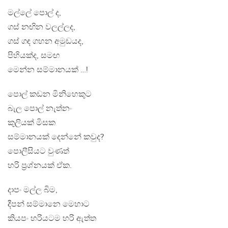
මල්ලේ පොල් ද,
ගස් නඟින වලල්ලද,
ගස් ගඳ ගහන අමුඩයද,
පිහියක්ද, සමඟ
මෙන්න සම්මානයක් …!
පොල් කඩන මිනිහෙකුට
බැල පොල් නැත්නං
කුලියක් මිසක
සම්මානයක් දෙන්නේ කවුද?
පොලීසියට වුණත්
හරි ප්‍රශ්නයක් ඒක.
දාපං මල්ල බිම,
දීපන් සම්මානෙ මෙහාට
කියපං හරියටම හරි ඇත්ත