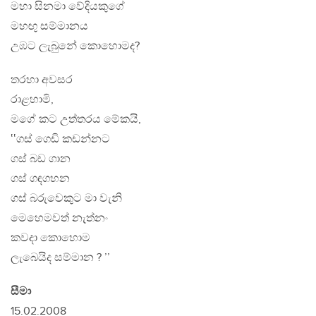
මහා සිනමා වේදියකුගේ
මහඟු සම්මානය
උඹට ලැබුනේ කොහොමද?
තරහා අවසර
රාළහාමි,
මගේ කට උත්තරය මේකයි,
‛‛ගස් ගෙඩි කඩන්නට
ගස් බඩ ගාන
ගස් ගඳගහන
ගස් බරුවෙකුට මා වැනි
මෙහෙමවත් නැත්නං
කවදා කොහොම
ලැබෙයිද සම්මාන ? ’’
සීමා
15.02.2008