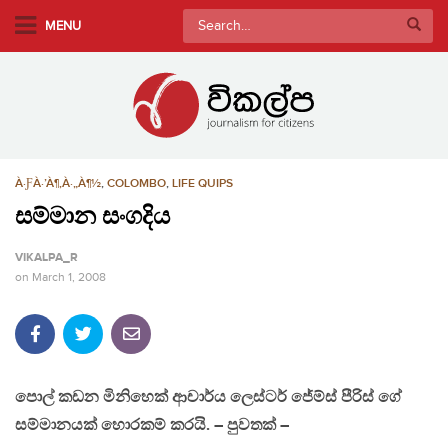
S
Search
MENU
k
for:
i
p
t
o
m
À·ƑÀ·’À¶‚À·„À¶½
,
COLOMBO
,
LIFE QUIPS
a
i
සම්මාන සංගදිය
n
VIKALPA_R
c
on
March 1, 2008
o
n
t
e
n
පොල් කඩන මිනිහෙක් ආචාර්ය ලෙස්ටර් ජේම්ස් පීරිස් ගේ
t
සම්මානයක් හොරකම් කරයි. – පුවතක් –