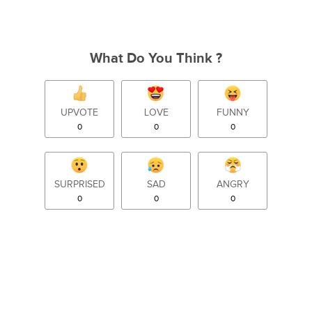
What Do You Think ?
UPVOTE
LOVE
FUNNY
0
0
0
SURPRISED
SAD
ANGRY
0
0
0