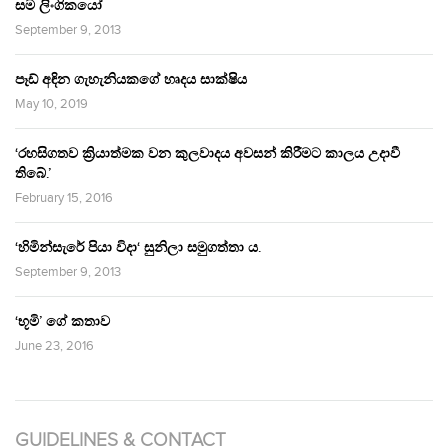
සම ලිංගිකයෝ
September 9, 2013
පෑඩ් අඳින ගැහැනියකගේ හෘදය සාක්ෂිය
May 10, 2019
‘රහසිගතව ක්‍රියාත්මක වන කුලවාදය අවසන් කිරීමට කාලය උදාවී
තිබේ.’
February 15, 2016
‘හිමින්සැරේ පියා විදා‘ සුනිලා සමුගත්තා ය.
September 9, 2013
‘භූමි’ ගේ කතාව
June 23, 2016
GUIDELINES & CONTACT