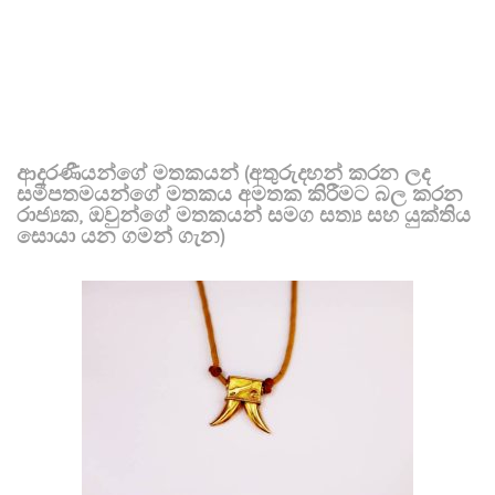
ආදරණීයන්ගේ මතකයන් (අතුරුදහන් කරන ලද
සමීපතමයන්ගේ මතකය අමතක කිරීමට බල කරන
රාජ්‍යක, ඔවුන්ගේ මතකයන් සමග සත්‍ය සහ යුක්තිය
සොයා යන ගමන් ගැන)