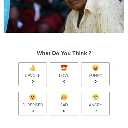
What Do You Think ?
UPVOTE
LOVE
FUNNY
0
0
0
SURPRISED
SAD
ANGRY
0
0
0