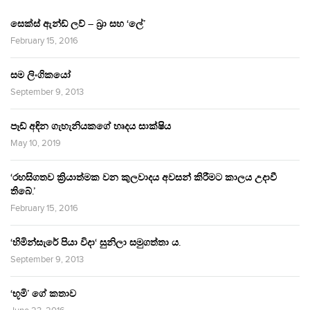
සෙක්ස් ඇන්ඩ් ලව් – බ්‍රා සහ ‘ලේ’
February 15, 2016
සම ලිංගිකයෝ
September 9, 2013
පෑඩ් අඳින ගැහැනියකගේ හෘදය සාක්ෂිය
May 10, 2019
‘රහසිගතව ක්‍රියාත්මක වන කුලවාදය අවසන් කිරීමට කාලය උදාවී
තිබේ.’
February 15, 2016
‘හිමින්සැරේ පියා විදා‘ සුනිලා සමුගත්තා ය.
September 9, 2013
‘භූමි’ ගේ කතාව