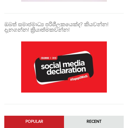
ඔබත් සමාජමාධ්‍ය පරිශීලකයෙක්ද? කියවන්න!
දැනගන්න! ක්‍රියාත්මකවන්න!
POPULAR
RECENT