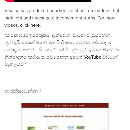
Vikalpa has produced hundreds of short-form videos that
highlight and investigate inconvenient truths. For more
videos,
click here
.
"කටුක සත්‍ය ඉස්මතුකර දැක්වෙන වාර්තා වැඩසටහන්,
පුරවැසි වෘතාන්තයන්, කෙටි චිත්‍රපට මෙන්ම දේශපාලන
සංවාද, සාකච්ඡා, සිය ගණනක් විකල්ප පුරවැසි වෙබ් අඩවිය
නිශ්පාදනය කර ඇත. පිවිසෙන්න අපගේ
YouTube
වීඩියෝ
චැනලයට."
ආරක්ෂාවන්න..!