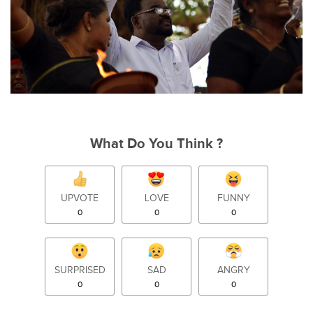
What Do You Think ?
UPVOTE
LOVE
FUNNY
0
0
0
SURPRISED
SAD
ANGRY
0
0
0