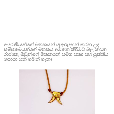
ආදරණීයන්ගේ මතකයන් (අතුරුදහන් කරන ලද
සමීපතමයන්ගේ මතකය අමතක කිරීමට බල කරන
රාජ්‍යක, ඔවුන්ගේ මතකයන් සමග සත්‍ය සහ යුක්තිය
සොයා යන ගමන් ගැන)