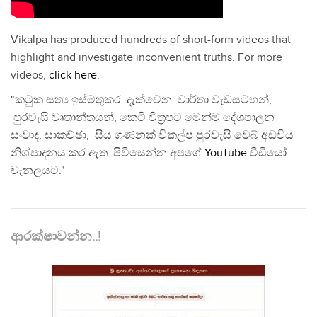
Vikalpa has produced hundreds of short-form videos that
highlight and investigate inconvenient truths. For more
videos,
click here
.
"කටුක සත්‍ය ඉස්මතුකර දැක්වෙන වාර්තා වැඩසටහන්,
පුරවැසි වෘතාන්තයන්, කෙටි චිත්‍රපට මෙන්ම දේශපාලන
සංවාද, සාකච්ඡා, සිය ගණනක් විකල්ප පුරවැසි වෙබ් අඩවිය
නිශ්පාදනය කර ඇත. පිවිසෙන්න අපගේ
YouTube
වීඩියෝ
චැනලයට."
ආරක්ෂාවන්න..!