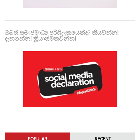
ඔබත් සමාජමාධ්‍ය පරිශීලකයෙක්ද? කියවන්න!
දැනගන්න! ක්‍රියාත්මකවන්න!
POPULAR
RECENT