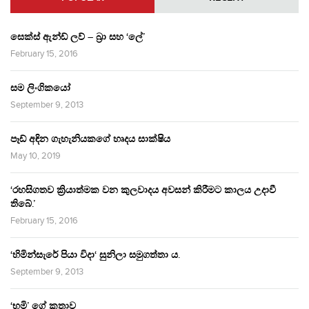
සෙක්ස් ඇන්ඩ් ලව් – බ්‍රා සහ ‘ලේ’
February 15, 2016
සම ලිංගිකයෝ
September 9, 2013
පෑඩ් අඳින ගැහැනියකගේ හෘදය සාක්ෂිය
May 10, 2019
‘රහසිගතව ක්‍රියාත්මක වන කුලවාදය අවසන් කිරීමට කාලය උදාවී
තිබේ.’
February 15, 2016
‘හිමින්සැරේ පියා විදා‘ සුනිලා සමුගත්තා ය.
September 9, 2013
‘භූමි’ ගේ කතාව