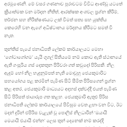
අරමුණෙනි. මේ වසර ගණනාව පුරාවටම විවිධ ආණ්ඩු යටතේ
ක්‍රියාත්මක වන මර්දන නීතිත්, ආරක්ෂක අංශවල ප්‍රශ්න කිරීම්,
තර්ජන සහ නිරීක්ෂණයට ලක් වීමත් සත්‍ය සහ යුක්තිය
කෙරෙහි වන ඇගේ අධිෂ්ටානය මර්දනය කිරීමට සමත් වී
නැත.
තුන්තිස් පැයේ ජනාධිපති ලේකම් කාර්යාලයට මෙහා
‘ගෝටාගෝගම’ යැයි ගූගල් සිතියමේ නම් කොට ඇති ස්ථානයේ
ඇති ගංසූරිය ගස් දෙකතුන පිරිවරා ගත් කවුදෝ පිරිසකි. නිල
ඇඳුම් හෝ නිල හැඳුනුම්පත් නැති මොවුහු ජෙයකුමාරිට
සහයෝගය පළ කරමින් පැමිණ සිටි සීමිත පිරිසගෙන් ප්‍රශ්න
කළ අතර, ජෙයකුමාරි මාධ්‍යයට අදහස් දක්වද්දී එයත් පැමිණ
සිටි පිරිසත් ඡායාරූප ගත කළහ. ජෙයකුමාරි ඇතුළු පිරිස
ජනාධිපති ලේකම් කාර්යාලයේ පිවිසුම වෙත ළඟා වන විට, ඊට
මදන් දුරින් එපිරිස වැළැක් වූ පොලිස් නිලධාරීන් ‘ඔයායි
මෙයායි එයායි එන්න’ ලෙස තුන් දෙනෙක් නම් කරද්දි