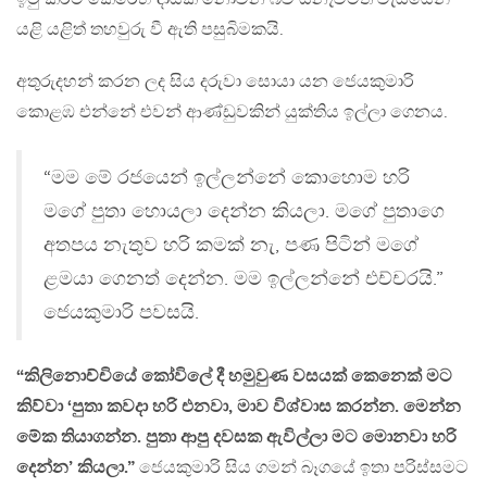
යළි යළිත් තහවුරු වී ඇති පසුබිමකයි.
අතුරුදහන් කරන ලද සිය දරුවා සොයා යන ජෙයකුමාරි
කොළඹ එන්නේ එවන් ආණ්ඩුවකින් යුක්තිය ඉල්ලා ගෙනය.
“මම මේ රජයෙන් ඉල්ලන්නේ කොහොම හරි
මගේ පුතා හොයලා දෙන්න කියලා. මගේ පුතාගෙ
අතපය නැතුව හරි කමක් නැ, පණ පිටින් මගේ
ළමයා ගෙනත් දෙන්න. මම ඉල්ලන්නේ එච්චරයි.”
ජෙයකුමාරි පවසයි.
“කිලිනොච්චියේ කෝවිලේ දී හමුවුණ වසයක් කෙනෙක් මට
කිව්වා ‘පුතා කවදා හරි එනවා, මාව විශ්වාස කරන්න. මෙන්න
මේක තියාගන්න. පුතා ආපු දවසක ඇවිල්ලා මට මොනවා හරි
දෙන්න’ කියලා.”
ජෙයකුමාරි සිය ගමන් බෑගයේ ඉතා පරිස්සමට