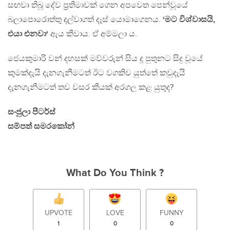
සඟවා තිබූ දේව ප්‍රතිමාවක් ගෙන අපවෙත පෙන්වූයේ
බලාපොරොත්තු දල්වාගත් දෑස් යොමාගෙනය.
‘මට විශ්වාසයි,
එයා එනවා‘
ඇය කීවාය. ඒ අම්මලා ය.
ජෙයකුමාරි වන් දහසක් මව්වරුන් සිය දූ පුතුනට සිදු වූයේ
කුමක්දැයි දැනගැනීමටත් ඊට වගකිව යුත්තේ කවුදැයි
දැනගැනීමටත් තව වසර කීයක් අරගල කළ යුතුද?
සංජුලා පීටර්ස්
සම්පත් සමරකෝන්
What Do You Think ?
UPVOTE
LOVE
FUNNY
1
0
0