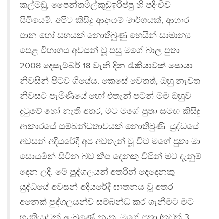
කල්මඩු, පෛන්තමිල්කුඩුඉරිප්පු හි පදිංචිව
සිටියෙමි. අපිට කිසිදු ආදායම් මාර්ගයක්, ආහාර
පාන හෝ සහයක් නොතිබුණු හෙයින් සාමාන්‍ය
පෙළ විභාගය අවසන් වූ පසු මගේ බාල පුතා
2008 දෙසැම්බර් 18 වැනි දින රැකියාවක් සොයා
නිවසින් පිටව ගියේය. කෙසේ වෙතත්, ඔහු නැවත
නිවසට පැමිණියේ හෝ එතැන් පටන් මම ඔහුව
දුටුවේ හෝ නැති අතර, මට මගේ පුතා සමඟ කිසිදු
ආකාරයේ සම්බන්ධතාවයක් නොතිබුණි. යුද්ධයේ
අවසන් අදියරේදී අප අවතැන් වූ විට මගේ පුතා මා
සොයමින් සිටින බව කීප දෙනකු විසින් මට දැනුම්
දෙන ලදී. මේ පුද්ගලයන් අතරින් දෙදෙනකු
යුද්ධයේ අවසන් අදියරේදී ඝාතනය වූ අතර
අනෙක් පුද්ගලයන්ව සම්බන්ධ කර ගැනීමට මට
හැකියාවක් ලැබුණේ නැත. මගේ පුතා (තවත් 3