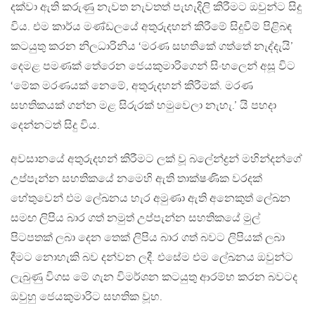
දක්වා ඇති කරුණු නැවත නැවතත් පැහැදිලි කිරීමට ඔවුන්ට සිදු
විය. එම කාර්ය මණ්ඩලයේ අතුරුදහන් කිරීමේ සිදුවීම් පිළිබඳ
කටයුතු කරන නිලධාරිනිය ‘මරණ සහතිකේ ගත්තේ නැද්දැයි’
දෙමළ පමණක් තේරෙන ජෙයකුමාරිගෙන් සිංහලෙන් අසූ විට
‘මේක මරණයක් නෙමේ, අතුරුදහන් කිරීමක්. මරණ
සහතිකයක් ගන්න මළ සිරුරක් හමුවෙලා නැහැ.’ යි පහදා
දෙන්නටත් සිදු විය.
අවසානයේ අතුරුදහන් කිරීමට ලක් වූ බලේන්ද්‍රන් මහින්දන්ගේ
උප්පැන්න සහතිකයේ නමෙහි ඇති තාක්ෂණික වරදක්
හේතුවෙන් එම ලේඛනය හැර අමුණා ඇති අනෙකුත් ලේඛන
සමඟ ලිපිය බාර ගත් නමුත් උප්පැන්න සහතිකයේ මුල්
පිටපතක් ලබා දෙන තෙක් ලිපිය බාර ගත් බවට ලිපියක් ලබා
දීමට නොහැකි බව දන්වන ලදී. එසේම එම ලේඛනය ඔවුන්ට
ලැබුණු විගස මේ ගැන විමර්ශන කටයුතු ආරම්භ කරන බවටද
ඔවුහු ජෙයකුමාරිට සහතික වූහ.