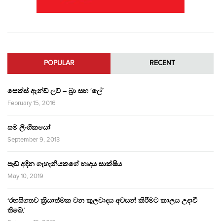
POPULAR
RECENT
සෙක්ස් ඇන්ඩ් ලව් – බ්‍රා සහ ‘ලේ’
February 15, 2016
සම ලිංගිකයෝ
September 9, 2013
පෑඩ් අඳින ගැහැනියකගේ හෘදය සාක්ෂිය
May 10, 2019
‘රහසිගතව ක්‍රියාත්මක වන කුලවාදය අවසන් කිරීමට කාලය උදාවී
තිබේ.’