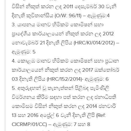
විසින් නිකුත් කරන ලද 2011 දෙසැම්බර් 30 වැනි
දිනැති කුවිතාන්සිය (O/W: 96/11) – ඇමුණුම:4
3. යාපනය මානව හිමිකම් කොමිෂන් සභා
ප්‍රාදේශීය කාර්යාලයෙන් නිකුත් කරන ලද 2012
නොවැම්බර් 21 දිනැති ලිපිය (HRC/KI/014/2012) –
ඇමුණුම: 5
4. කොළඹ මානව හිමිකම් කොමිෂන් සභා ප්‍රධාන
කාර්යාලයෙන් නිකුත් කරන ලද 2017 ඔක්තෝබර්
03 දිනැති ලිපිය (HRC/152/2014)- ඇමුණුම: 6
5. අතුරුදහන් වූ තැනැත්තන් පිළිබඳ පැමිණිලි
විමර්ශනය කිරීම සඳහා පත් කරන ලද ජනාධිපති
කොමිසම විසින් නිකුත් කරන ලද 2014 ජනවාරි
13 සහ 2016 අප්‍රේල් 6 වැනි දිනැති ලිපි (Ref:
CICRMP/01/CC) – ඇමුණුම: 7 සහ 8