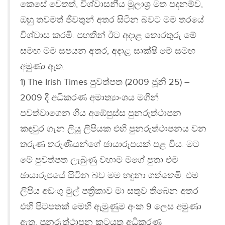
කෙසේ වෙතත්, විශ්වාසනීය මූලාශ්‍ර මත පදනම්ව,
ඔහු තවමත් ජීවතුන් අතර සිටින බවට මම තරයේ
විශ්වාස කරමි. පහතින් ඊට අදාළ තොරතුරු මේ
සමඟ මම සපයන අතර, අදාළ සාක්ෂි මේ සමඟ
අමුණා ඇත.
1) The Irish Times පුවත්පත (2009 ජූනි 25) –
2009 දී අධිකරණ අමාත්‍යාංශය මගින්
පවත්වාගෙන ගිය අඹේපුස්ස පුනරුත්ථාපන
කඳවුර ගැන ලියූ ලිපියක එහි පුනරුත්ථාපනය වන
තරුණ තරුණියන්ගේ ඡායාරූපයක් පළ විය. මට
මේ පුවත්පත ලැබුණු වහාම මගේ පුතා එම
ඡායාරූපයේ සිටින බව මම හඳුනා ගත්තෙමි. එම
ලිපිය අඩංගු මුල් පත්‍රිකාව මා සතුව තිබෙන අතර
එහි පිටපතක් මෙහි ඇමුණුම අංක 9 ලෙස අමුණා
ඇත. පුනරුත්ථාපන කටයුතු අධිකරණ