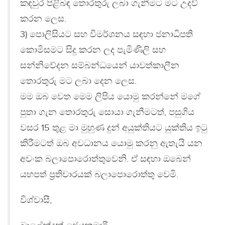
කඳවුර පිළිබඳ තොරතුරු ලබා ගැනීමට මට උදව්
කරන ලෙස.
3) පොලිසියට සහ විමර්ශනය සඳහා ජනාධිපති
කොමිසමට සිදු කරන ලද පැමිණිලි සහ
සන්නිවේදන සම්බන්ධයෙන් යාවත්කාලීන
තොරතුරු මට ලබා දෙන ලෙස.
මම ඔබ වෙත මෙම ලිපිය යොමු කරන්නේ මගේ
පුතා ගැන තොරතුරු සොයා ගැනීමටත්, පසුගිය
වසර 15 තුළ මා මුහුණ දුන් අයුක්තියට යුක්තිය ඉටු
කිරීමටත් ඔබ අවධානය යොමු කරනු ඇතැයි යන
අවංක බලාපොරොත්තුවෙනි. ඒ සඳහා ඔබෙන්
යහපත් ප්‍රතිචාරයක් බලාපොරොත්තු වෙමි.
විශ්වාසී,