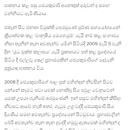
ඝාතනය කළ පසු ජෙයකුමාරි අනෙකුත් දරුවන් ද සමඟ
වන්නියට පැමිණියාය.
එතැන් සිට ජනතා විමුක්ති පෙරමුණේ පූර්ණ සහයෝගයෙන්
ක්‍රියාත්මක කළ ‘මානුෂීය මෙහෙයුම්’ යැයි නම් කළ සංහාරය
නිසා තැනින් තැන අවතැන්ව යමින් සිටියදී 2009 මැයි 5 වැනි
දින ‘යුධ මුක්ත කලාපය’ යැයි ප්‍රකාශයට පත් කළ ප්‍රදේශයේ
සිටිය දී එල්ලවූ ෂෙල් ප්‍රහාරයකින් ජෙයකුමාරිගේ දෙවැනි
පුත්‍රයාද ඝාතනය විය.
2008 දී ජෙයකුමාරිගේ බාල පුත් මහින්දන් නිවසින් පිටව
යන්නේ කෑමට පවා යමක් නොතිබූ සිය පවුල වෙනුවෙන්
යමක් උපයා ගැනීමේ අරමුණෙනි. ඉන් පසුව මහින්දන් කිසිදා
නිවසට ආවේ නැති අතර, ගැටුම උග්‍ර වද්දී ජෙයකුමාරි සිය
දියණිය සමඟ අවතැන්ව ප්‍රදේශයෙන් පිටවූවාය. ප්‍රහාරවලින්
බේරී අවතැන්ව තැන තැන දුවද්දී හමුවූ ඇතමෙක් මහින්දන් ද