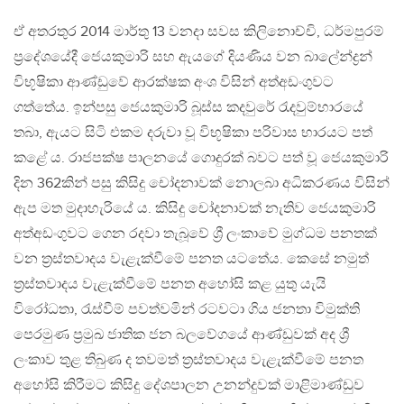
ඒ අතරතුර 2014 මාර්තු 13 වනදා සවස කිලිනොච්චි, ධර්මපුරම්
ප්‍රදේශයේදී ජෙයකුමාරි සහ ඇයගේ දියණිය වන බාලේන්ද්‍රන්
විභූෂිකා ආණ්ඩුවේ ආරක්ෂක අංශ විසින් අත්අඩංගුවට
ගත්තේය. ඉන්පසු ජෙයකුමාරි බූස්ස කදවුරේ රැදවුම්භාරයේ
තබා, ඇයට සිටි එකම දරුවා වූ විභූෂිකා පරිවාස භාරයට පත්
කළේ ය. රාජපක්ෂ පාලනයේ ගොදුරක් බවට පත් වූ ජෙයකුමාරි
දින 362කින් පසු කිසිදු චෝදනාවක් නොලබා අධිකරණය විසින්
ඇප මත මුදාහැරියේ ය. කිසිදු චෝදනාවක් නැතිව ජෙයකුමාරි
අත්අඩංගුවට ගෙන රදවා තැබූවේ ශ්‍රී ලංකාවේ මුග්ධම පනතක්
වන ත්‍රස්තවාදය වැළැක්වීමේ පනත යටතේය. කෙසේ නමුත්
ත්‍රස්තවාදය වැළැක්වීමේ පනත අහෝසි කළ යුතු යැයි
විරෝධතා, රැස්වීම් පවත්වමින් රටවටා ගිය ජනතා විමුක්ති
පෙරමුණ ප්‍රමුඛ ජාතික ජන බලවේගයේ ආණ්ඩුවක් අද ශ්‍රී
ලංකාව තුළ තිබුණ ද තවමත් ත්‍රස්තවාදය වැළැක්වීමේ පනත
අහෝසි කිරීමට කිසිදු දේශපාලන උනන්දුවක් මාළිමාණ්ඩුව