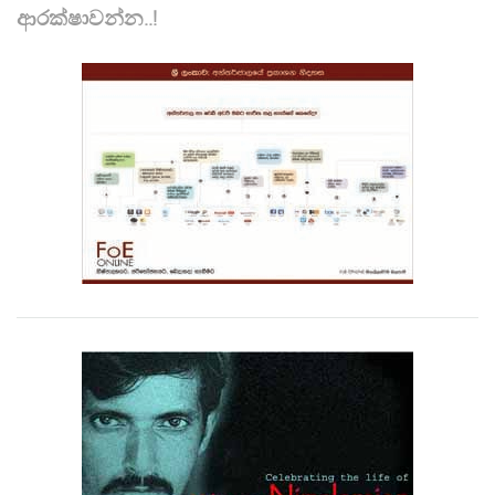
ආරක්ෂාවන්න..!