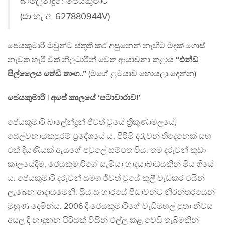
බාලේන්ද්‍රන් ජෙයකුමාරි
(ජා.හැ.අ. 627880944V)
ජෙයකුමාරි ඔවුන්ට ස්තූති කර අසුනෙන් නැඟිට මදක් ගොස්
නැවත හැරී විත් නිලධාරීන් වෙත ආයාචනා කළාය
“එන්ඩ
පිල්ලෛය තේඩි තාංග..”
(මගේ ළමයාව හොයලා දෙන්න)
ජෙයකුමාරි | අපේ කාලයේ ‘පටාචාරාව!’
ජෙයකුමාරි බාලේන්ද්‍රන් ජීවත් වූයේ ත්‍රිකුණාමලයේ,
සෙල්වනායකපුරම් ප්‍රදේශයේ ය. පිරිමි දරුවන් තිදෙනෙක් සහ
එක් දියණියක් ඇයගේ පවුලේ සම්පත විය. තම දරුවන් කුඩා
කාලයේදීම, ජෙයකුමාරිගේ සැමියා හෘදයාබාධයකින් මිය ගියේ
ය. ජෙයකුමාරි දරුවන් සමග ජීවත් වූයේ කුලී වැඩකර එයින්
ලැබෙන ආදායමෙනි. සිය සංහාරයේ පීඩාවන්ට නිරන්තරයෙන්
මුහුණ දෙමින්ය. 2006 දී ජෙයකුමාරිගේ වැඩිමහල් පුතා නිවස
අසල දී නාඳුනන පිරිසක් විසින් එල්ල කළ වෙඩි තැබීමකින්