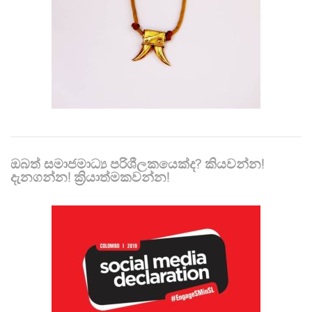
ඔබත් සමාජමාධ්‍ය පරිශීලකයෙක්ද? කියවන්න!
දැනගන්න! ක්‍රියාත්මකවන්න!