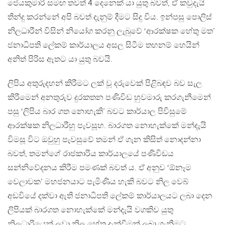
ජෙයකුමාරි සමඟ තවත් 4 දෙනෙක් යා යුතු බවත්, ඒ කවුදැයි
තීන්දු කරන්නේ අපි බවත් දැනුම් දීමට සිදු විය. ඉන්පසු පොලිස්
නිලධාරීන් විසින් නියෝග කරනු ලැබුවේ ‘ආරක්ෂක හේතු මත’
ජනාධිපති ලේකම් කාර්යාලය අසල සිටීම තහනම් හෙයින්
අනිත් පිරිස ඈතට යා යුතු බවයි.
ලිපිය අතුරුදහන් කිරීමට ලක් වූ දරුවෙක් පිළිබඳව බව සැල
කිරීමෙන් අනතුරුව දුරකතන පණිවිඩ හුවමාරු කරගැනීමෙන්
පසු ‘ලිපිය බාර ගත නොහැකි’ බවට කාර්යාල පිවිසුමේ
ආරක්ෂක නිලධාරීහු පැවසූහ. බාරගත නොහැක්කේ මන්දැයි
විමසූ විට ඔවුහු පැවසුවේ තමන් ඒ ගැන කිසිත් නොදන්නා
බවත්, තමන්ගේ රාජකාරිය කාර්යාලයේ පණිවිඩය
සන්නිවේදනය කිරීම පමණක් බවත් ය. ඒ අනුව ‘ඕනෑම
වෙලාවක’ මහජනයාට පැමිණිය හැකි බවට නිල වෙබ්
අඩවියේ දක්වා ඇති ජනාධිපති ලේකම් කාර්යාලයට ලබා දෙන
ලිපියක් බාරගත නොහැක්කේ මන්දැයි වගකිව යුතු
නිලධාරියෙක් ලවා නිල හේතු දැක්වීමක් ලබා ගැනීමට