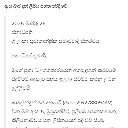
ඇය බාර දුන් ලිපිය පහත පරිදි වේ.
2025 මාර්තු 26
ජනාධිපති,
ශ්‍රී ලංකා ප්‍රජාතාන්ත්‍රික සමාජවාදී ජනරජය.
ජනාධිපතිතුමණි,
මගේ පුතා බලහත්කාරයෙන් අතුරුදහන් කරවීමේ
සිදුවීමට අදාළව සහය ඉල්ලා සිටීමට කරනු ලබන
ඉල්ලීමයි
බාලේන්ද්‍රන් ජෙයකුමාරි (ජා.හැ.අ.627880944V)
වන මම අංක 5, මුසුරන්පිටි, පුලියම්පොක්කනෛ,
කිලිනොච්චිය යන ලිපිනයෙහි පදිංචිව සිටිමි.