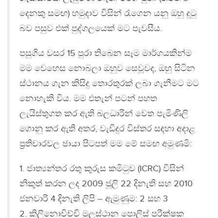
දෙනකු සමඟ) හමුදාව විසින් රැගෙන යනු ඔහු දුටු
බව පසුව එක් පුද්ගලයෙක් මට පැවසීය.
පසුගිය වසර 15 පුරා තිබෙන සෑම මාර්ගයකින්ම
මම වෙහෙස නොබලා ඔහුව සෙවූවද, ඔහු සිටින
ස්ථානය ගැන කිසිදු තොරතුරක් ලබා ගැනීමට මට
නොහැකි විය. මම එතැන් පටන් පහත
ලැයිස්තුගත කර ඇති බලධාරීන් වෙත පැමිණිලි
ගොනු කර ඇති අතර, වැඩිදුර විස්තර සඳහා අදාළ
ප්‍රතිචාරවල ඡායා පිටපත් මම මේ සමඟ අමුණමි:
1. ජාත්‍යන්තර රතු කුරුස කමිටුව (ICRC) විසින්
නිකුත් කරන ලද 2009 ජූලි 22 දිනැති සහ 2010
ජනවාරි 4 දිනැති ලිපි – ඇමුණුම: 2 සහ 3
2. කිලිනොචිච්චි මූලස්ථාන පොලිස් පරීක්ෂක