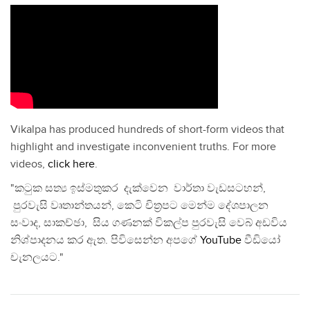
Vikalpa has produced hundreds of short-form videos that
highlight and investigate inconvenient truths. For more
videos,
click here
.
"කටුක සත්‍ය ඉස්මතුකර දැක්වෙන වාර්තා වැඩසටහන්,
පුරවැසි වෘතාන්තයන්, කෙටි චිත්‍රපට මෙන්ම දේශපාලන
සංවාද, සාකච්ඡා, සිය ගණනක් විකල්ප පුරවැසි වෙබ් අඩවිය
නිශ්පාදනය කර ඇත. පිවිසෙන්න අපගේ
YouTube
වීඩියෝ
චැනලයට."