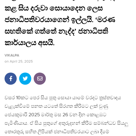
කළ සිය දරුවා සොයාදෙන ලෙස
ජනාධිපතිවරයාගෙන් ඉල්ලයි. ‘මරණ
සහතිකේ ගත්තේ නැද්ද’ ජනාධිපති
කාර්යාලය අසයි.
VIKALPA
on
April 25, 2025
වසර 10කට පෙර සිය පුතු සොයා යාමේ වරදට ත්‍රස්තවාදය
වැළැක්වීමේ පනත යටතේ සිරගත කිරීමට ලක් වුණු
ජෙයකුමාරි 2025 මාර්තු මස 26 වන දින කොළඹට
පැමිණියාය. ඒ සිය පුතුගේ අතුරුදහන් කිරීම සම්බන්ධව සියලු
තොරතුරු සහිත ලිපියක් ජනාධිපතිවරයාට ලබා දීමේ