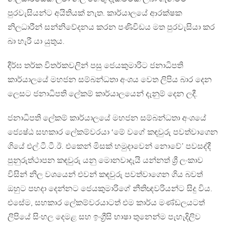
පුරවැසියන්ට අයිතියක් නැත. කාර්යාලයේ ආරක්ෂක
නිලධාරීන් සන්නිවේදනය කරන පණිවිඩය මත පුරවැසියා කර
බා හැරී යා යුතුය.
දීර්ඝ තර්ක විතර්කවලින් පසු ජෙයකුමාරිට ජනාධිපති
කාර්යාලයේ මහජන සම්බන්ධතා අංශය වෙත ලිපිය බාර දෙන
ලෙසට ජනාධිපති ලේකම් කාර්යාලයෙන් දැනුම් දෙන ලදී.
ජනාධිපති ලේකම් කාර්යාලයේ මහජන සම්බන්ධතා අංශයේ
ජ්‍යෙෂ්ඨ සහකාර ලේකම්වරයා ‘මේ වගේ කඳවුරු පවත්වාගෙන
ගියේ එල්.ටී.ටී.ඊ. එකෙන් මිසක් හමුදාවෙන් නොවේ’ පවසද්දී
පුනුරුත්ථාපන කඳවුරු යනු මොනවාදැයි යන්නත් ශ්‍රී ලංකාව
විසින් නිල වශයෙන් එවන් කඳවුරු පවත්වාගෙන ගිය බවත්
ඔහුට පහදා දෙන්නට ජෙයකුමාරිගේ නීතිඥවරියන්ට සිදු විය.
එසේම, සහකාර ලේකම්වරයාටත් එම කාර්ය මණ්ඩලයටත්
ලිපියේ සිංහල දෙමළ සහ ඉංග්‍රීසි භාෂා තුනෙන්ම පැහැදිලිව