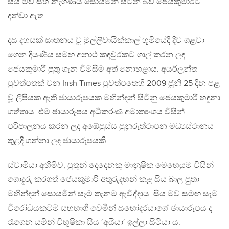
සිය මව සහ නැගණිය සොයමින් සිටින බව ජෙයකුමාරිට
දන්වා ඇත.
දස දහසක් ඝාතනය වූ මුල්ලිවායික්කාල් භූමියේදී දිව ගළවා
ගෙන දියණිය සමඟ අනාථ කඳවුරකට ගාල් කරන ලද
ජෙයකුමාරි පුතු ගැන විමසීම අත් නොහළාය. අයර්ලන්ත
පුවත්පතක් වන Irish Times පුවත්පතෙහි 2009 ජූනි 25 දින පළ
වූ ලිපියක ඇති ඡායාරූපයක මහින්දන් සිටිනු ජෙයකුමාරි හඳුනා
ගත්තාය. එම ඡායාරූපය අධිකරණ අමාත්‍යංශය විසින්
පරිපාලනය කරන ලද අඹේපුස්ස පුනුරුත්ථාපන මධ්‍යස්ථානය
තුළදී ගන්නා ලද ඡායාරූපයකි.
ස්වාමියා අහිමිව, පුතුන් දෙදෙනකු මානුෂික මෙහෙයුම විසින්
ගොදුරු කරගත් ජෙයකුමාරි අතුරුදහන් කළ සිය බාල පුතා
මහින්දන් සොයමින් සෑම තැනම ඇවිද්දාය. සිය මව සමඟ සෑම
විරෝධයකටම සහභාගී වෙමින් සහෝදරයාගේ ඡායාරූපය ද
රැගෙන යමින් විභූෂිකා සිය ‘අයියා‘ ඉල්ලා සිටියා ය.