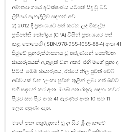
අමාත්‍යාංශයේ අධීක්ෂණය යටතේ සිදු වූ බව
ලිපියේ පැහැදිලිව සඳහන් වේ.
2) 2012 දී ප්‍රකාශයට පත් කරන ලද විකල්ප
ප්‍රතිපත්ති කේන්ද්‍රය (CPA) විසින් ප්‍රකාශයට පත්
කළ පොතෙහි (ISBN:978-955-1655-88-4) අංක 41
පිටුවේ පුනරුත්ථාපනය වූ තරුණයන් පෙන්වන
ඡායාරූපයක් ඇතුළත් වන අතර, එහි මගේ පුතා ද
සිටියි. මෙම ඡායාරූපය, රජයේ නිල පුවත් වෙබ්
අඩවියක් වන ‘ලංකා පුවත්’ තුළින් ලබා ගත් බවට
එහි සඳහන් කර ඇත. ඔබේ තොරතුරු සඳහා කවර
පිටුව සහ පිටු අංක 41 ඇමුණුම් අංක 10 සහ 11
ලෙස අමුණා ඇත.
මගේ පුතා අතුරුදහන් වූ දා සිට ශ්‍රී ලංකාවේ