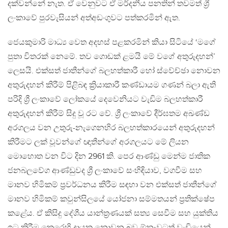
දක්වන්නේ නැත. ඒ වෙනුවට ඒ මර්දනීය පනතින් තවමත් ශ්‍රී
ලංකාවේ පුරවැසියන් අත්අඩංගුවට පත්කරමින් ඇත.
ජෙයකුමාරි මාධ්‍ය වෙත අදහස් පළකරමින් කියා සිටියේ ‘මගේ
පුතා විතරක් නෙමේ. තව ගොඩක් ළමයි මේ වගේ අතුරුදහන්’
ලෙසයි. එක්සත් ජාතීන්ගේ බලහත්කාරී හෝ ස්වේච්ඡා නොවන
අතුරුදහන් කිරීම් පිළිබඳ ක්‍රියාකාරී කණ්ඩායම ගණන් බලා ඇති
පරිදි ශ්‍රී ලංකාවේ ලෝකයේ දෙවෙනියට වැඩිම බලහත්කාරී
අතුරුදහන් කිරීම් සිදු වූ රට වේ. ශ්‍රී ලංකාවේ දීර්ඝතම අඛණ්ඩ
අරගලය වන උතුරු-නැගෙනහිර බලහත්කාරයෙන් අතුරුදහන්
කිරීමට ලක් වූවන්ගේ ඥාතීන්ගේ අරගලයට මේ ලියන
මොහොත වන විට දින 2961 කි. පෙර ආණ්ඩු මෙන්ම ජාතික
ජනබලවේග ආණ්ඩුවද ශ්‍රී ලංකාවේ සංහිඳියාව, වගවීම සහ
මානව හිමිකම් ප්‍රවර්ධනය කිරීම සඳහා වන එක්සත් ජාතීන්ගේ
මානව හිමිකම් කවුන්සිලයේ යෝජනා සම්මතයන් ප්‍රතික්ෂේප
කළේය. ඒ කිසිදු දේශීය යාන්ත්‍රණයක් සත්‍ය සෙවීම සහ යුක්තිය
ඉටු කිරීම කෙරෙහි දායක නොවන බව ඕනෑවටත් වැඩියෙන්