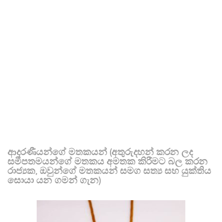
ආදරණීයන්ගේ මතකයන් (අතුරුදහන් කරන ලද
සමීපතමයන්ගේ මතකය අමතක කිරීමට බල කරන
රාජ්‍යක, ඔවුන්ගේ මතකයන් සමග සත්‍ය සහ යුක්තිය
සොයා යන ගමන් ගැන)