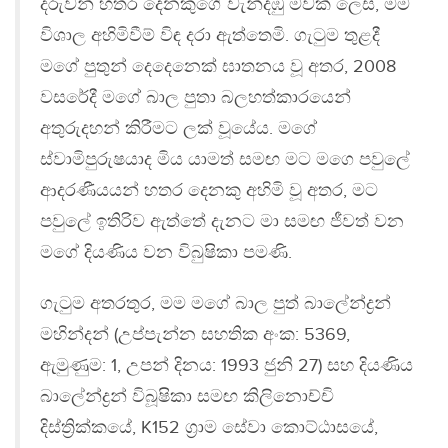
දරුවන් හතර දෙනකුගේ වැන්දඹු මවක් ලෙස, මම
විශාල අහිමිවීම් විඳ දරා ඇත්තෙමි. ගැටුම තුළදී
මගේ පුතුන් දෙදෙනෙක් ඝාතනය වූ අතර, 2008
වසරේදී මගේ බාල පුතා බලහත්කාරයෙන්
අතුරුදහන් කිරීමට ලක් වූයේය. මගේ
ස්වාමිපුරුෂයාද මිය යාමත් සමඟ මට මගෙ පවුලේ
ආදරණීයයන් හතර දෙනකු අහිමි වූ අතර, මට
පවුලේ ඉතිරිව ඇත්තේ දැනට මා සමඟ ජීවත් වන
මගේ දියණිය වන විබුෂිකා පමණි.
ගැටුම අතරතුර, මම මගේ බාල පුත් බාලේන්ද්‍රන්
මහින්දන් (උප්පැන්න සහතික අංක: 5369,
ඇමුණුම: 1, උපන් දිනය: 1993 ජුනි 27) සහ දියණිය
බාලේන්ද්‍රන් විබූෂිකා සමඟ කිලිනොච්චි
දිස්ත්‍රික්කයේ, K152 ග්‍රාම සේවා කොට්ඨාසයේ,