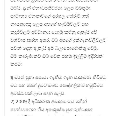
ජනාධිපති ධූරයට පත් 5 වැනි ජනාධිපතිවරයා
ඔබයි. දැන් ජනාධිපතිවරයා ලෙස ඔබතුමා,
සාමාන්‍ය ජනතාවගේ අරගල තේරුම් ගත්
නායකයකු ලෙස අපගේ හැඬීම්වලට සහ
කඳුළුවලට අවධානය යොමු කරනු ඇතැයි අපි
විශ්වාස කරන අතර, ඔබ අපගේ දුක්ගැනවිලිවලට
සවන් දෙනු ඇතැයි අපි බලාපොරොත්තු වෙමු.
මම කාරුණිකව ඔබ වෙත පහත ඉල්ලීම් ඉදිරිපත්
කරමි;
1) මගේ පුතා සොයා ගැනීම ගැන සාකච්ඡා කිරීමට
මට සහ මගේ දුවට ඔබව පෞද්ගලිකව හමුවීමට
අවස්ථාවක් ලබා දෙන ලෙස.
2) 2009 දී අධිකරණ අමාත්‍යාංශය මගින්
පවත්වාගෙන ගිය අඹේපුස්ස පුනරුත්ථාපන