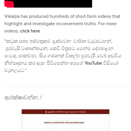
Vikalpa has produced hundreds of short-form videos that
highlight and investigate inconvenient truths. For more
videos,
click here
.
"කටුක සත්‍ය ඉස්මතුකර දැක්වෙන වාර්තා වැඩසටහන්,
පුරවැසි වෘතාන්තයන්, කෙටි චිත්‍රපට මෙන්ම දේශපාලන
සංවාද, සාකච්ඡා, සිය ගණනක් විකල්ප පුරවැසි වෙබ් අඩවිය
නිශ්පාදනය කර ඇත. පිවිසෙන්න අපගේ
YouTube
වීඩියෝ
චැනලයට."
ආරක්ෂාවන්න..!