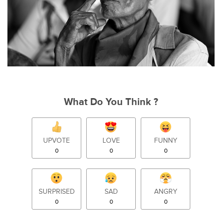
What Do You Think ?
UPVOTE
LOVE
FUNNY
0
0
0
SURPRISED
SAD
ANGRY
0
0
0