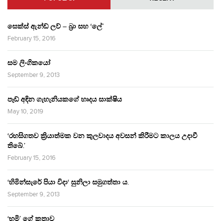
සෙක්ස් ඇන්ඩ් ලව් – බ්‍රා සහ ‘ලේ’
February 15, 2016
සම ලිංගිකයෝ
September 9, 2013
පෑඩ් අඳින ගැහැනියකගේ හෘදය සාක්ෂිය
May 10, 2019
‘රහසිගතව ක්‍රියාත්මක වන කුලවාදය අවසන් කිරීමට කාලය උදාවී
තිබේ.’
February 15, 2016
‘හිමින්සැරේ පියා විදා‘ සුනිලා සමුගත්තා ය.
September 9, 2013
‘භූමි’ ගේ කතාව