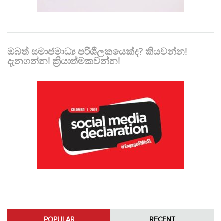
ඔබත් සමාජමාධ්‍ය පරිශීලකයෙක්ද? කියවන්න!
දැනගන්න! ක්‍රියාත්මකවන්න!
POPULAR
RECENT