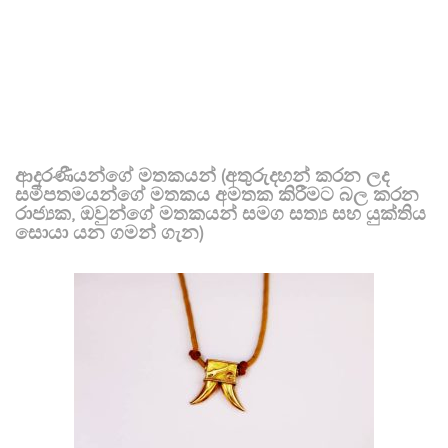
ආදරණීයන්ගේ මතකයන් (අතුරුදහන් කරන ලද
සමීපතමයන්ගේ මතකය අමතක කිරීමට බල කරන
රාජ්‍යක, ඔවුන්ගේ මතකයන් සමග සත්‍ය සහ යුක්තිය
සොයා යන ගමන් ගැන)