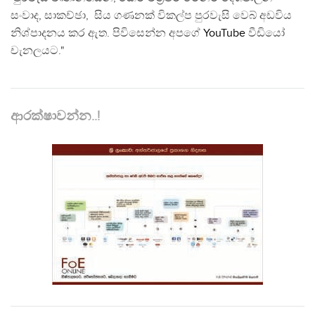
සංවාද, සාකච්ඡා, සිය ගණනක් විකල්ප පුරවැසි වෙබ් අඩවිය
නිශ්පාදනය කර ඇත. පිවිසෙන්න අපගේ
YouTube
වීඩියෝ
චැනලයට."
ආරක්ෂාවන්න..!