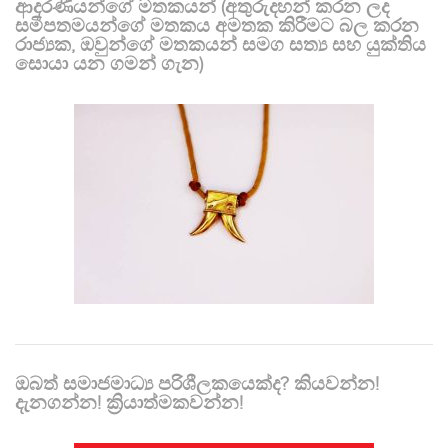
ආදරණීයන්ගේ මතකයන් (අතුරුදහන් කරන ලද
සමීපතමයන්ගේ මතකය අමතක කිරීමට බල කරන
රාජ්‍යක, ඔවුන්ගේ මතකයන් සමග සත්‍ය සහ යුක්තිය
සොයා යන ගමන් ගැන)
ඔබත් සමාජමාධ්‍ය පරිශීලකයෙක්ද? කියවන්න!
දැනගන්න! ක්‍රියාත්මකවන්න!