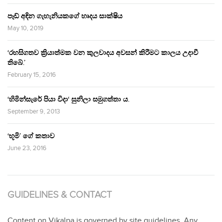
පෑඩ් අඳින ගැහැනියකගේ හෘදය සාක්ෂිය
May 10, 2019
‘රහසිගතව ක්‍රියාත්මක වන කුලවාදය අවසන් කිරීමට කාලය උදාවී
තිබේ.’
February 15, 2016
‘හිමින්සැරේ පියා විදා‘ සුනිලා සමුගත්තා ය.
September 9, 2013
‘භූමි’ ගේ කතාව
June 23, 2016
GUIDELINES & CONTACT
Content on Vikalpa is governed by site guidelines. Any