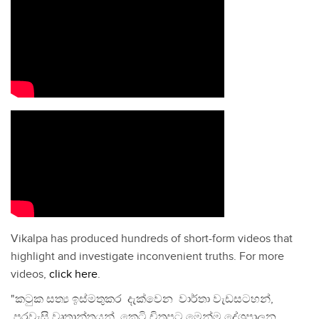
Vikalpa has produced hundreds of short-form videos that
highlight and investigate inconvenient truths. For more
videos,
click here
.
"කටුක සත්‍ය ඉස්මතුකර දැක්වෙන වාර්තා වැඩසටහන්,
පුරවැසි වෘතාන්තයන්, කෙටි චිත්‍රපට මෙන්ම දේශපාලන