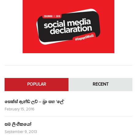
POPULAR
RECENT
සෙක්ස් ඇන්ඩ් ලව් – බ්‍රා සහ ‘ලේ’
February 15, 2016
සම ලිංගිකයෝ
September 9, 2013