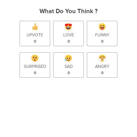
What Do You Think ?
UPVOTE
LOVE
FUNNY
0
0
0
SURPRISED
SAD
ANGRY
0
0
0