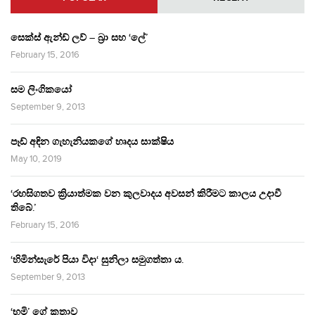
සෙක්ස් ඇන්ඩ් ලව් – බ්‍රා සහ ‘ලේ’
February 15, 2016
සම ලිංගිකයෝ
September 9, 2013
පෑඩ් අඳින ගැහැනියකගේ හෘදය සාක්ෂිය
May 10, 2019
‘රහසිගතව ක්‍රියාත්මක වන කුලවාදය අවසන් කිරීමට කාලය උදාවී
තිබේ.’
February 15, 2016
‘හිමින්සැරේ පියා විදා‘ සුනිලා සමුගත්තා ය.
September 9, 2013
‘භූමි’ ගේ කතාව