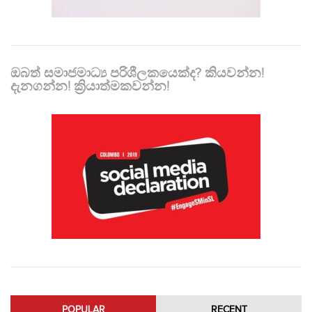
ඔබත් සමාජමාධ්‍ය පරිශීලකයෙක්ද? කියවන්න!
දැනගන්න! ක්‍රියාත්මකවන්න!
POPULAR
RECENT