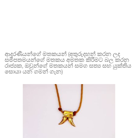
ආදරණීයන්ගේ මතකයන් (අතුරුදහන් කරන ලද
සමීපතමයන්ගේ මතකය අමතක කිරීමට බල කරන
රාජ්‍යක, ඔවුන්ගේ මතකයන් සමග සත්‍ය සහ යුක්තිය
සොයා යන ගමන් ගැන)