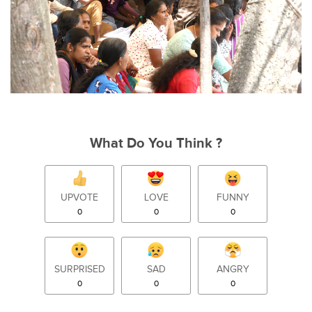
What Do You Think ?
UPVOTE
LOVE
FUNNY
0
0
0
SURPRISED
SAD
ANGRY
0
0
0