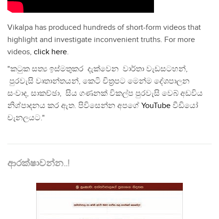
Vikalpa has produced hundreds of short-form videos that
highlight and investigate inconvenient truths. For more
videos,
click here
.
"කටුක සත්‍ය ඉස්මතුකර දැක්වෙන වාර්තා වැඩසටහන්,
පුරවැසි වෘතාන්තයන්, කෙටි චිත්‍රපට මෙන්ම දේශපාලන
සංවාද, සාකච්ඡා, සිය ගණනක් විකල්ප පුරවැසි වෙබ් අඩවිය
නිශ්පාදනය කර ඇත. පිවිසෙන්න අපගේ
YouTube
වීඩියෝ
චැනලයට."
ආරක්ෂාවන්න..!