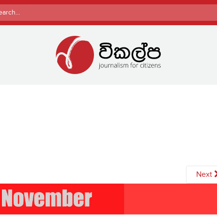
rch
Next