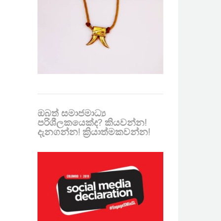
ඔබත් සමාජමාධ්‍ය
පරිශීලකයෙක්ද? කියවන්න!
දැනගන්න! ක්‍රියාත්මකවන්න!