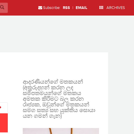
Subscribe:
RSS
|
EMAIL
ARCHIVES
ආදරණීයන්ගේ මතකයන්
(අතුරුදහන් කරන ලද
සමීපතමයන්ගේ මතකය
අමතක කිරීමට බල කරන
රාජ්‍යක, ඔවුන්ගේ මතකයන්
සමග සත්‍ය සහ යුක්තිය සොයා
යන ගමන් ගැන)