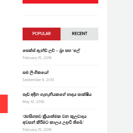
POPULAR
RECENT
සෙක්ස් ඇන්ඩ් ලව් – බ්‍රා සහ ‘ලේ’
February 15, 2016
සම ලිංගිකයෝ
September 9, 2013
පෑඩ් අඳින ගැහැනියකගේ හෘදය සාක්ෂිය
May 10, 2019
‘රහසිගතව ක්‍රියාත්මක වන කුලවාදය
අවසන් කිරීමට කාලය උදාවී තිබේ.’
February 15, 2016