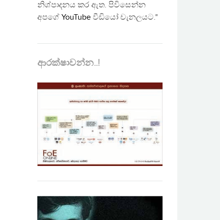
නිශ්පාදනය කර ඇත. පිවිසෙන්න
අපගේ
YouTube
වීඩියෝ චැනලයට."
ආරක්ෂාවන්න..!