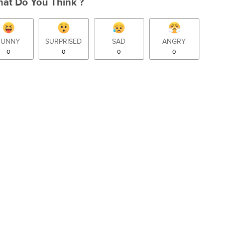
at Do You Think ?
FUNNY
SURPRISED
SAD
ANGRY
0
0
0
0