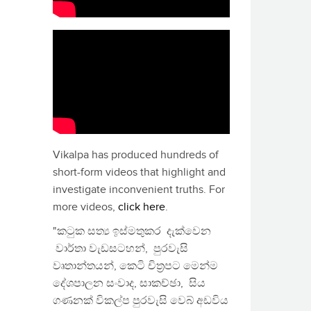
Vikalpa has produced hundreds of
short-form videos that highlight and
investigate inconvenient truths. For
more videos,
click here
.
"කටුක සත්‍ය ඉස්මතුකර දැක්වෙන
වාර්තා වැඩසටහන්, පුරවැසි
වෘතාන්තයන්, කෙටි චිත්‍රපට මෙන්ම
දේශපාලන සංවාද, සාකච්ඡා, සිය
ගණනක් විකල්ප පුරවැසි වෙබ් අඩවිය