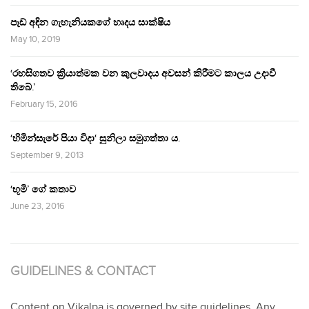
පෑඩ් අඳින ගැහැනියකගේ හෘදය සාක්ෂිය
May 10, 2019
‘රහසිගතව ක්‍රියාත්මක වන කුලවාදය අවසන් කිරීමට කාලය උදාවී
තිබේ.’
February 15, 2016
‘හිමින්සැරේ පියා විදා‘ සුනිලා සමුගත්තා ය.
September 9, 2013
‘භූමි’ ගේ කතාව
June 23, 2016
GUIDELINES & CONTACT
Content on Vikalpa is governed by site guidelines. Any