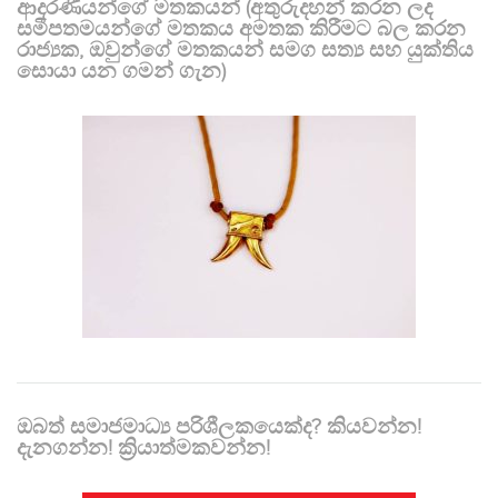
ආදරණීයන්ගේ මතකයන් (අතුරුදහන් කරන ලද
සමීපතමයන්ගේ මතකය අමතක කිරීමට බල කරන
රාජ්‍යක, ඔවුන්ගේ මතකයන් සමග සත්‍ය සහ යුක්තිය
සොයා යන ගමන් ගැන)
ඔබත් සමාජමාධ්‍ය පරිශීලකයෙක්ද? කියවන්න!
දැනගන්න! ක්‍රියාත්මකවන්න!