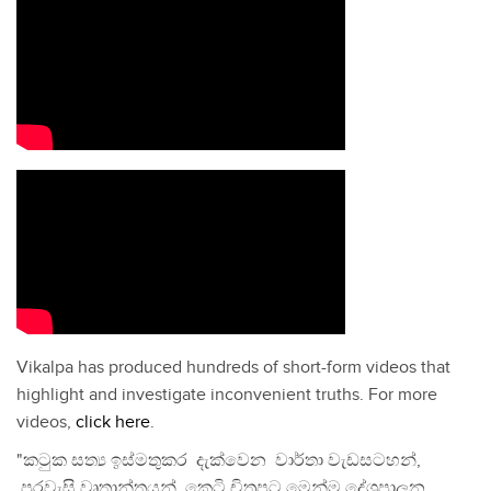
Vikalpa has produced hundreds of short-form videos that
highlight and investigate inconvenient truths. For more
videos,
click here
.
"කටුක සත්‍ය ඉස්මතුකර දැක්වෙන වාර්තා වැඩසටහන්,
පුරවැසි වෘතාන්තයන්, කෙටි චිත්‍රපට මෙන්ම දේශපාලන