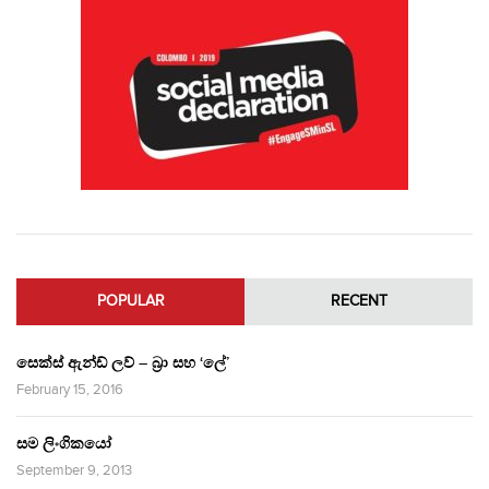
POPULAR
RECENT
සෙක්ස් ඇන්ඩ් ලව් – බ්‍රා සහ ‘ලේ’
February 15, 2016
සම ලිංගිකයෝ
September 9, 2013