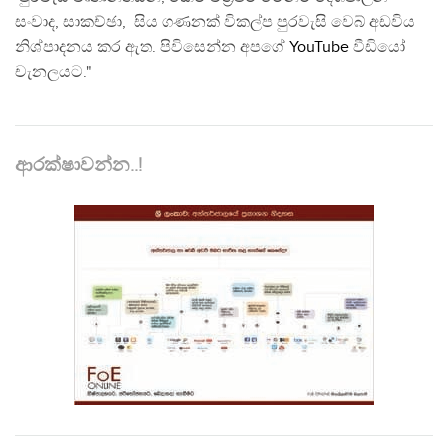
සංවාද, සාකච්ඡා, සිය ගණනක් විකල්ප පුරවැසි වෙබ් අඩවිය
නිශ්පාදනය කර ඇත. පිවිසෙන්න අපගේ
YouTube
වීඩියෝ
චැනලයට."
ආරක්ෂාවන්න..!