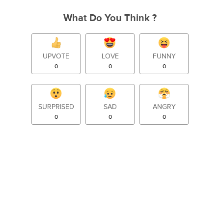
What Do You Think ?
UPVOTE
LOVE
FUNNY
0
0
0
SURPRISED
SAD
ANGRY
0
0
0