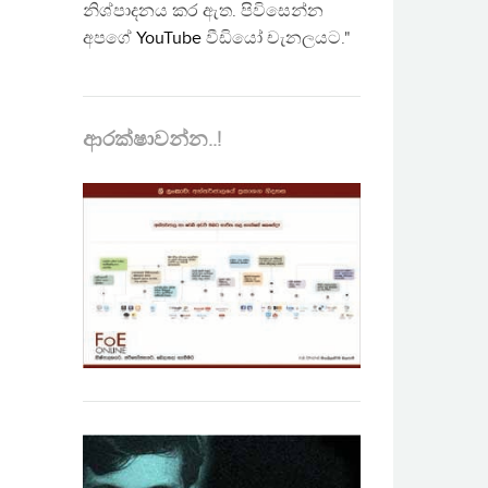
නිශ්පාදනය කර ඇත. පිවිසෙන්න
අපගේ
YouTube
වීඩියෝ චැනලයට."
ආරක්ෂාවන්න..!