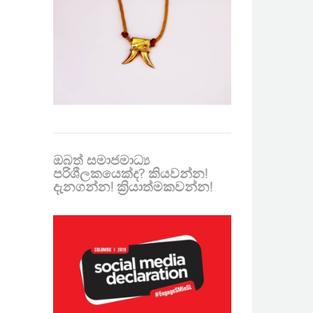
ඔබත් සමාජමාධ්‍ය
පරිශීලකයෙක්ද? කියවන්න!
දැනගන්න! ක්‍රියාත්මකවන්න!