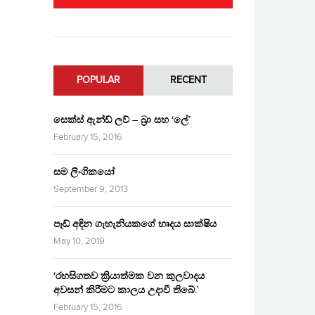
POPULAR
RECENT
සෙක්ස් ඇන්ඩ් ලව් – බ්‍රා සහ ‘ලේ’
February 15, 2016
සම ලිංගිකයෝ
September 9, 2013
පෑඩ් අඳින ගැහැනියකගේ හෘදය සාක්ෂිය
May 10, 2019
‘රහසිගතව ක්‍රියාත්මක වන කුලවාදය
අවසන් කිරීමට කාලය උදාවී තිබේ.’
February 15, 2016