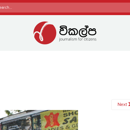
rch
Next