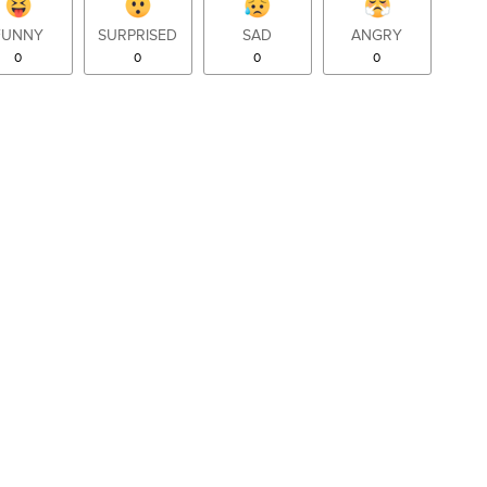
FUNNY
SURPRISED
SAD
ANGRY
0
0
0
0