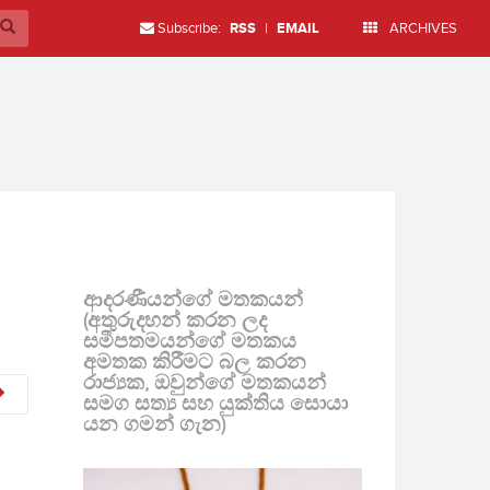
Subscribe:
RSS
|
EMAIL
ARCHIVES
ආදරණීයන්ගේ මතකයන්
(අතුරුදහන් කරන ලද
සමීපතමයන්ගේ මතකය
අමතක කිරීමට බල කරන
රාජ්‍යක, ඔවුන්ගේ මතකයන්
සමග සත්‍ය සහ යුක්තිය සොයා
යන ගමන් ගැන)