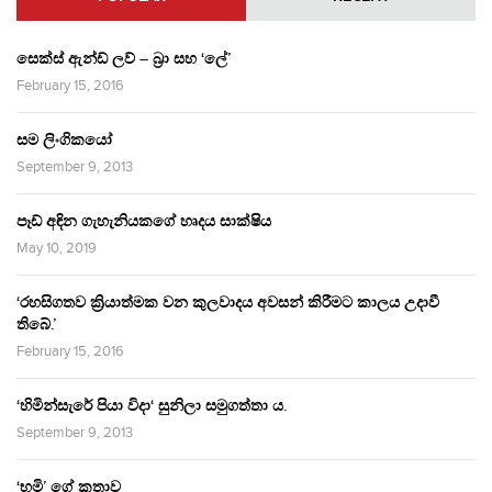
සෙක්ස් ඇන්ඩ් ලව් – බ්‍රා සහ ‘ලේ’
February 15, 2016
සම ලිංගිකයෝ
September 9, 2013
පෑඩ් අඳින ගැහැනියකගේ හෘදය සාක්ෂිය
May 10, 2019
‘රහසිගතව ක්‍රියාත්මක වන කුලවාදය අවසන් කිරීමට කාලය උදාවී
තිබේ.’
February 15, 2016
‘හිමින්සැරේ පියා විදා‘ සුනිලා සමුගත්තා ය.
September 9, 2013
‘භූමි’ ගේ කතාව