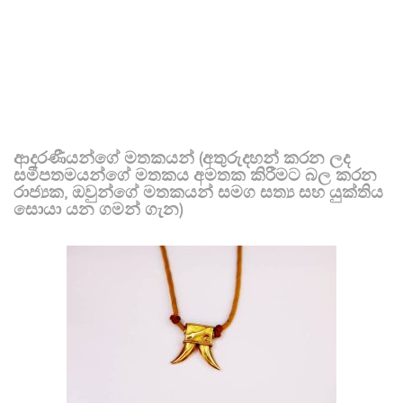
ආදරණීයන්ගේ මතකයන් (අතුරුදහන් කරන ලද
සමීපතමයන්ගේ මතකය අමතක කිරීමට බල කරන
රාජ්‍යක, ඔවුන්ගේ මතකයන් සමග සත්‍ය සහ යුක්තිය
සොයා යන ගමන් ගැන)