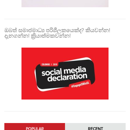
ඔබත් සමාජමාධ්‍ය පරිශීලකයෙක්ද? කියවන්න!
දැනගන්න! ක්‍රියාත්මකවන්න!
POPULAR
RECENT