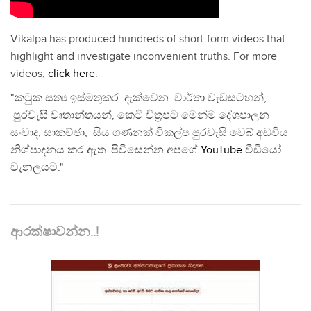
Vikalpa has produced hundreds of short-form videos that
highlight and investigate inconvenient truths. For more
videos,
click here
.
"කටුක සත්‍ය ඉස්මතුකර දැක්වෙන වාර්තා වැඩසටහන්,
පුරවැසි වෘතාන්තයන්, කෙටි චිත්‍රපට මෙන්ම දේශපාලන
සංවාද, සාකච්ඡා, සිය ගණනක් විකල්ප පුරවැසි වෙබ් අඩවිය
නිශ්පාදනය කර ඇත. පිවිසෙන්න අපගේ
YouTube
වීඩියෝ
චැනලයට."
ආරක්ෂාවන්න..!