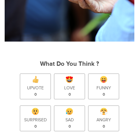
What Do You Think ?
UPVOTE
LOVE
FUNNY
0
0
0
SURPRISED
SAD
ANGRY
0
0
0