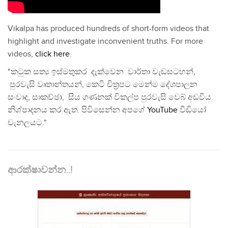
Vikalpa has produced hundreds of short-form videos that
highlight and investigate inconvenient truths. For more
videos,
click here
.
"කටුක සත්‍ය ඉස්මතුකර දැක්වෙන වාර්තා වැඩසටහන්,
පුරවැසි වෘතාන්තයන්, කෙටි චිත්‍රපට මෙන්ම දේශපාලන
සංවාද, සාකච්ඡා, සිය ගණනක් විකල්ප පුරවැසි වෙබ් අඩවිය
නිශ්පාදනය කර ඇත. පිවිසෙන්න අපගේ
YouTube
වීඩියෝ
චැනලයට."
ආරක්ෂාවන්න..!