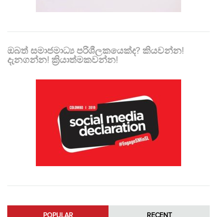
ඔබත් සමාජමාධ්‍ය පරිශීලකයෙක්ද? කියවන්න!
දැනගන්න! ක්‍රියාත්මකවන්න!
POPULAR
RECENT