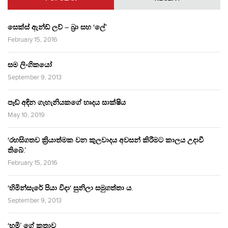
සෙක්ස් ඇන්ඩ් ලව් – බ්‍රා සහ ‘ලේ’
February 15, 2016
සම ලිංගිකයෝ
September 9, 2013
පෑඩ් අඳින ගැහැනියකගේ හෘදය සාක්ෂිය
May 10, 2019
‘රහසිගතව ක්‍රියාත්මක වන කුලවාදය අවසන් කිරීමට කාලය උදාවී
තිබේ.’
February 15, 2016
‘හිමින්සැරේ පියා විදා‘ සුනිලා සමුගත්තා ය.
September 9, 2013
‘භූමි’ ගේ කතාව