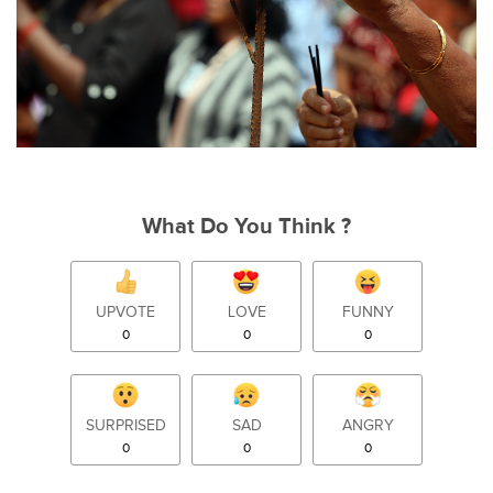
What Do You Think ?
UPVOTE
LOVE
FUNNY
0
0
0
SURPRISED
SAD
ANGRY
0
0
0