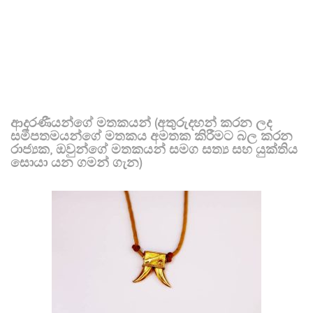
ආදරණීයන්ගේ මතකයන් (අතුරුදහන් කරන ලද
සමීපතමයන්ගේ මතකය අමතක කිරීමට බල කරන
රාජ්‍යක, ඔවුන්ගේ මතකයන් සමග සත්‍ය සහ යුක්තිය
සොයා යන ගමන් ගැන)