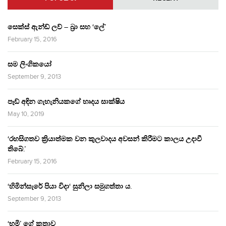
සෙක්ස් ඇන්ඩ් ලව් – බ්‍රා සහ ‘ලේ’
February 15, 2016
සම ලිංගිකයෝ
September 9, 2013
පෑඩ් අඳින ගැහැනියකගේ හෘදය සාක්ෂිය
May 10, 2019
‘රහසිගතව ක්‍රියාත්මක වන කුලවාදය අවසන් කිරීමට කාලය උදාවී
තිබේ.’
February 15, 2016
‘හිමින්සැරේ පියා විදා‘ සුනිලා සමුගත්තා ය.
September 9, 2013
‘භූමි’ ගේ කතාව