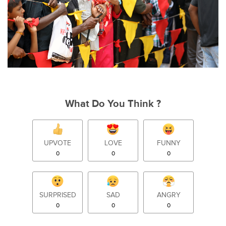
What Do You Think ?
UPVOTE
LOVE
FUNNY
0
0
0
SURPRISED
SAD
ANGRY
0
0
0