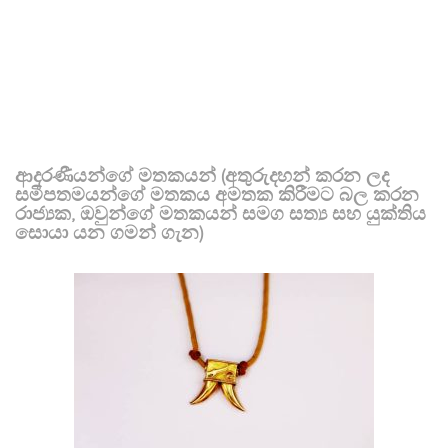
ආදරණීයන්ගේ මතකයන් (අතුරුදහන් කරන ලද
සමීපතමයන්ගේ මතකය අමතක කිරීමට බල කරන
රාජ්‍යක, ඔවුන්ගේ මතකයන් සමග සත්‍ය සහ යුක්තිය
සොයා යන ගමන් ගැන)