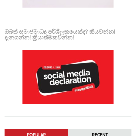
ඔබත් සමාජමාධ්‍ය පරිශීලකයෙක්ද? කියවන්න!
දැනගන්න! ක්‍රියාත්මකවන්න!
POPULAR
RECENT