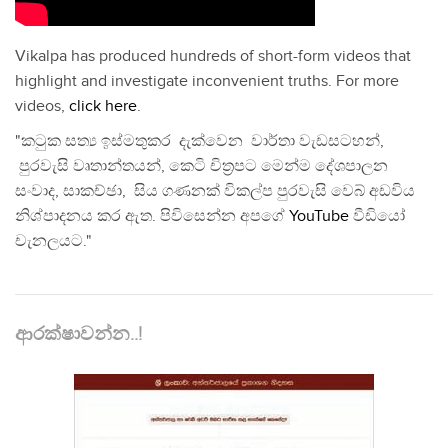
Vikalpa has produced hundreds of short-form videos that
highlight and investigate inconvenient truths. For more
videos,
click here
.
"කටුක සත්‍ය ඉස්මතුකර දැක්වෙන වාර්තා වැඩසටහන්,
පුරවැසි වෘතාන්තයන්, කෙටි චිත්‍රපට මෙන්ම දේශපාලන
සංවාද, සාකච්ඡා, සිය ගණනක් විකල්ප පුරවැසි වෙබ් අඩවිය
නිශ්පාදනය කර ඇත. පිවිසෙන්න අපගේ
YouTube
වීඩියෝ
චැනලයට."
ආරක්ෂාවන්න..!