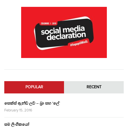
POPULAR
RECENT
සෙක්ස් ඇන්ඩ් ලව් – බ්‍රා සහ ‘ලේ’
February 15, 2016
සම ලිංගිකයෝ