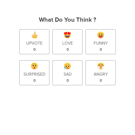
What Do You Think ?
UPVOTE
LOVE
FUNNY
0
0
0
SURPRISED
SAD
ANGRY
0
0
0