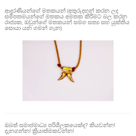
ආදරණීයන්ගේ මතකයන් (අතුරුදහන් කරන ලද
සමීපතමයන්ගේ මතකය අමතක කිරීමට බල කරන
රාජ්‍යක, ඔවුන්ගේ මතකයන් සමග සත්‍ය සහ යුක්තිය
සොයා යන ගමන් ගැන)
ඔබත් සමාජමාධ්‍ය පරිශීලකයෙක්ද? කියවන්න!
දැනගන්න! ක්‍රියාත්මකවන්න!