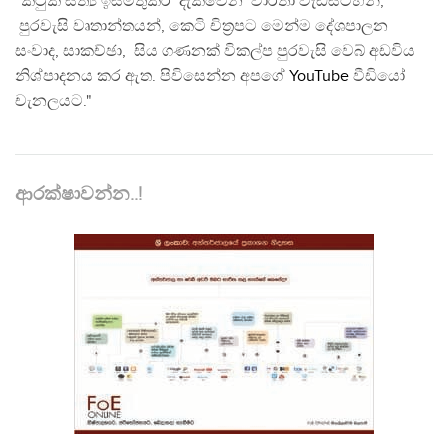
"කටුක සත්‍ය ඉස්මතුකර දැක්වෙන වාර්තා වැඩසටහන්,
පුරවැසි වෘතාන්තයන්, කෙටි චිත්‍රපට මෙන්ම දේශපාලන
සංවාද, සාකච්ඡා, සිය ගණනක් විකල්ප පුරවැසි වෙබ් අඩවිය
නිශ්පාදනය කර ඇත. පිවිසෙන්න අපගේ
YouTube
වීඩියෝ
චැනලයට."
ආරක්ෂාවන්න..!