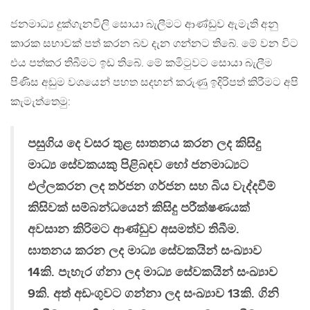
ජනමාධ්‍ය දුක්ගැනවිලි සොයා බැලීමට ආණ්ඩුව ඇමැති අනු
කාරක සභාවක් පත් කරන බව දැන ගන්නට තිබේ. මේ වන විට
එය පත්කර තිබීමට ඉඩ තිබේ. මේ කමිටුවට සොයා බැලීම
පිණිස අඩුම වශයෙන් පහත සදහන් කරුණු ඉදිරිපත් කිරීමට අපි
කැමැත්තෙමු:
පසුගිය දෙ වසර තුළ ඝාතනය කරන ලද කිසිදු
මාධ්‍ය සේවකයකු පිළිබඳව හෝ ජනමාධ්‍යට
එල්ලකරන ලද තර්ජන ගර්ජන සහ බිය වැද්දවීම්
කිසිවක් සම්බන්ධයෙන් කිසිදු පරීක්ෂණයක්
අවසාන කිරිමට ආණ්ඩුව අසමත්ව තිබීම.
ඝාතනය කරන ලද මාධ්‍ය සේවකයින් සංඛ්‍යාව
14කි. පැහැර ග්නා ලද මාධ්‍ය සේවකයින් සංඛ්‍යාව
9කි. අත් අඩංගුවට ගන්නා ලද සංඛ්‍යාව 13කි. ගිනි