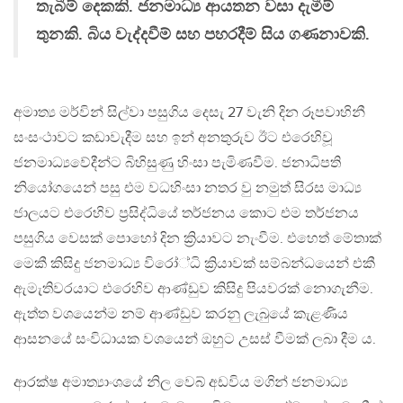
තැබීම් දෙකකි. ජනමාධ්‍ය ආයතන වසා දැමීම්
තුනකි. බිය වැද්දවීම් සහ පහරදීම් සිය ගණනාවකි.
අමාත්‍ය මර්වින් සිල්වා පසුගිය දෙසැ 27 වැනි දින රූපවාහිනී
සංසංථාවට කඩාවැදීම සහ ඉන් අනතුරුව ඊට එරෙහිවූ
ජනමාධ්‍යවේදීන්ට බිහිසුණු හිංසා පැමිණවීම. ජනාධිපති
නියෝගයෙන් පසු එම වධහිංසා නතර වු නමුත් සිරස මාධ්‍ය
ජාලයට එරෙහිව ප්‍රසිද්ධියේ තර්ජනය කොට එම තර්ජනය
පසුගිය වෙසක් පොහෝ දින ක්‍රියාවට නැංවීම. එහෙත් මේතාක්
මෙකී කිසිදු ජනමාධ්‍ය විරෝ්ධි ක්‍රියාවක් සම්බන්ධයෙන් එකී
ඇමැතිවරයාට එරෙහිව ආණ්ඩුව කිසිදු පියවරක් නොගැනීම.
ඇත්ත වශයෙන්ම නම් ආණ්ඩුව කරනු ලැබුයේ කැළණිය
ආසනයේ සංවිධායක වශයෙන් ඔහුට උසස් වීමක් ලබා දීම ය.
ආරක්ෂ අමාත්‍යාංශයේ නිල වෙබ් අඩවිය මගින් ජනමාධ්‍ය