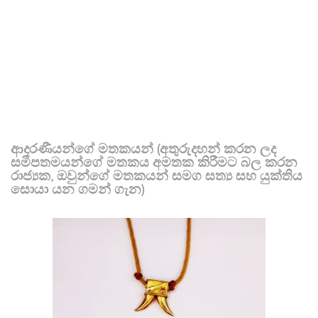
ආදරණීයන්ගේ මතකයන් (අතුරුදහන් කරන ලද
සමීපතමයන්ගේ මතකය අමතක කිරීමට බල කරන
රාජ්‍යක, ඔවුන්ගේ මතකයන් සමග සත්‍ය සහ යුක්තිය
සොයා යන ගමන් ගැන)