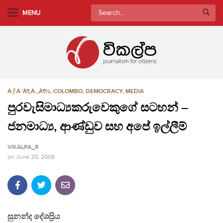
S
Search
MENU
k
for:
i
p
t
o
m
À·ƑÀ·’À¶‚À·„À¶½
,
COLOMBO
,
DEMOCRACY
,
MEDIA
a
i
පුරවැසිමාධ්‍යකරුවෙකුගේ සටහන් –
n
ජනමාධ්‍ය, ආණ්ඩුව සහ අපේ ඉල්ලීම්
c
o
VIKALPA_R
n
on
June 20, 2008
t
e
n
t
සුනන්ද දේශප්‍රිය