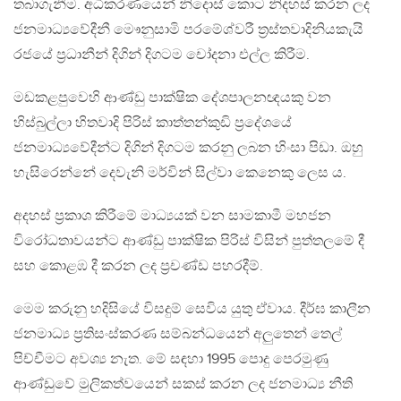
තබාගැනීම. අධිකරණයෙන් නිදොස් කොට නිදහස් කරන ලද
ජනමාධ්‍යවේදීනී මෞනුසාමි පරමේශ්වරී ත්‍රස්තවාදිනියකැයි
රජයේ ප්‍රධානීන් දිගින් දිගටම චෝදනා එල්ල කිරීම.
මඩකළපුවෙහි ආණ්ඩු පාක්ෂික දේශපාලනඥයකු වන
හිස්බුල්ලා හිතවාදි පිරිස් කාත්තන්කුඩි ප්‍රදේශයේ
ජනමාධ්‍යවේදීන්ට දිගින් දිගටම කරනු ලබන හිංසා පිඩා. ඔහු
හැසිරෙන්නේ දෙවැනි මර්වින් සිල්වා කෙනෙකු ලෙස ය.
අදහස් ප්‍රකාශ කිරීමේ මාධ්‍යයක් වන සාමකාමී මහජන
විරෝධතාවයන්ට ආණ්ඩු පාක්ෂික පිරිස් විසින් පුත්තලමේ දී
සහ කොළඹ දී කරන ලද ප්‍රචණ්ඩ පහරදීම්.
මෙම කරුනු හදිසියේ විසදුම් සෙවිය යුතු ඒවාය. දීර්ඝ කාලීන
ජනමාධ්‍ය ප්‍රතිසංස්කරණ සම්බන්ධයෙන් අලුතෙන් තෙල්
පිච්චීමට අවශ්‍ය නැත. මේ සඳහා 1995 පොදු පෙරමුණු
ආණ්ඩුවේ මුලිකත්වයෙන් සකස් කරන ලද ජනමාධ්‍ය නීති