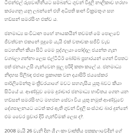
ටීඑන්එල් රූපවාහිනියට සම්බන්ධ ගුවන් විදුලි නාලිකාව හරහා
කරගෙනු යනු ලබන්නේ එහි අධිපති ෂාන් වික්‍රමතුංග සහ
හඩ්සන් සමරසිංහ එක්ව ය.
ජනමාධ්‍ය සංවිධාන පහේ නායකයින් තවමත් මේ පොලවේ
ජීවත්වන එකනේ පුදුමේ යැයි එක් වතාවක සජීවි වැඩ
සටහනින් කියා සිටි මෙම පුද්ගලයා පෝද්දල ජයන්ත ගැන
වගබලා ගන්නා ලෙස එල්ටීටිඊ බෝම්බ ප්‍රහාරයන් ගෙන් විපතට
පත් ජනයා උසි ගැන්වෙන සුලු පරිදි කතා කලේ ය. ජනමාධ්‍ය
නිදහස පිලිබඳ එජාප ප්‍රකාශක වන දයාසිරි ජයසේකර
පාර්ලිමේන්තු මංත්‍රිවරයාගේ මවට සහගැසිය යුතු බවට කියා
සිටියේ ය. ආණ්ඩුව මෙම දුරාචාර ජනමාධ්‍ය භාවිතය ගෙන යන
හඩ්සන් සමරසිංහට මහජන සේවා විය යුතු නමුත් ආණ්ඩුවේ
දේශපාලනයට යටත් කර ඇති ගුවන් විදුලි සංස්ථාව බාර දුන්නේ
එම වෛර ප්‍රචාර දිරි ගැන්විමක් ලෙස ද?.
2008 මැයි 26 වැනි දින ශ්‍රී ලංකා වෘත්තීය පත්‍රකලාවේදීන් ගේ