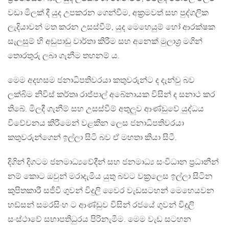
වඩා මිලක් දී යුද උපකරන ගෙන්වීම, අක්‍රමවත් සහ පුද්ගලික
ලැදියාවන් මත කරන උසස්වීම්, යුද මෙහෙයුම් හෝ ආරක්ෂක
සැලසුම් හි අඩුපාඩු වාර්තා කිරීම සහ අනෙක් මුලාශ්‍ර මගින්
තොරතුරු ලබා ගැනීම තහනම් ය.
මෙම අදහසම ජනාධිපතිවරයා කතුවරුන්ට ද දැන්වු බව
ලක්බිම නිවිස් කර්තෘ රාජ්පාල් අබේනායක විසින් ද සනාථ කර
තිබේ. මිලදී ගැනීම් සහ උසස්වීම් අතුලුව ආණ්ඩුවේ යුද්ධය
විවේචනය කිරීමෙන් වළකින ලෙස ජනාධිපතිවරයා
කතුවරුන්ගෙන් ඉල්ලා සිටි බව ඒ මහතා කියා සිටී.
දිගින් දිගටම ජනමාධ්‍යවේදීන් සහ ජනමාධ්‍ය සංවිධාන ප්‍රධානීන්
නම් කොට ඔවුන් මරාදැමිය යුතු බවට වක්‍රලෙස ඉල්ලා සිටින
කුපිතකාරී සජීවී ගුවන් විදුලි වෛර වැඩසටහන් මෙහෙයවන
හඩ්සන් සමරසිංහ ට ආණ්ඩුව විසින් රජයේ ගුවන් විදුලි
සංස්ථාවේ සභාපතිධුරය පිරිනැමීම. මෙම වැඩ සටහන