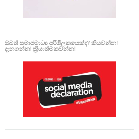
ඔබත් සමාජමාධ්‍ය පරිශීලකයෙක්ද? කියවන්න!
දැනගන්න! ක්‍රියාත්මකවන්න!