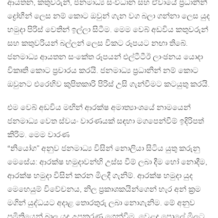
ආයතන, කතුවරුන්, ජනමාධ්‍ය සංවිධාන සහ ඒවායේ ප්‍රධානීන්
ද්‍රෝහීන් ලෙස නම් කොට ඔවුන් ගැන වග බලා ගන්නා ලෙස යුද
හමුදා පිරිස් වෙතින් ඉල්ලා සිටීම. මෙම වෙබ් අඩවිය කතුවරුන්
සහ කතුවරියන් බල්ලන් ලෙස විකට රූපයට නඟා තිබේ.
ජනමාධ්‍ය ආයතන සංකේත රූපයන් එල්ටීටීඊ ලාංඡනය යොදා
විකෘති කොට ප්‍රචාරය කරයි. ජනමාධ්‍ය ප්‍රධානින් නම් කොට
ඔවුනට එරෙහිව කුපිතකාරි පිරිස් උසි ගැන්වීමට කටයුතු කරයි.
එම වෙබ් අඩවිය මඟින් ආරක්ෂ අමාත්‍යාංශයේ නාමයෙන්
ජනමාධ්‍ය වෙත ස්වයං වාරණයක් සඳහා මගපෙන්වීම් ඉදිරිපත්
කිරිම. මෙම වාරණ
“නියෝග” අනුව ජනමාධ්‍ය විසින් නොලියා සිටිය යුතු කරුනු
මෙසේය: ආරක්ෂ හමුදාවන්හි උස්ස වීම් ලබා දීම හෝ නොදීම,
ආරක්ෂ හමුදා විසින් කරන මිලදී ගැනිම්. ආරක්ෂ හමුදා යුද
මෙහෙයුම් විවේචනය, නිල ප්‍රකාශකයින්ගෙන් හැර අන් ක්‍රම
මගින් යුද්ධයට අදාළ තොරතුරු ලබා නොගැනිම. මේ අනුව
ප්‍රමිතියෙන් බාල යුද උපකරණ ගෙන්වීම, වෙළද පොලේ මිලට