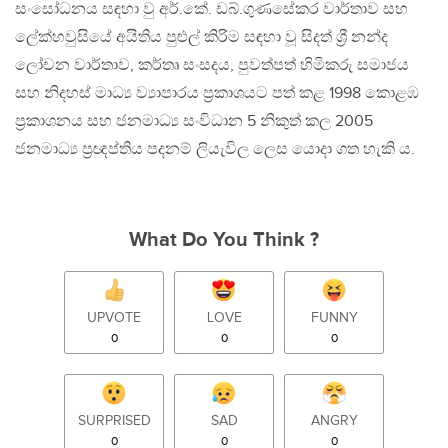
සංසෝධනය සඳහා වු අර්.කේ. ඩබ්.ගුණසේකර වාර්තාව සහ
ලේක්හවුසියේ අයිතිය පුළුල් කිරිම සඳහා වූ සිදත් ශ්‍රී නන්ද
ලෝචන වාර්තාව, කර්තෘ සංසදය, පුවත්පත් හිමිකරු සමාජය
සහ නිදහස් මාධ්‍ය ව්‍යාපාරය ප්‍රකාශයට පත් කළ 1998 කොළඹ
ප්‍රකාශනය සහ ජනමාධ්‍ය සංවිධාන 5 නිකුත් කල 2005
ජනමාධ්‍ය ප්‍රඥප්තිය පදනම් ලියැවිල ලෙස යොදා ගත හැකි ය.
What Do You Think ?
UPVOTE
LOVE
FUNNY
0
0
0
SURPRISED
SAD
ANGRY
0
0
0