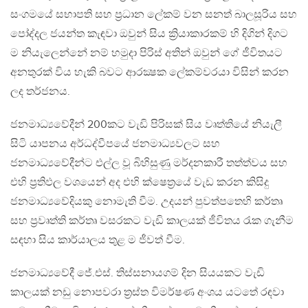
සංගමයේ සභාපති සහ ප්‍රධාන ලේකම් වන සනත් බාලසූරිය සහ
පෝද්දල ජයන්ත කැඳවා ඔවුන් සිය ක්‍රියාකාරකම් හි දිගින් දිගට
ම නියැලෙන්නේ නම් හමුදා පිරිස් අතින් ඔවුන් ගේ ජීවිතයට
අනතුරක් විය හැකි බවට ආරක්‍ෂක ලේකම්වරයා විසින් කරන
ලද තර්ජනය.
ජනමාධ්‍යවේදීන් 200කට වැඩි පිරිසක් සිය වෘත්තියේ නියැලී
සිටි යාපනය අර්ධද්වීපයේ ජනමාධ්‍යවලට සහ
ජනමාධ්‍යවේදීන්ට එල්ල වූ බිහිසුණු මර්දනකාරී තත්ත්වය සහ
එහි ප්‍රතිඵල වශයෙන් අද එහි ක්ෂෙත්‍රයේ වැඩ කරන කිසිදු
ජනමාධ්‍යවේදියකු නොමැති වීම. උදයන් පුවත්පතෙහි කර්තෘ
සහ ප්‍රවෘත්ති කර්තෘ වසරකට වැඩි කාලයක් ජීවිතය රැක ගැනීම
සඳහා සිය කාර්යාලය තුළ ම ජීවත් වීම.
ජනමාධ්‍යවේදී ජේ.එස්. තිස්සනායගම් දින සියයකට වැඩි
කාලයක් නඩු නොපවරා ත්‍රස්ත විමර්ෂණ අංශය යටතේ රඳවා