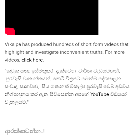
Vikalpa has produced hundreds of short-form videos that
highlight and investigate inconvenient truths. For more
videos,
click here
.
"කටුක සත්‍ය ඉස්මතුකර දැක්වෙන වාර්තා වැඩසටහන්,
පුරවැසි වෘතාන්තයන්, කෙටි චිත්‍රපට මෙන්ම දේශපාලන
සංවාද, සාකච්ඡා, සිය ගණනක් විකල්ප පුරවැසි වෙබ් අඩවිය
නිශ්පාදනය කර ඇත. පිවිසෙන්න අපගේ
YouTube
වීඩියෝ
චැනලයට."
ආරක්ෂාවන්න..!