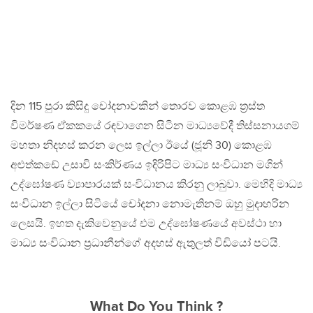
දින 115 පුරා කිසිදු චෝදනාවකින් තොරව කොළඹ ත්‍රස්ත
විමර්ෂණ ඒකකයේ රඳවාගෙන සිටින මාධ්‍යවේදී තිස්සනායගම්
මහතා නිදහස් කරන ලෙස ඉල්ලා ඊයේ (ජූනි 30) කොළඹ
අළුත්කඩේ උසාවි සංකිර්ණය ඉදිරිපිට මාධ්‍ය සංවිධාන මගින්
උද්ඝෝෂණ ව්‍යාපාරයක් සංවිධානය කිරනු ලාබුවා. මෙහිදි මාධ්‍ය
සංවිධාන ඉල්ලා සිටියේ චෝදනා නොමැතිනම් ඔහු මුදාහරින
ලෙසයි. ඉහත දැකිවෙනුයේ එම උද්ඝෝෂණයේ අවස්ථා හා
මාධ්‍ය සංවිධාන ප්‍රධානීන්ගේ අදහස් ඇතුලත් විඩියෝ පටයි.
What Do You Think ?