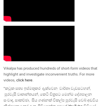
Vikalpa has produced hundreds of short-form videos that
highlight and investigate inconvenient truths. For more
videos,
click here
.
"කටුක සත්‍ය ඉස්මතුකර දැක්වෙන වාර්තා වැඩසටහන්,
පුරවැසි වෘතාන්තයන්, කෙටි චිත්‍රපට මෙන්ම දේශපාලන
සංවාද, සාකච්ඡා, සිය ගණනක් විකල්ප පුරවැසි වෙබ් අඩවිය