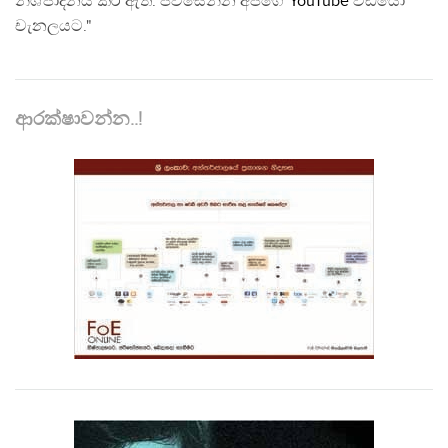
නිශ්පාදනය කර ඇත. පිවිසෙන්න අපගේ
YouTube
වීඩියෝ
චැනලයට."
ආරක්ෂාවන්න..!