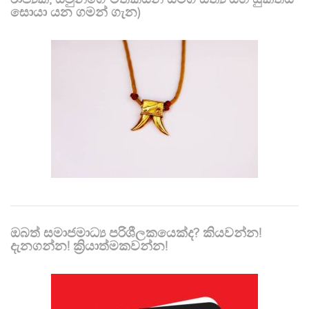
සොයා යන ගමන් ගැන)
ඔබත් සමාජමාධ්‍ය පරිශීලකයෙක්ද? කියවන්න!
දැනගන්න! ක්‍රියාත්මකවන්න!