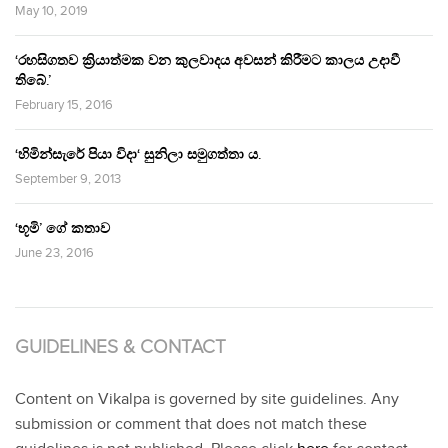
May 10, 2019
‘රහසිගතව ක්‍රියාත්මක වන කුලවාදය අවසන් කිරීමට කාලය උදාවී
තිබේ.’
February 15, 2016
‘හිමින්සැරේ පියා විදා‘ සුනිලා සමුගත්තා ය.
September 9, 2013
‘භූමි’ ගේ කතාව
June 23, 2016
GUIDELINES & CONTACT
Content on Vikalpa is governed by site guidelines. Any
submission or comment that does not match these