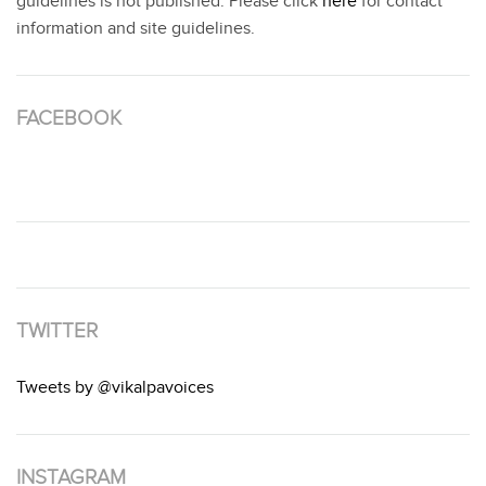
guidelines is not published. Please click
here
for contact
information and site guidelines.
FACEBOOK
TWITTER
Tweets by @vikalpavoices
INSTAGRAM