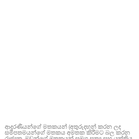
ආදරණීයන්ගේ මතකයන් (අතුරුදහන් කරන ලද
සමීපතමයන්ගේ මතකය අමතක කිරීමට බල කරන
රාජ්‍යක, ඔවුන්ගේ මතකයන් සමග සත්‍ය සහ යුක්තිය