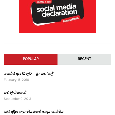
POPULAR
RECENT
සෙක්ස් ඇන්ඩ් ලව් – බ්‍රා සහ ‘ලේ’
February 15, 2016
සම ලිංගිකයෝ
September 9, 2013
පෑඩ් අඳින ගැහැනියකගේ හෘදය සාක්ෂිය