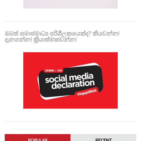
ඔබත් සමාජමාධ්‍ය පරිශීලකයෙක්ද? කියවන්න!
දැනගන්න! ක්‍රියාත්මකවන්න!
POPULAR
RECENT