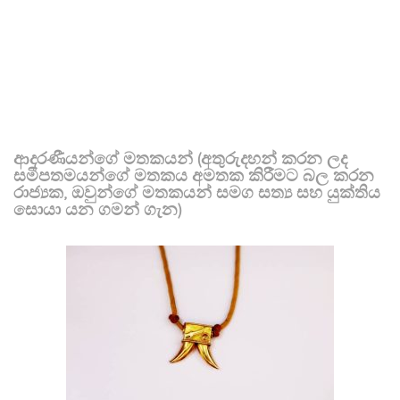
ආදරණීයන්ගේ මතකයන් (අතුරුදහන් කරන ලද
සමීපතමයන්ගේ මතකය අමතක කිරීමට බල කරන
රාජ්‍යක, ඔවුන්ගේ මතකයන් සමග සත්‍ය සහ යුක්තිය
සොයා යන ගමන් ගැන)