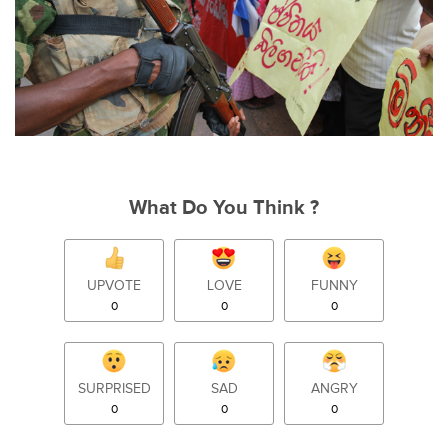
What Do You Think ?
UPVOTE
LOVE
FUNNY
0
0
0
SURPRISED
SAD
ANGRY
0
0
0