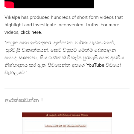
Vikalpa has produced hundreds of short-form videos that
highlight and investigate inconvenient truths. For more
videos,
click here
.
"කටුක සත්‍ය ඉස්මතුකර දැක්වෙන වාර්තා වැඩසටහන්,
පුරවැසි වෘතාන්තයන්, කෙටි චිත්‍රපට මෙන්ම දේශපාලන
සංවාද, සාකච්ඡා, සිය ගණනක් විකල්ප පුරවැසි වෙබ් අඩවිය
නිශ්පාදනය කර ඇත. පිවිසෙන්න අපගේ
YouTube
වීඩියෝ
චැනලයට."
ආරක්ෂාවන්න..!