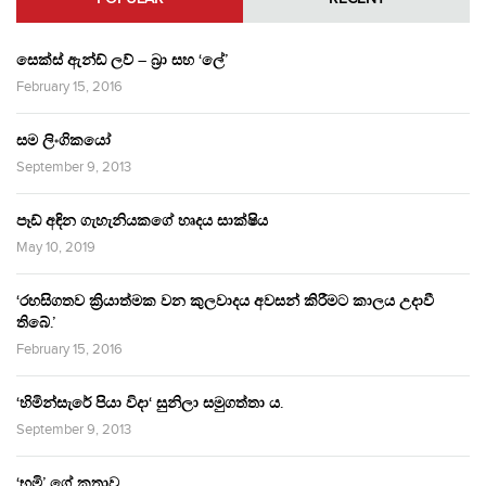
සෙක්ස් ඇන්ඩ් ලව් – බ්‍රා සහ ‘ලේ’
February 15, 2016
සම ලිංගිකයෝ
September 9, 2013
පෑඩ් අඳින ගැහැනියකගේ හෘදය සාක්ෂිය
May 10, 2019
‘රහසිගතව ක්‍රියාත්මක වන කුලවාදය අවසන් කිරීමට කාලය උදාවී
තිබේ.’
February 15, 2016
‘හිමින්සැරේ පියා විදා‘ සුනිලා සමුගත්තා ය.
September 9, 2013
‘භූමි’ ගේ කතාව