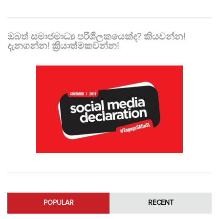
ඔබත් සමාජමාධ්‍ය පරිශීලකයෙක්ද? කියවන්න!
දැනගන්න! ක්‍රියාත්මකවන්න!
POPULAR
RECENT