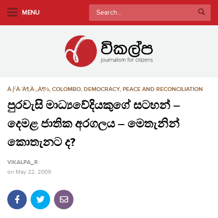
S
Search
MENU
k
for:
i
p
t
o
m
À·ƑÀ·’À¶‚À·„À¶½
,
COLOMBO
,
DEMOCRACY
,
PEACE AND RECONCILIATION
a
i
පුරවැසි මාධ්‍යවේදියකුගේ සටහන් –
n
දෙමළ ජාතික අරගලය – මෙතැනින්
c
o
කොතැනට ද?
n
VIKALPA_R
t
on
May 22, 2009
e
n
t