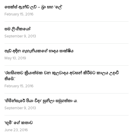
සෙක්ස් ඇන්ඩ් ලව් – බ්‍රා සහ ‘ලේ’
February 15, 2016
සම ලිංගිකයෝ
September 9, 2013
පෑඩ් අඳින ගැහැනියකගේ හෘදය සාක්ෂිය
May 10, 2019
‘රහසිගතව ක්‍රියාත්මක වන කුලවාදය අවසන් කිරීමට කාලය උදාවී
තිබේ.’
February 15, 2016
‘හිමින්සැරේ පියා විදා‘ සුනිලා සමුගත්තා ය.
September 9, 2013
‘භූමි’ ගේ කතාව
June 23, 2016