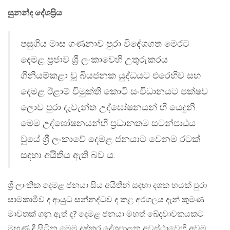
සුනන්ද දේශප්‍රිය
පසුගිය මාස ගණනාව පුරා විදේශගත මෙරට
දෙමළ ප්‍රජාව ශ්‍රී ලංකාවෙහි උතුරුකරය
ගිනියම්කළා වූ බියජනක යුද්ධයට එරෙහිව සහ
දෙමළ ඊළාම් විමුක්ති කොටි සංවිධානයට පක්ෂව
ලොව පුරා දැවැන්ත උද්ඝෝෂනයන් හි යෙදුනි.
මෙම උද්ඝෝෂනයන්හි ප්‍රධානතම සටන්පාඨය
වුයේ ශ්‍රී ලංකාවේ දෙමළ ජනයාට වෙනම රටක්
සඳහා අයිතිය ඇති බව ය.
ශ්‍රී ලාංකික දෙමළ ජනයා සිය අයිතීන් සඳහා දශක හයක් පුරා
සාමකාමීව ද ආයුධ සන්නද්ධව ද කළ අරගලය දැන් කුමණ
මාවතක් ගනු ඇත් ද? දෙමළ ජනයා මහත් ඛේදවාචකයකට
මුහුණ දී සිටින මෙම දුෂ්කර දේශපාලන අවස්ථාවෙහි අවම