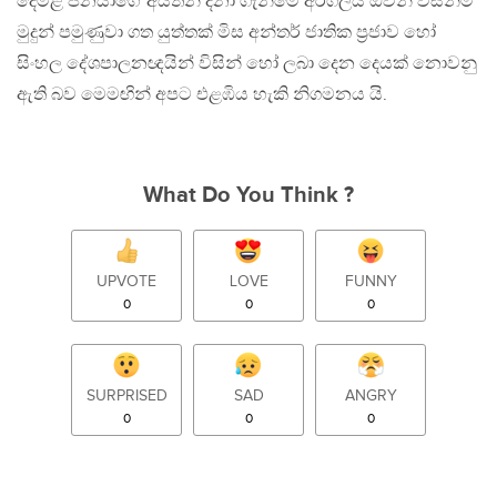
දෙමළ ජනයාගේ අයිතීන් දිනා ගැනීමේ අරගලය ඔව්න් විසින්ම
මුදුන් පමුණුවා ගත යුත්තක් මිස අන්තර් ජාතික ප්‍රජාව හෝ
සිංහල දේශපාලනඥයින් විසින් හෝ ලබා දෙන දෙයක් නොවනු
ඇති බව මෙමඟින් අපට එළඹිය හැකි නිගමනය යි.
What Do You Think ?
UPVOTE
LOVE
FUNNY
0
0
0
SURPRISED
SAD
ANGRY
0
0
0