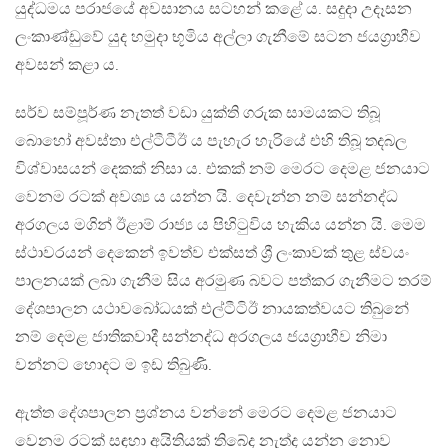
යුද්ධමය පරාජයේ අවසානය සටහන් කළේ ය. සදුදා උදෑසන
ලංකාණ්ඩුවේ යුද හමුදා භූමිය අල්ලා ගැනීමේ සටන ජයග්‍රාහීව
අවසන් කළා ය.
සර්ව සම්පූර්ණ නැතත් වඩා යුක්ති ගරුක සාමයකට තිබූ
බොහෝ අවස්තා එල්ටීටීඊ ය පැහැර හැරියේ එහි තිබූ තදබල
විශ්වාසයන් දෙකක් නිසා ය. එකක් නම් මෙරට දෙමළ ජනයාට
වෙනම රටක් අවශ්‍ය ය යන්න යි. දෙවැන්න නම් සන්නද්ධ
අරගලය මගින් ඊළාම් රාජ්‍ය ය පිහිටුවිය හැකිය යන්න යි. මෙම
ස්ථාවරයන් දෙකෙන් ඉවත්ව එක්සත් ශ්‍රී ලංකාවක් තුළ ස්වයං
පාලනයක් ලබා ගැනීම සිය අරමුණ බවට පත්කර ගැනීමට තරම්
දේශපාලන යථාවබෝධයක් එල්ටීටිඊ නායකත්වයට තිබුනේ
නම් දෙමළ ජාතිකවාදී සන්නද්ධ අරගලය ජයග්‍රාහීව නිමා
වන්නට හොදට ම ඉඩ තිබුණි.
ඇත්ත දේශපාලන ප්‍රශ්නය වන්නේ මෙරට දෙමළ ජනයාට
වෙනම රටක් සඳහා අයිතියක් තිබේද නැත්ද යන්න නොව