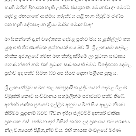
හානි මගින් දිනාගත හැකි උපරිම ජයග්‍රහණ මොනවා ද? මෙරට
දෙමළ ජනයාගේ ආත්මීය ගරුත්වය යළි නගා සිටුවීම පිණිස
ගත හැකි දේශපාලන ක්‍රියා මාර්ග මොනවාද?
මා සිතන්නේ දැන් විදේශගත දෙමළ ප්‍රජාව සිය සැළකිල්ලට ගත
යුතු එක් තීරණාත්මක ප්‍රශ්නයක් එය බව යි. ශ්‍රී ලංකාවේ දෙමළ
ජාතික අරගලයේ ගමන් මඟ තින්දු කිරීමේ ලා ප්‍රධාන සාධකය
නොවන්නේ නම් එක් ප්‍රධාන සාධකයක් බවට විදේශගත දෙමළ
ප්‍රජාව අද පත්ව සිටින බව අප සියළු දෙනා පිළිගත යුතු ය.
ශ්‍රී ලංකාණ්ඩුව සමඟ කළ සම්ප්‍රදායික යුද්ධයෙන් දෙමළ ඊළාම්
විමුක්ති කොටි සංවිධානය සහමුලින්ම පරාජයට පත්ව තිබේ.
අන්තර් ජාතික ප්‍රජාවේ ඉල්ලීම අනුව යමින් සිය ආයුධ නිහඩ
කිරීමට සූදානම් බවට 17වන ඉරිදා එල්ටීටිඊ අන්තර් ජාතික
ප්‍රකාශක එස්. පත්මනාදන් විසින් කරන ලද ප්‍රකාශය එම පරාජය
නිල වශයෙන් පිළිගැනීම විය. එහි නායක මංඩලයේ මරණ