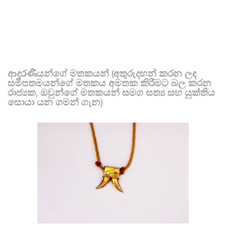
ආදරණීයන්ගේ මතකයන් (අතුරුදහන් කරන ලද
සමීපතමයන්ගේ මතකය අමතක කිරීමට බල කරන
රාජ්‍යක, ඔවුන්ගේ මතකයන් සමග සත්‍ය සහ යුක්තිය
සොයා යන ගමන් ගැන)