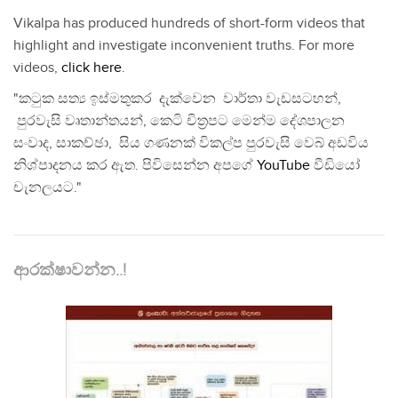
Vikalpa has produced hundreds of short-form videos that
highlight and investigate inconvenient truths. For more
videos,
click here
.
"කටුක සත්‍ය ඉස්මතුකර දැක්වෙන වාර්තා වැඩසටහන්,
පුරවැසි වෘතාන්තයන්, කෙටි චිත්‍රපට මෙන්ම දේශපාලන
සංවාද, සාකච්ඡා, සිය ගණනක් විකල්ප පුරවැසි වෙබ් අඩවිය
නිශ්පාදනය කර ඇත. පිවිසෙන්න අපගේ
YouTube
වීඩියෝ
චැනලයට."
ආරක්ෂාවන්න..!