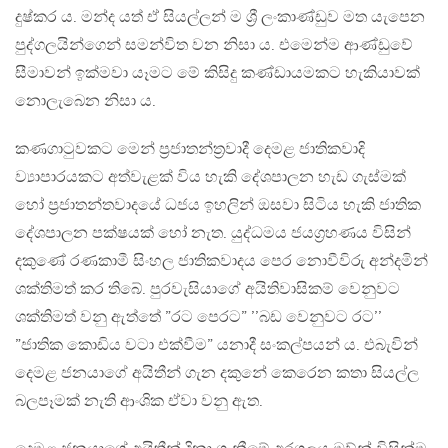
දුෂ්කර ය. මන්ද යත් ඒ සියල්ලන් ම ශ්‍රී ලංකාණ්ඩුව මත යැපෙන
පුද්ගලයින්ගෙන් සමන්විත වන නිසා ය. එමෙන්ම ආණ්ඩුවේ
සීමාවන් ඉක්මවා යෑමට මේ කිසිදු කණ්ඩායමකට හැකියාවක්
නොලැබෙන නිසා ය.
කණගාටුවකට මෙන් ප්‍රජාතන්ත්‍රවාදී දෙමළ ජාතිකවාදි
ව්‍යාපාරයකට අත්වැළක් විය හැකි දේශපාලන හැඩ ගැස්මක්
හෝ ප්‍රජාතන්තවාදයේ ධජය ඉහලින් ඔසවා සිටිය හැකි ජාතික
දේශපාලන පක්ෂයක් හෝ නැත. යුද්ධමය ජයග්‍රහණය විසින්
දකුණේ රණකාමී සිංහල ජාතිකවාදය පෙර නොවීවිරු අන්දමින්
ශක්තිමත් කර තිබේ. පුරවැසියාගේ අයිතිවාසිකම් වෙනුවට
ශක්තිමත් වනු ඇත්තේ ”රට පෙරට” ’’බඩ වෙනුවට රට’’
”ජාතික කොඩිය වටා එක්වීම” යනාදී සංකල්පයන් ය. එබැවින්
දෙමළ ජනයාගේ අයිතීන් ගැන දකුනේ කෙරෙන කතා සියල්ල
බලපෑමක් නැති ආංශික ඒවා වනු ඇත.