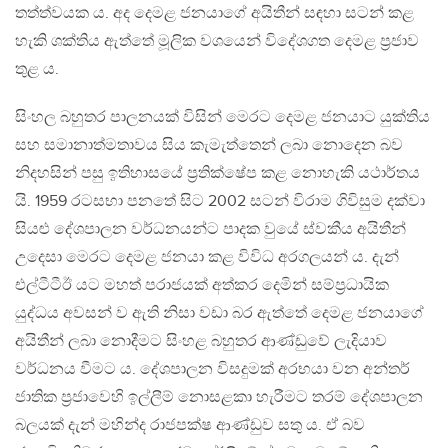
තත්ත්වයක ය. අද දෙමළ ජනයාගේ අයිතීන් සඳහා සටන් කළ
හැකි ශක්තිය ඇත්තේ මූලික වශයෙන් විදේශගත දෙමළ ප්‍රජාව
තුළ ය.
සිංහල බහුතර පාලනයක් විසින් මෙරට දෙමළ ජනයාට යුක්තිය
සහ සමානාත්මතාවය සිය කැමැත්තෙන් ලබා නොදෙන බව
නිදහසින් පසු ඉතිහාසයේ ප්‍රතික්ෂේප කළ නොහැකි යථාර්තය
යි. 1959 රටසභා පනතේ සිට 2002 සටන් විරාම ගිවිසුම දක්වා
සියළු දේශපාලන වර්ධනයන්ට පාදක වුයේ ස්වකීය අයිතීන්
උදෙසා මෙරට දෙමළ ජනයා කළ විවිධ අරගලයන් ය. දැන්
එල්ටීටීඊ යට මහත් පරාජයක් අත්කර දෙමින් සම්ප්‍රධායික
යුද්ධය අවසන් ව ඇති නිසා වඩා බර ඇත්තේ දෙමළ ජනයාගේ
අයිතීන් ලබා නොදීමට සිංහළ බහුතර ආණ්ඩුවේ ලැදියාව
වර්ධනය වීමට ය. දේශපාලන විසදුමක් අරභයා වන අන්තර්
ජාතික ප්‍රජාවෙහි ඉල්ලීම් නොසළකා හැරීමට තරම් දේශපාලන
බලයක් දැන් මහින්ද රාජපක්ෂ ආණ්ඩුව සතු ය. ඒ බව