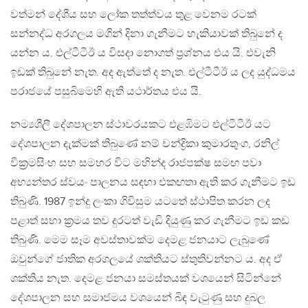
වත්මන් දේශීය සහ ලෝක තත්ත්වය තුළ වෙනම රටක්
සන්නද්ධ අරගලය මගින් දිනා ගැනීමට හැකියාවක් තිබුනේ ද
යන්න ය. එල්ටීටීඊ ය විසදා නොගත් ප්‍රශ්නය එය යි. එවැනි
ඉඩක් තිබුනේ නැත. අද ඇත්තේ ද නැත. එල්ටීටීඊ ය ලද යුද්ධමය
පරාජයේ පසුබිමෙහි ඇති යථාර්තය එය යි.
නම්‍යශීලී දේශපාලන ස්ථාවරයකට එළඹිමට එල්ටීටීඊ යට
දේශපාලන දැක්මක් තිබුණේ නම් චන්ද්‍රිකා කුමාරතුංග, රනිල්
වික්‍රමසිංහ සහ සමහර විට මහින්ද රාජපක්ෂ සමඟ පවා
අභ්‍යන්තර ස්වයං පාලනය සඳහා එකඟතා ඇති කර ගැනීමට ඉඩ
තිබුණි. 1987 ඉන්දු ලංකා ගිවිසුම යටතේ ස්ථාපිත කරන ලද
පළාත් සභා ක්‍රමය තව දුරටත් වැඩි දියුණු කර ගැනීමට ඉඩ කඩ
තිබුණි. මෙම සෑම අවස්තාවක්ම දෙමළ ජනයාට ලැබුණේ
ඔවුන්ගේ ජාතික අරගලයේ ශක්තියට ස්තුතිවන්නට ය. අද ඒ
ශක්තිය නැත. දෙමළ ජනයා සමස්තයක් වශයෙන් සිටින්නේ
දේශපාලන සහ සමාජමය වශයෙන් බිඳ වැටුණු සහ දුබල