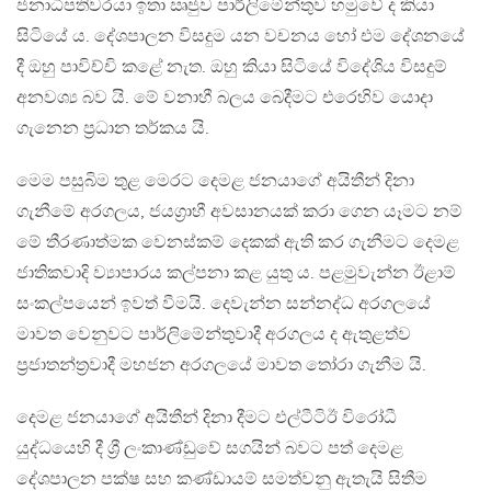
ජනාධිපතිවරයා ඉතා ඍජුව පාර්ලිමේන්තුව හමුවේ ද කියා
සිටියේ ය. දේශපාලන විසදුම යන වචනය හෝ එම දේශනයේ
දී ඔහු පාවිච්චි කළේ නැත. ඔහු කියා සිටියේ විදේශිය විසදුම්
අනවශ්‍ය බව යි. මේ වනාහී බලය බෙදීමට එරෙහිව යොදා
ගැනෙන ප්‍රධාන තර්කය යි.
මෙම පසුබිම තුළ මෙරට දෙමළ ජනයාගේ අයිතීන් දිනා
ගැනීමේ අරගලය, ජයග්‍රාහී අවසානයක් කරා ගෙන යෑමට නම්
මේ තීරණාත්මක වෙනස්කම් දෙකක් ඇති කර ගැනීමට දෙමළ
ජාතිකවාදි ව්‍යාපාරය කල්පනා කළ යුතු ය. පළමුවැන්න ඊළාම්
සංකල්පයෙන් ඉවත් වීමයි. දෙවැන්න සන්නද්ධ අරගලයේ
මාවත වෙනුවට පාර්ලිමේන්තුවාදී අරගලය ද ඇතුළත්ව
ප්‍රජාතන්ත්‍රවාදී මහජන අරගලයේ මාවත තෝරා ගැනීම යි.
දෙමළ ජනයාගේ අයිතීන් දිනා දීමට එල්ටීටිඊ විරෝධී
යුද්ධයෙහි දී ශ්‍රී ලංකාණ්ඩුවේ සගයින් බවට පත් දෙමළ
දේශපාලන පක්ෂ සහ කණ්ඩායම් සමත්වනු ඇතැයි සිතීම