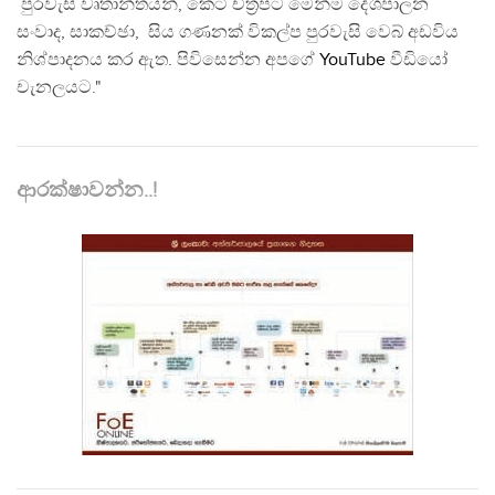
පුරවැසි වෘතාන්තයන්, කෙටි චිත්‍රපට මෙන්ම දේශපාලන
සංවාද, සාකච්ඡා, සිය ගණනක් විකල්ප පුරවැසි වෙබ් අඩවිය
නිශ්පාදනය කර ඇත. පිවිසෙන්න අපගේ
YouTube
වීඩියෝ
චැනලයට."
ආරක්ෂාවන්න..!