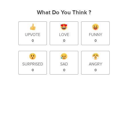
What Do You Think ?
UPVOTE
LOVE
FUNNY
0
0
0
SURPRISED
SAD
ANGRY
0
0
0