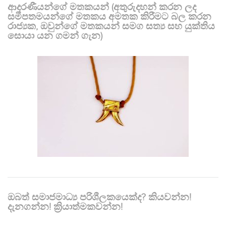
ආදරණීයන්ගේ මතකයන් (අතුරුදහන් කරන ලද
සමීපතමයන්ගේ මතකය අමතක කිරීමට බල කරන
රාජ්‍යක, ඔවුන්ගේ මතකයන් සමග සත්‍ය සහ යුක්තිය
සොයා යන ගමන් ගැන)
ඔබත් සමාජමාධ්‍ය පරිශීලකයෙක්ද? කියවන්න!
දැනගන්න! ක්‍රියාත්මකවන්න!