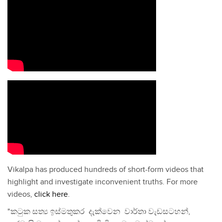
Vikalpa has produced hundreds of short-form videos that
highlight and investigate inconvenient truths. For more
videos,
click here
.
"කටුක සත්‍ය ඉස්මතුකර දැක්වෙන වාර්තා වැඩසටහන්,