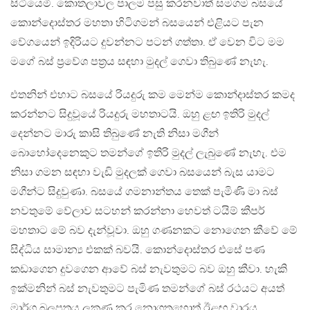
සිටියෙමි. කොතලාවල පාලම පසු කරනවාත් සමගම බසයේ
කොන්දොස්තර මහතා හිටිගමන් බසයෙන් එළියට පැන
වේගයෙන් ඉදිරියට දුවන්නට පටන් ගත්තා. ඒ වෙන විට මම
මගේ බස් ප්‍රවේශ පත්‍රය සඳහා මුදල් ගෙවා තිබුණේ නැහැ.
එතනින් එහාට බසයේ රියදුරු කම මෙන්ම කොන්දාස්තර කමද
කරන්නට සිදුවූයේ රියදුරු මහතාටයි. ඔහු ළඟ ඉතිරි මුදල්
දෙන්නට මාරු කාසි තිබුණේ නැති නිසා මගීන්
බොහෝදෙනෙකුට තමන්ගේ ඉතිරි මුදල් ලැබුණේ නැහැ. එම
නිසා ගමන සඳහා වැඩි මුදලක් ගෙවා බසයෙන් බැස යාමට
මගීන්ට සිදුවුණා. බසයේ ගමනාන්තය තෙක් පැමිණි මා බස්
නවතුමේ වේලාව සටහන් කරන්නා හෙවත් ටයිම් කීපර්
මහතාට මේ බව දැන්වූවා. ඔහු ගණනකට නොගෙන කීවේ මේ
සිද්ධිය සාමාන්‍ය එකක් බවයි. කොන්දොස්තර එසේ පණ
කඩාගෙන දුවගෙන ආවේ බස් නැවතුමට බව ඔහු කීවා. හැකි
ඉක්මනින් බස් නැවතුමට පැමිණ තමන්ගේ බස් රථයට අයත්
මාර්ග බලපත්‍රය ලකුණු කර නොගතහොත් ඊළඟ වාරය