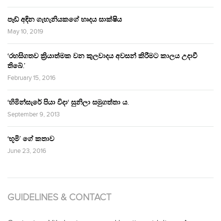
පෑඩ් අඳින ගැහැනියකගේ හෘදය සාක්ෂිය
May 10, 2019
‘රහසිගතව ක්‍රියාත්මක වන කුලවාදය අවසන් කිරීමට කාලය උදාවී
තිබේ.’
February 15, 2016
‘හිමින්සැරේ පියා විදා‘ සුනිලා සමුගත්තා ය.
September 9, 2013
‘භූමි’ ගේ කතාව
June 23, 2016
GUIDELINES & CONTACT