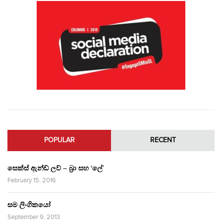
POPULAR
RECENT
සෙක්ස් ඇන්ඩ් ලව් – බ්‍රා සහ ‘ලේ’
February 15, 2016
සම ලිංගිකයෝ
September 9, 2013