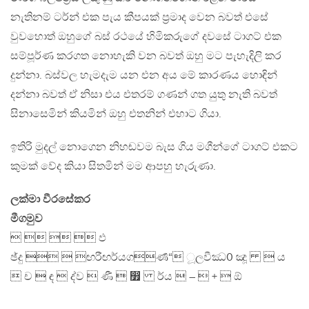
නැතිනම් ටර්න් එක පැය කීපයක් ප්‍රමාද වෙන බවත් එසේ
වුවහොත් ඔහුගේ බස් රථයේ හිමිකරුගේ දවසේ ටාගට් එක
සම්පූර්ණ කරගත නොහැකි වන බවත් ඔහු මට පැහැදිලි කර
දුන්නා. බස්වල හැමදැම යන එන අය මේ කාරණය හොඳින්
දන්නා බවත් ඒ නිසා එය එතරම් ගණන් ගත යුතු නැති බවත්
සිනාසෙමින් කියමින් ඔහු එතනින් එහාට ගියා.
ඉතිරි මුදල් නොගෙන නිහඬවම බැස ගිය මගීන්ගේ ටාගට් එකට
කුමක් වේද කියා සිතමින් මම ආපහු හැරුණා.
ලක්මා වීරසේකර
මීගමුව
    ඵ
ඡ්දු   ඟරීඟර්යගර්‍ණ“ ූලවීඣ0 ඤූ  ය
 ච  ඳ  ද්‍ව  ණී  ෿ ර්ය  –  +  ඕ