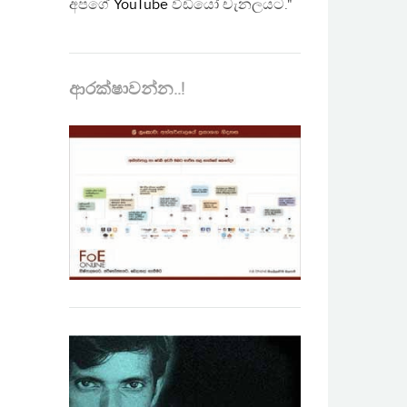
අපගේ
YouTube
වීඩියෝ චැනලයට."
ආරක්ෂාවන්න..!