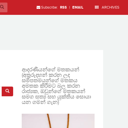
Subscribe:
RSS
|
EMAIL
ARCHIVES
ආදරණීයන්ගේ මතකයන්
(අතුරුදහන් කරන ලද
සමීපතමයන්ගේ මතකය
අමතක කිරීමට බල කරන
රාජ්‍යක, ඔවුන්ගේ මතකයන්
සමග සත්‍ය සහ යුක්තිය සොයා
යන ගමන් ගැන)