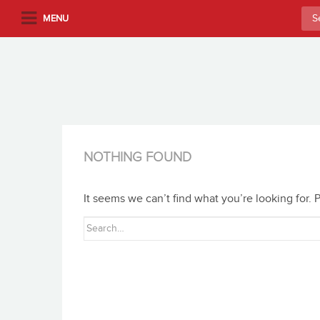
S
Sea
MENU
k
for:
i
p
t
o
m
a
i
NOTHING FOUND
n
c
It seems we can’t find what you’re looking for.
o
n
Search
t
for:
e
n
t