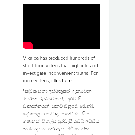
Vikalpa has produced hundreds of
short-form videos that highlight and
investigate inconvenient truths. For
more videos,
click here
.
"කටුක සත්‍ය ඉස්මතුකර දැක්වෙන
වාර්තා වැඩසටහන්, පුරවැසි
වෘතාන්තයන්, කෙටි චිත්‍රපට මෙන්ම
දේශපාලන සංවාද, සාකච්ඡා, සිය
ගණනක් විකල්ප පුරවැසි වෙබ් අඩවිය
නිශ්පාදනය කර ඇත. පිවිසෙන්න