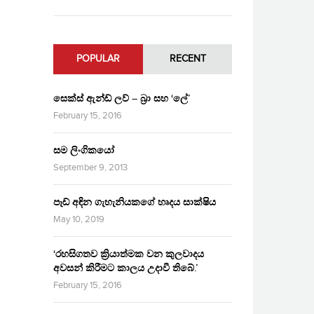
POPULAR
RECENT
සෙක්ස් ඇන්ඩ් ලව් – බ්‍රා සහ ‘ලේ’
February 15, 2016
සම ලිංගිකයෝ
September 9, 2013
පෑඩ් අඳින ගැහැනියකගේ හෘදය සාක්ෂිය
May 10, 2019
‘රහසිගතව ක්‍රියාත්මක වන කුලවාදය
අවසන් කිරීමට කාලය උදාවී තිබේ.’
February 15, 2016