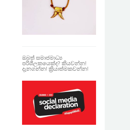
ඔබත් සමාජමාධ්‍ය
පරිශීලකයෙක්ද? කියවන්න!
දැනගන්න! ක්‍රියාත්මකවන්න!