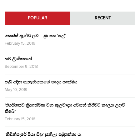
POPULAR
RECENT
සෙක්ස් ඇන්ඩ් ලව් – බ්‍රා සහ ‘ලේ’
February 15, 2016
සම ලිංගිකයෝ
September 9, 2013
පෑඩ් අඳින ගැහැනියකගේ හෘදය සාක්ෂිය
May 10, 2019
‘රහසිගතව ක්‍රියාත්මක වන කුලවාදය අවසන් කිරීමට කාලය උදාවී
තිබේ.’
February 15, 2016
‘හිමින්සැරේ පියා විදා‘ සුනිලා සමුගත්තා ය.