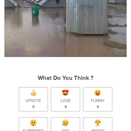
What Do You Think ?
UPVOTE
LOVE
FUNNY
0
0
0