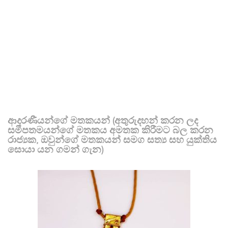
ආදරණීයන්ගේ මතකයන් (අතුරුදහන් කරන ලද
සමීපතමයන්ගේ මතකය අමතක කිරීමට බල කරන
රාජ්‍යක, ඔවුන්ගේ මතකයන් සමග සත්‍ය සහ යුක්තිය
සොයා යන ගමන් ගැන)