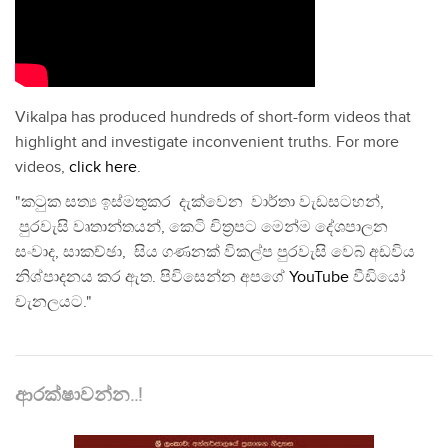
Vikalpa has produced hundreds of short-form videos that
highlight and investigate inconvenient truths. For more
videos,
click here
.
"කටුක සත්‍ය ඉස්මතුකර දැක්වෙන වාර්තා වැඩසටහන්,
පුරවැසි වෘතාන්තයන්, කෙටි චිත්‍රපට මෙන්ම දේශපාලන
සංවාද, සාකච්ඡා, සිය ගණනක් විකල්ප පුරවැසි වෙබ් අඩවිය
නිශ්පාදනය කර ඇත. පිවිසෙන්න අපගේ
YouTube
වීඩියෝ
චැනලයට."
ආරක්ෂාවන්න..!