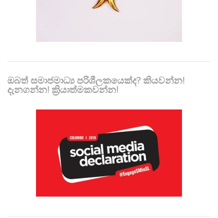
ඔබත් සමාජමාධ්‍ය පරිශීලකයෙක්ද? කියවන්න!
දැනගන්න! ක්‍රියාත්මකවන්න!