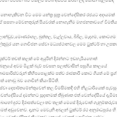
ෙමින් පවතින බව විකල්ප වෙබ් අඩවිය කරන ලද සොයා බැලීමකදී
ගත නොහැකිවන විට මෙම යන්ත්‍ර සූත්‍ර වෙන්දේසිකර රජයට අදායමක්
න් ඒ සසහා මේවනතුරුත් පියවරක් නොගැනිම මහජනතාවගේ විමති
ාන්ඩුව,මොණරාගල, බුත්තල, වැල්ලවාය, බිබිල, මැදගම, කොටගම
ල්කුඹුර යන ගොවිජන සේවා මධ්‍යස්ථානවල මෙම ට්‍රුක්ටර් හා උප
්‍රුක්ටර් තවත් කලක් මේ අයුරින් දිරන්නට ඉඩහැරියහොත්
ෙනුයේ අවම මිළක් බැව් පවසන පලාත්වාසින් පසුගිය කාලයේ
ාරිස්වරුන් කිහිපපොළක්ම පත්ව රාජකාරී කොට ගියත් මේ ප්‍ර
ත් නොවු බව ගොවීන් කියා සිටිති.
ේවා දෙපාර්තමේන්තුවෙන් කල විමසිමකදී එහි නිළධාරියෙක් පැවස
ටර් වෙන්දේසියේ දමන්නට සූදානමක් තිබුණාත එත් වෙන්දේසියේ දැමීම
ා බොහෝ දුරට දිරාපත්වෙලා තව තලක් මෙසේ දිරුවොත් ගැනුම්කරුව
ත් අඩුවෙනව. දැනට මෙවැනි අබලන් ට්‍රුක්ටර් රථ අනුරාධපුරය හි