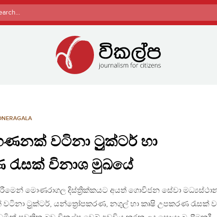
rch
ONERAGALA
ණනක් වටිනා ට්‍රුක්ටර් හා
 රැසක් විනාශ මුඛයේ
ීමෙන් මොණරාගල දිස්ත්‍රික්කයට අයත් ගොවිජන සේවා මධ්‍යස්ථා
වටිනා ට්‍රුක්ටර්, යන්ත්‍රෝපකරණ, නගුල් හා කෘෂි උපකරණ රැසක් 