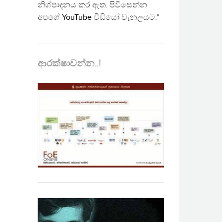
නිශ්පාදනය කර ඇත. පිවිසෙන්න
අපගේ
YouTube
වීඩියෝ චැනලයට."
ආරක්ෂාවන්න..!