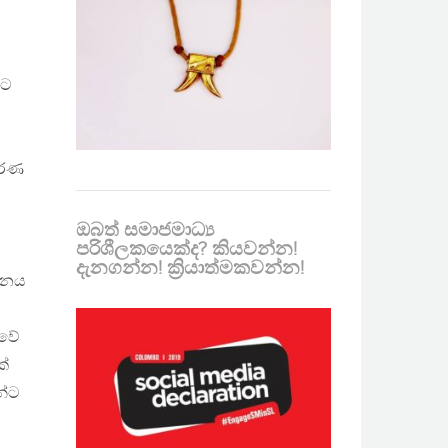
යට
කරණ
ඔබත් සමාජමාධ්‍ය
පරිශීලකයෙක්ද? කියවන්න!
දැනගන්න! ක්‍රියාත්මකවන්න!
ශ්නය
ූවේ
ක්
න්ට