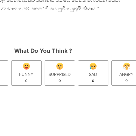
ක්කවල වෙන්දේසිකර තිබෙනව කෙසේ වෙතත් ගොවිජන සේවා
අවධානය මේ කෙරෙහි යොමුවිය යුතුයි කියාය.’’
What Do You Think ?
FUNNY
SURPRISED
SAD
ANGRY
0
0
0
0