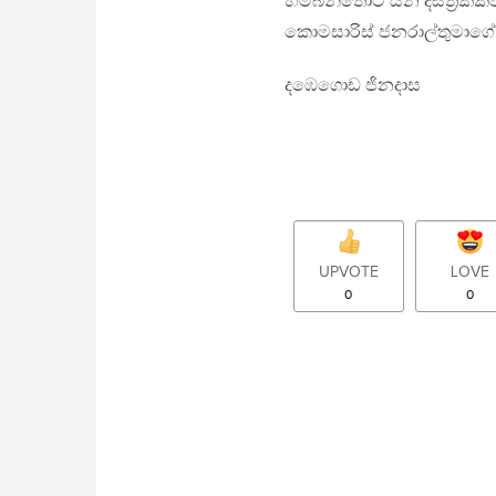
හම්බන්තොට යන දිස්ත්‍රි
කොමසාරිස් ජනරාල්තුමාගේ 
දඹෙගොඩ ජිනදාස
UPVOTE
LOVE
0
0