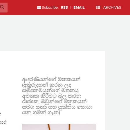
Subscribe:
RSS
|
EMAIL
ARCHIVES
ආදරණීයන්ගේ මතකයන්
(අතුරුදහන් කරන ලද
සමීපතමයන්ගේ මතකය
අමතක කිරීමට බල කරන
රාජ්‍යක, ඔවුන්ගේ මතකයන්
සමග සත්‍ය සහ යුක්තිය සොයා
යන ගමන් ගැන)
න
වසර