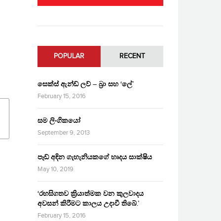
POPULAR
RECENT
සෙක්ස් ඇන්ඩ් ලව් – බ්‍රා සහ ‘ලේ’
February 15, 2016
සම ලිංගිකයෝ
September 9, 2013
පෑඩ් අඳින ගැහැනියකගේ හෘදය සාක්ෂිය
May 10, 2019
‘රහසිගතව ක්‍රියාත්මක වන කුලවාදය
අවසන් කිරීමට කාලය උදාවී තිබේ.’
February 15, 2016