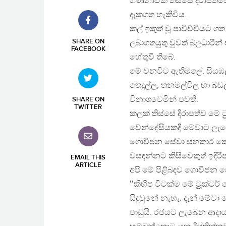
ගණනාවක් තිස්සේ දිරාපත්ව
දැකගත හැකිවිය.
කල් ඉකුත් වූ පාවිච්චියට 
SHARE ON
ලබාගතයුතු වුවත් බලධාරී
FACEBOOK
හේතුවී තිබේ.
මේ වනවිට ඇතිමලේ, සියඹල
තෙදුල්ල, තනමල්විල හා බඩ
විනාශවෙමින් පවතී.
SHARE ON
TWITTER
කලක් තිස්සේ දිරාපත්ව මේ ට
වේන්දේසියකදී මේවාට ලැබ
ගොවිජන සේවා සහකාර කොමස
වසඳන්නට කිසිවෙකුත් ඉදිරිප
EMAIL THIS
ARTICLE
අපි මේ පිළිබඳව ගොවිජන ස
‛‛කිහිප විටක්ම මේ ට්‍රුක්
සිදුවුනේ නැහැ. දැන් මේව
පාඩුයි. රජයට ලැබෙන ආදායම