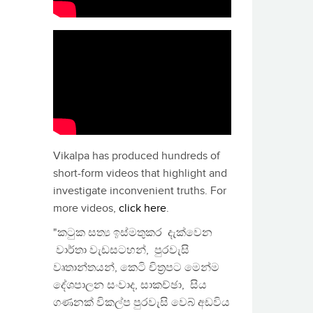
Vikalpa has produced hundreds of
short-form videos that highlight and
investigate inconvenient truths. For
more videos,
click here
.
"කටුක සත්‍ය ඉස්මතුකර දැක්වෙන
වාර්තා වැඩසටහන්, පුරවැසි
වෘතාන්තයන්, කෙටි චිත්‍රපට මෙන්ම
දේශපාලන සංවාද, සාකච්ඡා, සිය
ගණනක් විකල්ප පුරවැසි වෙබ් අඩවිය